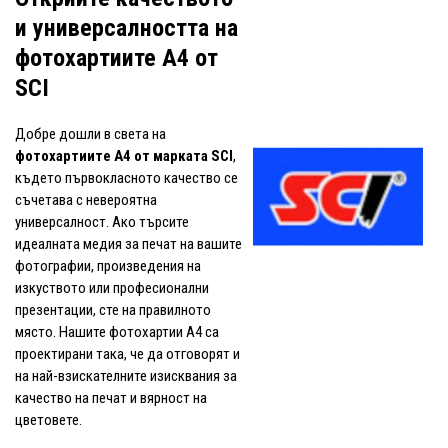
и универсалността на
фотохартиите A4 от
SCI
Добре дошли в света на
фотохартиите A4 от марката SCI
,
където първокласното качество се
съчетава с невероятна
универсалност. Ако търсите
идеалната медия за печат на вашите
фотографии, произведения на
изкуството или професионални
презентации, сте на правилното
място. Нашите фотохартии A4 са
проектирани така, че да отговорят и
на най-взискателните изисквания за
качество на печат и вярност на
цветовете.