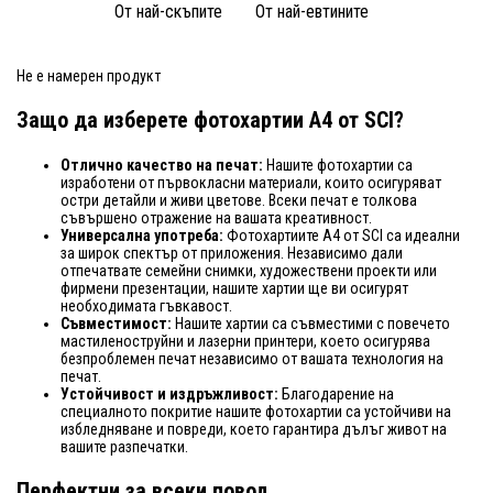
От най-скъпите
От най-евтините
Не е намерен продукт
Защо да изберете фотохартии A4 от SCI?
Отлично качество на печат:
Нашите фотохартии са
изработени от първокласни материали, които осигуряват
остри детайли и живи цветове. Всеки печат е толкова
съвършено отражение на вашата креативност.
Универсална употреба:
Фотохартиите A4 от SCI са идеални
за широк спектър от приложения. Независимо дали
отпечатвате семейни снимки, художествени проекти или
фирмени презентации, нашите хартии ще ви осигурят
необходимата гъвкавост.
Съвместимост:
Нашите хартии са съвместими с повечето
мастиленоструйни и лазерни принтери, което осигурява
безпроблемен печат независимо от вашата технология на
печат.
Устойчивост и издръжливост:
Благодарение на
специалното покритие нашите фотохартии са устойчиви на
избледняване и повреди, което гарантира дълъг живот на
вашите разпечатки.
Перфектни за всеки повод