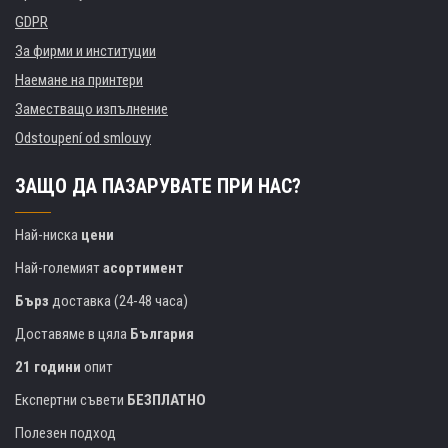
GDPR
За фирми и институции
Наемане на принтери
Заместващо изпълнение
Odstoupení od smlouvy
ЗАЩО ДА ПАЗАРУВАТЕ ПРИ НАС?
Най-ниска
цени
Най-големият
асортимент
Бърз
доставка (24-48 часа)
Доставяме в цяла
България
21 години
опит
Експертни съвети
БЕЗПЛАТНО
Полезен подход