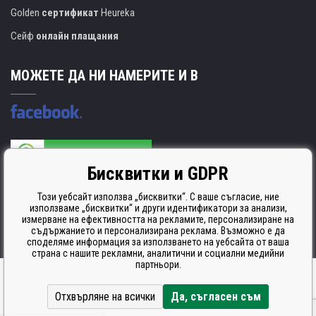
Golden
сертификат
Heureka
Сейф
онлайн плащания
МОЖЕТЕ ДА НИ НАМЕРИТЕ И В
Бисквитки и GDPR
Производителят на касети е сертифициран
ISO 9001. ISO 14001 и STMC.
Този уебсайт използва „бисквитки“. С ваше съгласие, ние
използваме „бисквитки“ и други идентификатори за анализи,
измерване на ефективността на рекламите, персонализиране на
съдържанието и персонализирана реклама. Възможно е да
споделяме информация за използването на уебсайта от ваша
страна с нашите рекламни, аналитични и социални медийни
партньори.
Ecommerce solutions
BINARGON.cz
Отхвърляне на всички
Да, съгласен съм