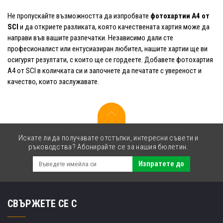
Не пропускайте възможността да изпробвате
фотохартии A4 от
SCI
и да откриете разликата, която качествената хартия може да
направи във вашите разпечатки. Независимо дали сте
професионалист или ентусиазиран любител, нашите хартии ще ви
осигурят резултати, с които ще се гордеете. Добавете фотохартия
A4 от SCI в количката си и започнете да печатате с увереност и
качество, които заслужавате.
Искате ли да получавате отстъпки, интересни съвети и
ръководства? Абонирайте се за нашия бюлетин.
Изпратете до
СВЪРЖЕТЕ СЕ С