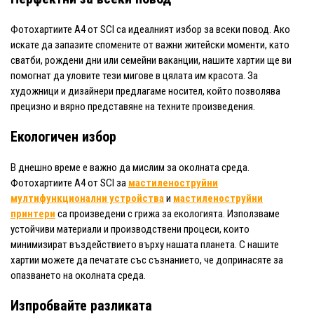
Фотохартиите A4 от SCI са идеалният избор за всеки повод. Ако
искате да запазите спомените от важни житейски моменти, като
сватби, рождени дни или семейни ваканции, нашите хартии ще ви
помогнат да уловите тези мигове в цялата им красота. За
художници и дизайнери предлагаме носител, който позволява
прецизно и вярно представяне на техните произведения.
Екологичен избор
В днешно време е важно да мислим за околната среда.
Фотохартиите A4 от SCI за
мастиленоструйни
мултифункционални устройства
и
мастиленоструйни
принтери
са произведени с грижа за екологията. Използваме
устойчиви материали и производствени процеси, които
минимизират въздействието върху нашата планета. С нашите
хартии можете да печатате със съзнанието, че допринасяте за
опазването на околната среда.
Изпробвайте разликата