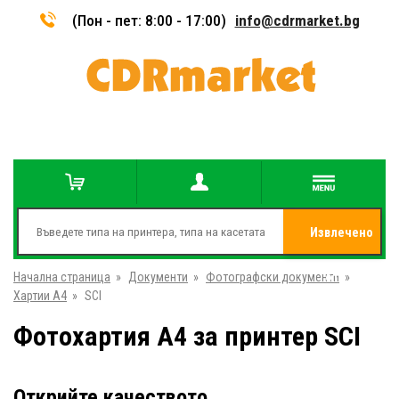
(Пон - пет: 8:00 - 17:00)
info@cdrmarket.bg
Извлечено
Начална страница
»
Документи
»
Фотографски документи
от
»
Хартии A4
»
SCI
Фотохартия A4 за принтер SCI
Открийте качеството