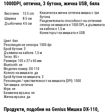
1000DPI, оптична, 3 бутона, жична USB, бяла
Класическа жична оптична мишка с три
Височина
15.5 cm
бутона.
Ширина
8.5 см
Разделителната способност на оптичния
Дълбочина
4.0 см
сензор на мишката е 1000 DPI, а дължината
на кабела е 1,5 м.
Конекторът на мишката е USB.
Цвят: бял
Резолюция на сензора: 1000 dpi
Брой бутони: 3
Дължина на кабела: 1,5 м
Тегло: 85 г
Размери: 105 x 37 x 60 мм
Bluetooth: не
Моделен номер: DX-110
Колело на мишката: да
Брой бутони на мишката: 3
Резолюция / чувствителност на мишката (DPI): 1000
Тип мишка: оптична
Игри: не
Безжична връзка: не
Жична връзка: да
Продукти, подобни на Genius Мишка DX-110,