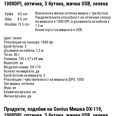
1000DPI, оптична, 3 бутона, жична USB, зелена
Класическа жична оптична мишка с три бутона.
Výška
4.0 cm
Разделителната способност на оптичния сензор
Šířka
8.5 cm
на мишката е 1000 DPI, а дължината на кабела е
Hloubka
15.5 cm
1,5 м.
Конекторът на мишката е USB.
Цвят: зелен
Резолюция на сензора: 1000 dpi
Брой бутони: 3
Дължина на кабела: 1,5 м
Тегло: 85 г
Размери: 105 x 37 x 60 мм
Bluetooth: не
Моделен номер: DX-110
Колело на мишката: да
Брой бутони на мишката: 3
Резолюция / чувствителност на мишката (DPI): 1000
Тип мишка: оптична
Игри: не
Безжична връзка: не
Жична връзка: да
Продукти, подобни на Genius Мишка DX-110,
1000DPI, оптична, 3 бутона, жична USB, зелена