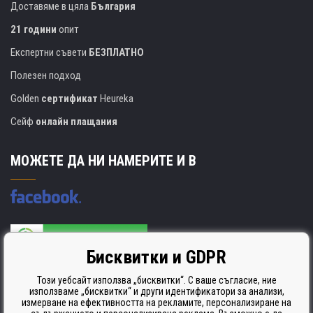
Доставяме в цяла
България
21 години
опит
Експертни съвети
БЕЗПЛАТНО
Полезен подход
Golden
сертификат
Heureka
Сейф
онлайн плащания
МОЖЕТЕ ДА НИ НАМЕРИТЕ И В
Бисквитки и GDPR
Производителят на касети е сертифициран
ISO 9001. ISO 14001 и STMC.
Този уебсайт използва „бисквитки“. С ваше съгласие, ние
използваме „бисквитки“ и други идентификатори за анализи,
измерване на ефективността на рекламите, персонализиране на