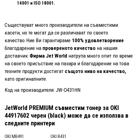
14001
и ISO 18001.
Съществуват много производители на съвместими
касети, но те могат да се различават по своето
качество.Ние Ви гарантираме
100% удовлетворение
благодарение на
провереното качество
на нашия
доставчик.
Фирма Jet World
натрупа много опит по време
на своето присъствие на пазара и благодарение на това
техните продукти достигат
същото ниво на качество,
като оригиналните.
Код на производителя: JW-O431HN
JetWorld PREMIUM съвместим тонер за OKI
44917602 черен (black)
може да се използва в
следните принтери
OKI MB491
OKI B431