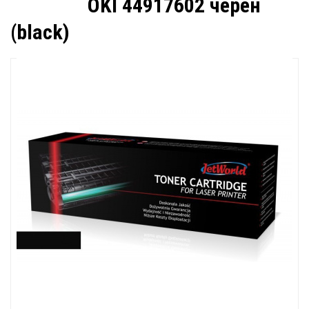
OKI 44917602 черен
(black)