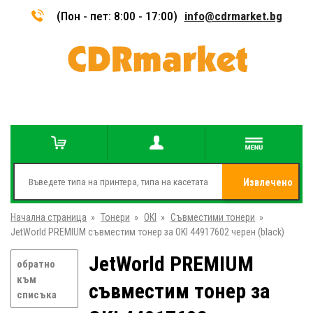
(Пон - пет: 8:00 - 17:00)
info@cdrmarket.bg
Извлечено
Начална страница
»
Тонери
»
OKI
»
Съвместими тонери
от
»
JetWorld PREMIUM съвместим тонер за OKI 44917602 черен (black)
JetWorld PREMIUM
обратно
към
съвместим тонер за
списъка