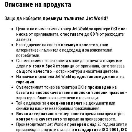
Описание на продукта
Защо да изберете
премиум пълнител Jet World
?
Цената на съвместимия тонер Jet World за принтери OKI е
по-
ниска
от оригиналната,
спестявате
до
80 %
от разходите
за печат.
Благодарение на своето
премиум качество
, този
алтернативен пълнител е подходящ и за взискателни
потребители.
Съвместимият тонер касета може да отпечата същия или
дори
по-голям брой страници
от оригинала, като запазва
същото качество
– остри контури и наситени цветове.
На всички пълнители Jet World
предоставяме доживотна
гаранция.
Съвместимият тонер за принтери OKI е
произведен на
базата на висококачествени японски тонерни прахове
–
характерен блясък и качествени отпечатъци.
Той е идеален за
ежедневен печат
на документи или
снимки на вашите незабравими преживявания.
Всяко алтернативно тонер касета
преминава през строг
контрол
на
качеството
по време на производството.
Производителят Jet World е
проверен
с над 20 години опит и
произвежда продукти съгласно
стандартите ISO 9001, ISO