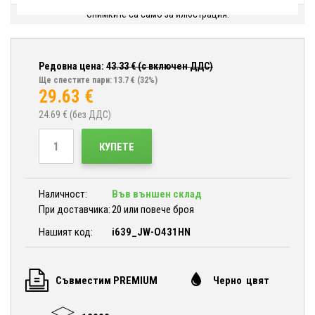
Снимките са само за илюстрация.
Редовна цена:
43.33
€ (с включен ДДС)
Ще спестите пари: 13.7 €
(32%)
29.63
€
24.69
€ (без ДДС)
КУПЕТЕ
Наличност:
Във външен склад
При доставчика:
20 или повече броя
Нашият код:
i639_JW-O431HN
Съвместим PREMIUM
Черно цвят