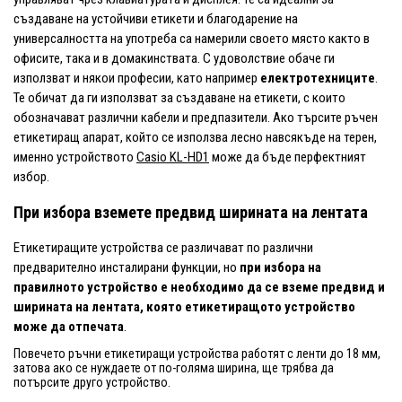
създаване на устойчиви етикети и благодарение на
универсалността на употреба са намерили своето място както в
офисите, така и в домакинствата. С удоволствие обаче ги
използват и някои професии, като например
електротехниците
.
Те обичат да ги използват за създаване на етикети, с които
обозначават различни кабели и предпазители. Ако търсите ръчен
етикетиращ апарат, който се използва лесно навсякъде на терен,
именно устройството
Casio KL-HD1
може да бъде перфектният
избор.
При избора вземете предвид ширината на лентата
Етикетиращите устройства се различават по различни
предварително инсталирани функции, но
при избора на
правилното устройство е необходимо да се вземе предвид и
ширината на лентата, която етикетиращото устройство
може да отпечата
.
Повечето ръчни етикетиращи устройства работят с ленти до 18 мм,
затова ако се нуждаете от по-голяма ширина, ще трябва да
потърсите друго устройство.