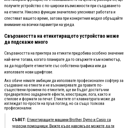
получите устройство с по-широки възможности при създаването
на етикети. Няколко функции значително улесняват работата и
спестяват вашето време, затова при конкретния модел обръщайте
внимание на всички параметри на уреда.
Свързаността на етикетиращото устройство може
да подскаже много
Свързаността на принтера за етикети придобива особено значение
най-вече тогава, когато планирате да го свържете към компютър,
за да подобрите етикетите със собствена графика или да
използвате нови шрифтове.
Ако обаче нямате амбиции да използвате професионален софтуер за
създаване на етикети и не възнамерявате да правите по-
съществени промени по етикетите, ще ви бъдат достатъчни
предварително зададените ефекти, илюстрации, лога, както и
стилове и формати за печат. Етикетите от клавиатурата може да
изглеждат по-прости на пръв поглед, но са също толкова
професионални.
СЪВЕТ:
Етикетиращите машини Brother, Dymo и Casio са
чудесни помощници. Вижте къде навсякъде можете да ги