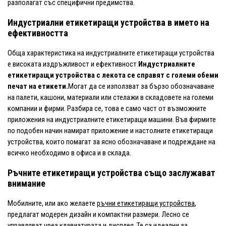
разполагат със специфични предимства.
Индустриални етикетиращи устройства в името на
ефективността
Обща характеристика на индустриалните етикетиращи устройства
е високата издръжливост и ефективност.
Индустриалните
етикетиращи устройства с лекота се справят с големи обеми
печат на етикети.
Могат да се използват за бързо обозначаване
на палети, кашони, материали или стелажи в складовете на големи
компании и фирми. Разбира се, това е само част от възможните
приложения на индустриалните етикетиращи машини. Във фирмите
по подобен начин намират приложение и настолните етикетиращи
устройства, които помагат за ясно обозначаване и подреждане на
всичко необходимо в офиса и в склада.
Ръчните етикетиращи устройства също заслужават
внимание
Мобилните, или ако желаете
ръчни етикетиращи устройства
,
предлагат модерен дизайн и компактни размери. Лесно се
управляват чрез клавиатурата и дисплея. Те са идеални за