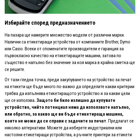
Избирайте според предназначението
На пазара ще намерите множество модели от различни марки.
Налични са етикетиращи устройства от компаниите Brother, Dymo
или Casio. Всеки от споменатите производители е гаранция за
първокласно качество на етикетиращите машини, затова по
същество е напълно без значение за коя марка в крайна сметка ще
се решите.
От тази гледна точка, преди закупуването на устройство за печат
на етикети ще бъде много по-важно да определите какви критерии
трябва да изпълнява етикетиращото устройство и за какви цели
ще се използва
. Защото би било излишно да купувате
устройство, чийто потенциал няма да използвате напълно,
или обратно, за какво ще ви бъде етикетираща машина,
която не може да се справи с задачите за печат
. Предлагат се
няколко алтернативи. Можете да изберете индустриални или
настолни етикетиращи устройства, а ръчните принтери за етикети