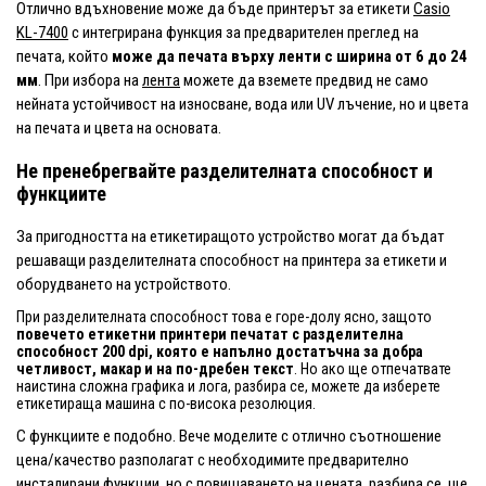
Отлично вдъхновение може да бъде принтерът за етикети
Casio
KL-7400
с интегрирана функция за предварителен преглед на
печата, който
може да печата върху ленти с ширина от 6 до 24
мм
. При избора на
лента
можете да вземете предвид не само
нейната устойчивост на износване, вода или UV лъчение, но и цвета
на печата и цвета на основата.
Не пренебрегвайте разделителната способност и
функциите
За пригодността на етикетиращото устройство могат да бъдат
решаващи разделителната способност на принтера за етикети и
оборудването на устройството.
При разделителната способност това е горе-долу ясно, защото
повечето етикетни принтери печатат с разделителна
способност 200 dpi, която е напълно достатъчна за добра
четливост, макар и на по-дребен текст
. Но ако ще отпечатвате
наистина сложна графика и лога, разбира се, можете да изберете
етикетираща машина с по-висока резолюция.
С функциите е подобно. Вече моделите с отлично съотношение
цена/качество разполагат с необходимите предварително
инсталирани функции, но с повишаването на цената, разбира се, ще