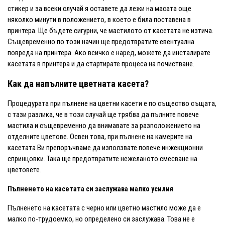
стикер и за всеки случай я оставете да лежи на масата още
няколко минути в положението, в което е била поставена в
принтера. Ще бъдете сигурни, че мастилото от касетата не изтича.
Същевременно по този начин ще предотвратите евентуална
повреда на принтера. Ако всичко е наред, можете да инсталирате
касетата в принтера и да стартирате процеса на почистване.
Как да напълните цветната касета?
Процедурата при пълнене на цветни касети е по същество същата,
с тази разлика, че в този случай ще трябва да пълните повече
мастила и същевременно да внимавате за разположението на
отделните цветове. Освен това, при пълнене на камерите на
касетата Ви препоръчваме да използвате повече инжекционни
спринцовки. Така ще предотвратите нежеланото смесване на
цветовете.
Пълненето на касетата си заслужава малко усилия
Пълненето на касетата с черно или цветно мастило може да е
малко по-трудоемко, но определено си заслужава. Това не е