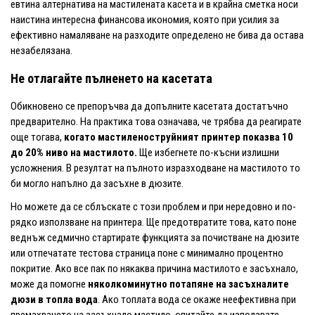
евтина алтернатива на мастилената касета и в крайна сметка носи
наистина интересна финансова икономия, която при усилия за
ефективно намаляване на разходите определено не бива да остава
незабелязана.
Не отлагайте пълненето на касетата
Обикновено се препоръчва да допълните касетата достатъчно
предварително. На практика това означава, че трябва да реагирате
още тогава,
когато мастиленоструйният принтер показва 10
до 20% ниво на мастилото.
Ще избегнете по-късни излишни
усложнения. В резултат на пълното изразходване на мастилото то
би могло напълно да засъхне в дюзите.
Но можете да се сблъскате с този проблем и при нередовно и по-
рядко използване на принтера. Ще предотвратите това, като поне
веднъж седмично стартирате функцията за почистване на дюзите
или отпечатате тестова страница поне с минимално процентно
покритие. Ако все пак по някаква причина мастилото е засъхнало,
може да помогне
няколкоминутно потапяне на засъхналите
дюзи в топла вода
. Ако топлата вода се окаже неефективна при