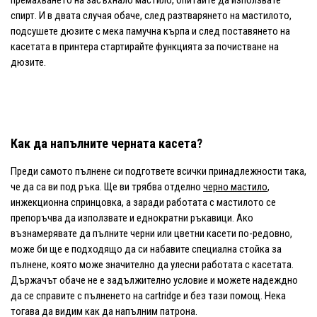
премахването на засъхнало мастило, опитайте да използвате
спирт. И в двата случая обаче, след разтварянето на мастилото,
подсушете дюзите с мека памучна кърпа и след поставянето на
касетата в принтера стартирайте функцията за почистване на
дюзите.
Как да напълните черната касета?
Преди самото пълнене си подгответе всички принадлежности така,
че да са ви под ръка. Ще ви трябва отделно
черно мастило
,
инжекционна спринцовка, а заради работата с мастилото се
препоръчва да използвате и еднократни ръкавици. Ако
възнамерявате да пълните черни или цветни касети по-редовно,
може би ще е подходящо да си набавите специална стойка за
пълнене, която може значително да улесни работата с касетата.
Държачът обаче не е задължително условие и можете надеждно
да се справите с пълненето на cartridge и без тази помощ. Нека
тогава да видим как да напълним патрона.