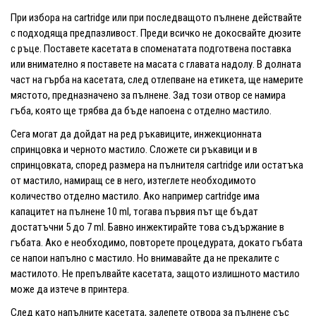
При избора на cartridge или при последващото пълнене действайте
с подходяща предпазливост. Преди всичко не докосвайте дюзите
с ръце. Поставете касетата в споменатата подготвена поставка
или внимателно я поставете на масата с главата надолу. В долната
част на гърба на касетата, след отлепване на етикета, ще намерите
мястото, предназначено за пълнене. Зад този отвор се намира
гъба, която ще трябва да бъде напоена с отделно мастило.
Сега могат да дойдат на ред ръкавиците, инжекционната
спринцовка и черното мастило. Сложете си ръкавици и в
спринцовката, според размера на пълнителя cartridge или остатъка
от мастило, намиращ се в него, изтеглете необходимото
количество отделно мастило. Ако например cartridge има
капацитет на пълнене 10 ml, тогава първия път ще бъдат
достатъчни 5 до 7 ml. Бавно инжектирайте това съдържание в
гъбата. Ако е необходимо, повторете процедурата, докато гъбата
се напои напълно с мастило. Но внимавайте да не прекалите с
мастилото. Не препълвайте касетата, защото излишното мастило
може да изтече в принтера.
След като напълните касетата, залепете отвора за пълнене със