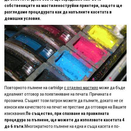
собствениците на мастиленоструйни принтери, защото ще
разгледаме процедурата как да напълните касетата в
домашни условия.
Повторното пълнене на cartridge
с отделно мастило
може да бъде
идеалният отговор за поевтиняване на печата. Причината е
прозаична. Същият този патрон можете да пълните, докато не се
износи или качеството на печат не престане да отговаря на Вашите
изисквания.
По същество, при спазване на правилната
процедура за пълнене, ще можете да използвате касетата 4
до 6 пъти.
Многократното пълнене на една и съща касета е по-