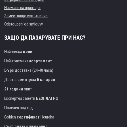
Наемане на принтери
Заместващо изпълнение
Odstoupení od smlouvy
ЗАЩО ДА ПАЗАРУВАТЕ ПРИ НАС?
Най-ниска
цени
Най-големият
асортимент
Бърз
доставка (24-48 часа)
Доставяме в цяла
България
21 години
опит
Експертни съвети
БЕЗПЛАТНО
Полезен подход
Golden
сертификат
Heureka
Сейф
онлайн плащания