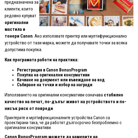
предназначена за
клиенти, които
редовно купуват
оригинални
мастила и
тонери Canon
. Ако използвате принтер или мултифункционално
устройство от тази марка, можете да получавате точки за всяка
допустима покупка.
Как програмата работи на практика:
Регистрация в Canon BonusProgram
Покупка на оригинални консумативи
Качване на документ или въвеждане на код
Събиране на точки и избор на награди
Използването на оригинални консумативи означава
стабилно
качество на печат, по-дълъг живот на устройството и по-
нисък риск от повреди
.
Принтерите и мултифункционалните устройства Canon са
проектирани така, че да работят дългосрочно безпроблемно с
оригинални консумативи.
Canon BonusProgram можете да намерите на