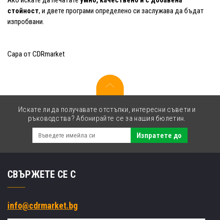
Ако искате да печатате
умно, качествено и с добавена
стойност
, и двете програми определено си заслужава да бъдат
изпробвани.
Сара от CDRmarket
Искате ли да получавате отстъпки, интересни съвети и
ръководства? Абонирайте се за нашия бюлетин.
Изпратете до
СВЪРЖЕТЕ СЕ С
info@cdrmarket.bg