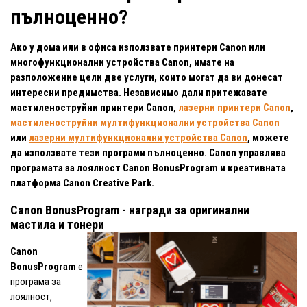
пълноценно?
Ако у дома или в офиса използвате принтери Canon или
многофункционални устройства Canon, имате на
разположение цели две услуги, които могат да ви донесат
интересни предимства. Независимо дали притежавате
мастиленоструйни принтери Canon
,
лазерни принтери Canon
,
мастиленоструйни мултифункционални устройства Canon
или
лазерни мултифункционални устройства Canon
, можете
да използвате тези програми пълноценно. Canon управлява
програмата за лоялност Canon BonusProgram и креативната
платформа Canon Creative Park.
Canon BonusProgram - награди за оригинални
мастила и тонери
Canon
BonusProgram
е
програма за
лоялност,