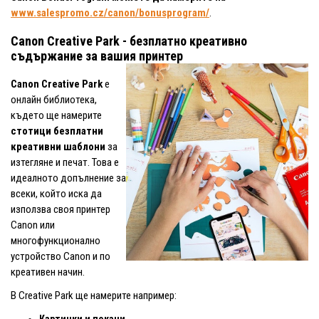
www.salespromo.cz/canon/bonusprogram/
.
Canon Creative Park - безплатно креативно
съдържание за вашия принтер
Canon Creative Park
е
онлайн библиотека,
където ще намерите
стотици безплатни
креативни шаблони
за
изтегляне и печат. Това е
идеалното допълнение за
всеки, който иска да
използва своя принтер
Canon или
многофункционално
устройство Canon и по
креативен начин.
В Creative Park ще намерите например: