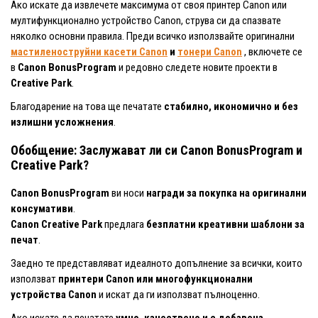
Ако искате да извлечете максимума от своя принтер Canon или
мултифункционално устройство Canon, струва си да спазвате
няколко основни правила. Преди всичко използвайте
оригинални
мастиленоструйни касети Canon
и
тонери Canon
, включете се
в
Canon BonusProgram
и редовно следете новите проекти в
Creative Park
.
Благодарение на това ще печатате
стабилно, икономично и без
излишни усложнения
.
Обобщение: Заслужават ли си Canon BonusProgram и
Creative Park?
Canon BonusProgram
ви носи
награди за покупка на оригинални
консумативи
.
Canon Creative Park
предлага
безплатни креативни шаблони за
печат
.
Заедно те представляват идеалното допълнение за всички, които
използват
принтери Canon или многофункционални
устройства Canon
и искат да ги използват пълноценно.