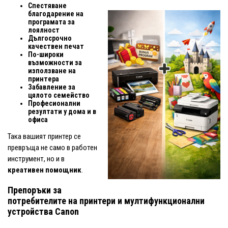
Спестяване
благодарение на
програмата за
лоялност
Дългосрочно
качествен печат
По-широки
възможности за
използване на
принтера
Забавление за
цялото семейство
Професионални
резултати у дома и в
офиса
Така вашият принтер се
превръща не само в работен
инструмент, но и в
креативен помощник
.
Препоръки за
потребителите на принтери и мултифункционални
устройства Canon