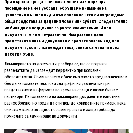
При първата среща с непознат човек или дори при
посещение на нов уебсайт, обръщаме внимание на
цялостния външен вид и въз основа на него си изграждаме
обща представа за дадения човек или субект. Следователно
не бива да се подценява първото впечатление. И при
документите не е по-различно. Има разлика дали
представяте навън документи с професионален вид или
документи, които изглеждат така, сякаш са минали през
десетки ръце.
Ламинирането на документи, разбира се, ще се погрижи
разпечатките да изглеждат перфектно при всякакви
обстоятелства. Ламинирането обаче има своето предназначение и
без да използвате текстови или графични разпечатки при
представянето на фирмата по време на срещи с важни бизнес
партньори. Използването на ламинирани документи е наистина
разнообразно, но преди да стигнем до конкретните примери, нека
си кажем какво всъщност е ламинирането и защо трябва да
помислите за ламиниране на документи.