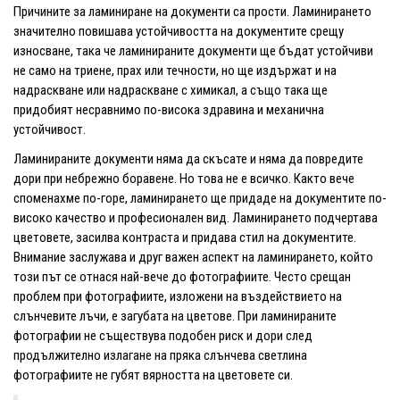
Причините за ламиниране на документи са прости. Ламинирането
значително повишава устойчивостта на документите срещу
износване, така че ламинираните документи ще бъдат устойчиви
не само на триене, прах или течности, но ще издържат и на
надраскване или надраскване с химикал, а също така ще
придобият несравнимо по-висока здравина и механична
устойчивост.
Ламинираните документи няма да скъсате и няма да повредите
дори при небрежно боравене. Но това не е всичко. Както вече
споменахме по-горе, ламинирането ще придаде на документите по-
високо качество и професионален вид. Ламинирането подчертава
цветовете, засилва контраста и придава стил на документите.
Внимание заслужава и друг важен аспект на ламинирането, който
този път се отнася най-вече до фотографиите. Често срещан
проблем при фотографиите, изложени на въздействието на
слънчевите лъчи, е загубата на цветове. При ламинираните
фотографии не съществува подобен риск и дори след
продължително излагане на пряка слънчева светлина
фотографиите не губят вярността на цветовете си.