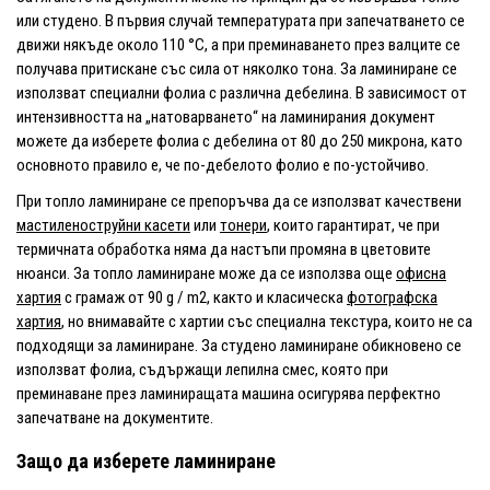
или студено. В първия случай температурата при запечатването се
движи някъде около 110 °C, а при преминаването през валците се
получава притискане със сила от няколко тона. За ламиниране се
използват специални фолиа с различна дебелина. В зависимост от
интензивността на „натоварването“ на ламинирания документ
можете да изберете фолиа с дебелина от 80 до 250 микрона, като
основното правило е, че по-дебелото фолио е по-устойчиво.
При топло ламиниране се препоръчва да се използват качествени
мастиленоструйни касети
или
тонери
, които гарантират, че при
термичната обработка няма да настъпи промяна в цветовите
нюанси. За топло ламиниране може да се използва още
офисна
хартия
с грамаж от 90 g / m2, както и класическа
фотографска
хартия
, но внимавайте с хартии със специална текстура, които не са
подходящи за ламиниране. За студено ламиниране обикновено се
използват фолиа, съдържащи лепилна смес, която при
преминаване през ламиниращата машина осигурява перфектно
запечатване на документите.
Защо да изберете ламиниране