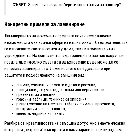
СЪВЕТ:
Знаете ли
как да изберете фотохартия за принтер?
Конкретни примери за ламиниране
Ламинирането на документи предлага почти неограничени
възможности във всички сфери на нашия живот. Следователно ще
го използвате както в офиса и у дома, така и в училище или в
учрежденията. На фантазията няма граници, но все пак накрая ви
предлагаме няколко съвета за вдъхновение къде може да се
използва ламинирането. Ламинирането се е доказало при
защитата и подобряването на външния вид:
снимки, училищни проекти и детски рисунки,
официални документи, дипломи или сертификати,
презентации и лекции,
графики, таблици, технически описания,
разположение на местата, табелки с имена, проспекти,
инструкции за безопасност,
менюта, надписи и
плакати
.
Разбира се, креативността не свършва дотук. Ако знаете някакви
интересни „хитринки“ във връзка с ламинирането, ще се радваме,