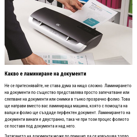
Какво е ламиниране на документи
Не се притеснявайте, не става дума за нищо сложно. Ламинирането
на документи по същество представлява просто запечатване или
слепване на документи или снимки в тънко прозрачно фолио. Това
ще направи вместо вас ламинираща машина, която с помощта на
валци и фолио ще създаде перфектен документ. Ламинирането на
документи винаги е двустранно, така че при този процес фолиото
се поставя под документа и над него.
Затягането на документи може по принцип да се извършва топло