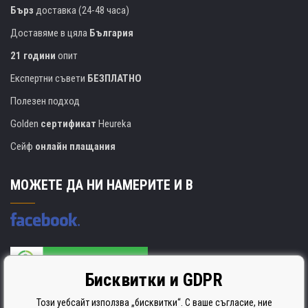
Бърз
доставка (24-48 часа)
Доставяме в цяла
България
21 години
опит
Експертни съвети
БЕЗПЛАТНО
Полезен подход
Golden
сертификат
Heureka
Сейф
онлайн плащания
МОЖЕТЕ ДА НИ НАМЕРИТЕ И В
Бисквитки и GDPR
Производителят на касети е сертифициран
ISO 9001. ISO 14001 и STMC.
Този уебсайт използва „бисквитки“. С ваше съгласие, ние