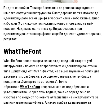
Бъдете спокойни. Тази проблематика се решава надеждно от
няколко софтуерни инструмента. Благодарение на тях можете да
идентифицирате всеки шрифт в уебсайт или в изображение. Днес
избрахме 3 от няколко приложения, които според нас са най-
полезни. Надяваме се, че няма да Ви разочароват при
идентифицирането на шрифтове и ще Ви донесат удовлетворяващ
резултат.
WhatTheFont
WhatTheFont понастоящем се нарежда сред най-старите уеб
инструменти и помага на потребителите с идентифицирането на
типа шрифт още от 1999 г. Фактът, че съществува вече почти две
десетилетия, разбира се, все още не означава, че трябва да
попадне на „бунището на историята“. Точно
обратното.
WhatTheFont
непрекъснато се подобряваше и
усъвършенстваше през тези години, така че определено не
изостава по нищо от по-новите алтернативи на инструментите за
разпознаване на шрифтове. А какво трябва да направите за