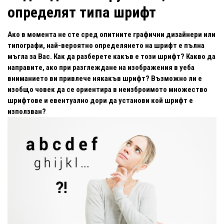
определят типа шрифт
Ако в момента не сте сред опитните графични дизайнери или
типографи, най-вероятно определянето на шрифт е пълна
мъгла за Вас. Как да разберете какъв е този шрифт? Какво да
направите, ако при разглеждане на изображения в уеба
вниманието ви привлече някакъв шрифт? Възможно ли е
изобщо човек да се ориентира в неизброимото множество
шрифтове и евентуално дори да установи кой шрифт е
използван?