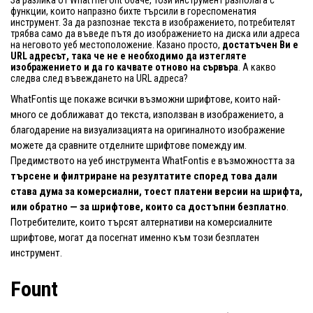
За разлика от WhatTheFont обаче, този инструмент разполага с
функции, които напразно бихте търсили в гореспоменатия
инструмент. За да разпознае текста в изображението, потребителят
трябва само да въведе пътя до изображението на диска или адреса
на неговото уеб местоположение. Казано просто,
достатъчен Ви е
URL адресът, така че не е необходимо да изтегляте
изображението и да го качвате отново на сървъра
. А какво
следва след въвеждането на URL адреса?
WhatFontis ще покаже всички възможни шрифтове, които най-
много се доближават до текста, използван в изображението, а
благодарение на визуализацията на оригиналното изображение
можете да сравните отделните шрифтове помежду им.
Предимството на уеб инструмента WhatFontis е възможността за
търсене и филтриране на резултатите според това дали
става дума за комерсиални, тоест платени версии на шрифта,
или обратно — за шрифтове, които са достъпни безплатно
.
Потребителите, които търсят алтернативи на комерсиалните
шрифтове, могат да посегнат именно към този безплатен
инструмент.
Fount