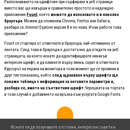
Разпознаването на шрифтове при сърфиране в уеб страници
вместо вас ще извърши и сравнително простото и надеждно
приложение
Fount
, което
можете да използвате и в няколко
браузъра
. Можем да споменем Chrome, Firefox или Safari и,
разбира се, Internet Explorer версия 8 и по-нова. И как работи това
приложение?
Fount се стартира от отметките в браузъра, най-оптимално от
лентата. След това в браузъра е достатъчно да отидете на уеб
страницата, на която искате да идентифицирате някакъв
интересен шрифт, и да кликнете върху линка, скрит в отметката.
Курсорът на екрана на монитора в този момент ще се промени в
друг тип показалец, който
след щракване върху шрифта ще
покаже таблица с информация за неговите параметри и,
разбира се, името на съответния шрифт.
Черешката на тортата
в този случай е добавянето на връзка към услугата Google Fonts.
Искате ли да получавате отстъпки, интересни съвети и