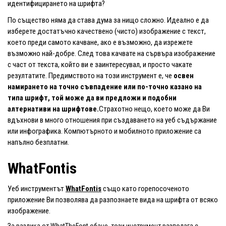
идентифицирането на шрифта?
По същество няма да става дума за нищо сложно. Идеално е да
изберете достатъчно качествено (чисто) изображение с текст,
което преди самото качване, ако е възможно, да изрежете
възможно най-добре. След това качвате на сървъра изображение
с част от текста, който ви е заинтересувал, и просто чакате
резултатите. Предимството на този инструмент е, че
освен
намирането на точно съвпадение или по-точно казано на
типа шрифт, той може да ви предложи и подобни
алтернативи на шрифтове.
Страхотно нещо, което може да Ви
вдъхнови в много отношения при създаването на уеб съдържание
или инфографика. Компютърното и мобилното приложение са
напълно безплатни.
WhatFontis
Уеб инструментът
WhatFontis
също като горепосоченото
приложение Ви позволява да разпознаете вида на шрифта от всяко
изображение.