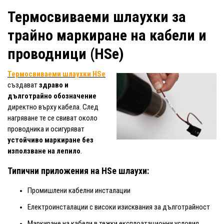
Термосвиваеми шлаухки за
трайно маркиране на кабели и
проводници (HSe)
Термосвиваеми шлаухки HSe
създават
здраво и
дълготрайно обозначение
директно върху кабела. След
нагряване те се свиват около
проводника и осигуряват
устойчиво маркиране без
използване на лепило
.
Типични приложения на HSe шлаухи:
Промишлени кабелни инсталации
Електроинсталации с високи изисквания за дълготрайност
Маркиране на кабели в тежки експлоатационни условия