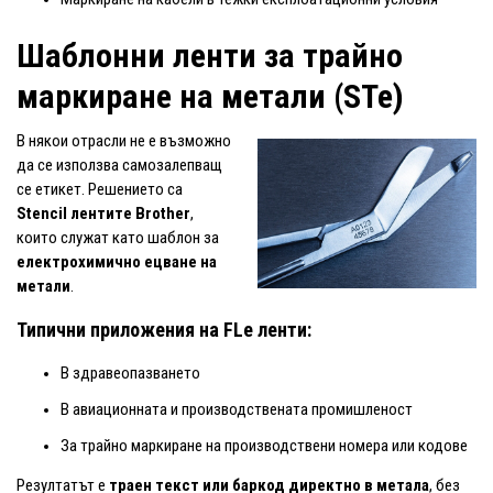
Шаблонни ленти за трайно
маркиране на метали (STe)
В някои отрасли не е възможно
да се използва самозалепващ
се етикет. Решението са
Stencil лентите Brother
,
които служат като шаблон за
електрохимично ецване на
метали
.
Типични приложения на FLe ленти:
В здравеопазването
В авиационната и производствената промишленост
За трайно маркиране на производствени номера или кодове
Резултатът е
траен текст или баркод директно в метала
, без