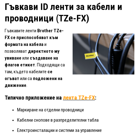
Гъвкави ID ленти за кабели и
проводници (TZe-FX)
Гъвкавите ленти
Brother
TZe-
FX
се приспособяват към
формата на кабела
и
позволяват
директното му
увиване
или
създаване на
флагов етикет
. Подходящи са
там, където кабелите
се
огъват
или са
подложени на
движение
.
Типично приложение на
лента TZe-FX
:
Маркиране на отделни проводници
Кабелни снопове в разпределителни табла
Електроинсталации и системи за управление