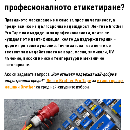
професионалното етикетиране?
Правилното маркиране не е само въпрос на четливост, а
преди всичко на дългосрочна надеждност. Лентите Brother
Pro Tape са създадени за професионалисти, които се
нуждаят от идентификация, която да издържи години –
дори и при тежки условия. Точно затова тези ленти се
тестват за въздействието на вода, масла, химикали, UV
лъчение, високи и ниски температури и механично
натоварване.
Ако си задавате въпроса
„
Кои етикети издържат най-добре в
индустриална среда?
“
,
Ленти Brother Pro Tape
за
етикетиращи
машини Brother
са сред най-сигурните избори.