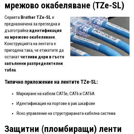
мрежово окабеляване (TZe-SL)
Серията
Brother TZe-SL
е
предназначена за прегледна и
дълготрайна
идентификация
на мрежово окабеляване
.
Конструкцията на лентата е
пригодена така, че етикетите да
останат
четливи дори в гъсто
запълнени разпределителни
табла
.
Типично приложение на лентите TZe-SL:
Маркиране на кабели CAT5e, CAT6 и CAT6A
Идентификация на портове в рак шкафове
Ясно управление на структурираната кабелна система
Защитни (пломбиращи) ленти