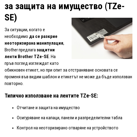
за защита на имущество (TZe-
SE)
За ситуации, когато е
необходимо
да се разкрие
неоторизирана манипулация
,
Brother предлага
защитни
ленти Brother TZe-SE
. На
пръв поглед изглеждат като
обикновен етикет, но при опит за отстраняване основата се
променя във видим шаблон и етикетът не може да бъде използван
повторно.
Типично използване на лентите TZe-SE:
Отчитане и защита на имущество
Осигуряване на капаци, панели и разпределителни табла
Контрол на неоторизирано отваряне на устройството