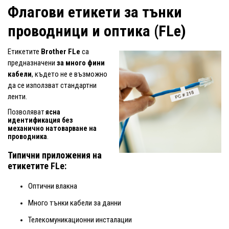
Флагови етикети за тънки
проводници и оптика (FLe)
Етикетите
Brother FLe
са
предназначени
за много фини
кабели
, където не е възможно
да се използват стандартни
ленти.
Позволяват
ясна
идентификация без
механично натоварване на
проводника
.
Типични приложения на
етикетите FLe:
Оптични влакна
Много тънки кабели за данни
Телекомуникационни инсталации