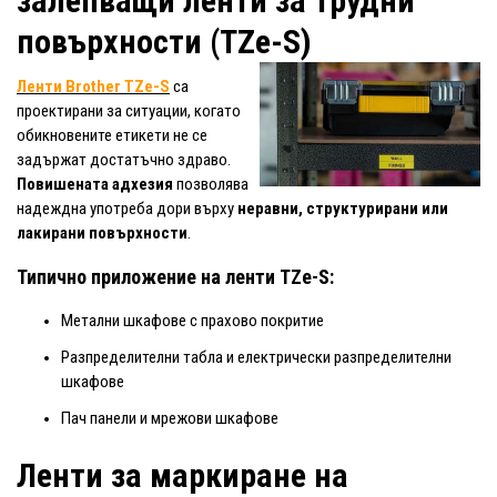
залепващи ленти за трудни
повърхности (TZe-S)
Ленти Brother TZe-S
са
проектирани за ситуации, когато
обикновените етикети не се
задържат достатъчно здраво.
Повишената адхезия
позволява
надеждна употреба дори върху
неравни, структурирани или
лакирани повърхности
.
Типично приложение на
ленти TZe-S
:
Метални шкафове с прахово покритие
Разпределителни табла и електрически разпределителни
шкафове
Пач панели и мрежови шкафове
Ленти за маркиране на