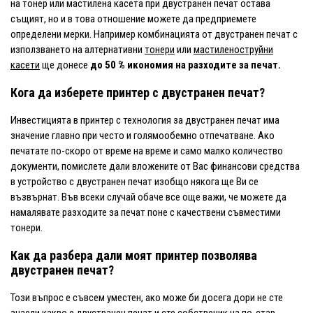
на тонер или мастилена касета при двустранен печат остава
същият, но и в това отношение можете да предприемете
определени мерки. Например комбинацията от двустранен печат с
използването на алтернативни
тонери
или
мастиленоструйни
касети
ще донесе
до 50 % икономия на разходите за печат.
Кога да изберете принтер с двустранен печат?
Инвестицията в принтер с технология за двустранен печат има
значение главно при често и голямообемно отпечатване. Ако
печатате по-скоро от време на време и само малко количество
документи, помислете дали вложените от Вас финансови средства
в устройство с двустранен печат изобщо някога ще Ви се
възвърнат. Във всеки случай обаче все още важи, че можете да
намалявате разходите за печат поне с качествени съвместими
тонери.
Как да разбера дали моят принтер позволява
двустранен печат?
Този въпрос е съвсем уместен, ако може би досега дори не сте