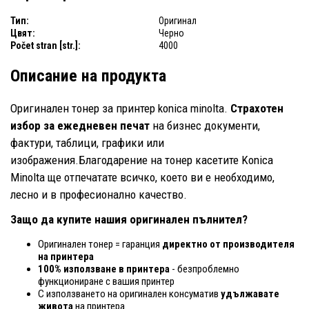
Тип:
Оригинал
Цвят:
Черно
Počet stran [str.]:
4000
Описание на продукта
Оригинален тонер за принтер konica minolta.
Страхотен
избор за ежедневен печат
на бизнес документи,
фактури, таблици, графики или
изображения.Благодарение на тонер касетите Konica
Minolta ще отпечатате всичко, което ви е необходимо,
лесно и в професионално качество.
Защо да купите нашия оригинален пълнител?
Оригинален тонер = гаранция
директно от производителя
на принтера
100% използване в принтера
- безпроблемно
функциониране с вашия принтер
С използването на оригинален консуматив
удължавате
живота
на принтера