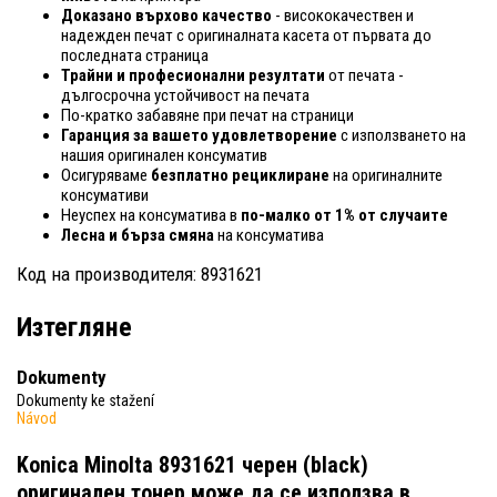
Доказано върхово качество
- висококачествен и
надежден печат с оригиналната касета от първата до
последната страница
Трайни и професионални резултати
от печата -
дългосрочна устойчивост на печата
По-кратко забавяне при печат на страници
Гаранция за вашето удовлетворение
с използването на
нашия оригинален консуматив
Осигуряваме
безплатно рециклиране
на оригиналните
консумативи
Неуспех на консуматива в
по-малко от 1% от случаите
Лесна и бърза смяна
на консуматива
Код на производителя: 8931621
Изтегляне
Dokumenty
Dokumenty ke stažení
Návod
Konica Minolta 8931621 черен (black)
оригинален тонер
може да се използва в