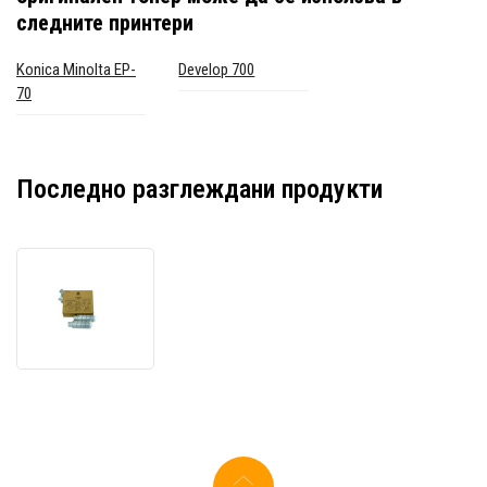
следните принтери
Konica Minolta EP-
Develop 700
70
Последно разглеждани продукти
Konica
Minolta
8931621
черен
(black)
оригинален
тонер