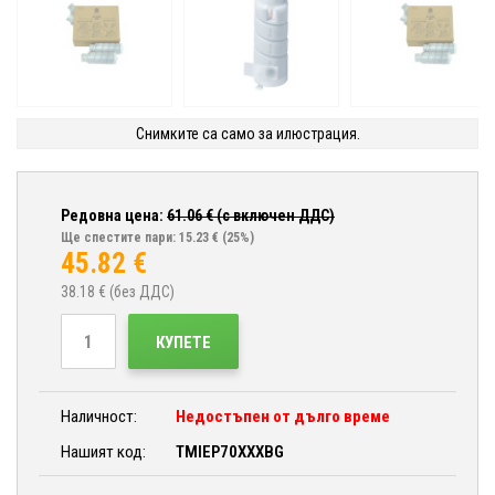
Снимките са само за илюстрация.
Редовна цена:
61.06
€ (с включен ДДС)
Ще спестите пари: 15.23 €
(25%)
45.82
€
38.18
€ (без ДДС)
КУПЕТЕ
Наличност:
Недостъпен от дълго време
Нашият код:
TMIEP70XXXBG