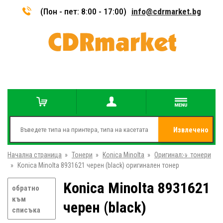
(Пон - пет: 8:00 - 17:00)
info@cdrmarket.bg
Извлечено
Начална страница
»
Тонери
»
Konica Minolta
»
Оригинални тонери
от
»
Konica Minolta 8931621 черен (black) оригинален тонер
Konica Minolta 8931621
обратно
към
черен (black)
списъка