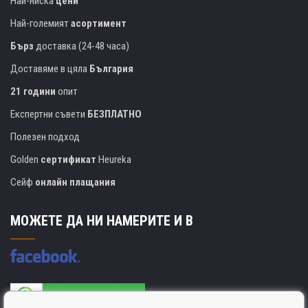
Най-ниска
цени
Най-големият
асортимент
Бърз
доставка (24-48 часа)
Доставяме в цяла
България
21 години
опит
Експертни съвети
БЕЗПЛАТНО
Полезен подход
Golden
сертификат
Heureka
Сейф
онлайн плащания
МОЖЕТЕ ДА НИ НАМЕРИТЕ И В