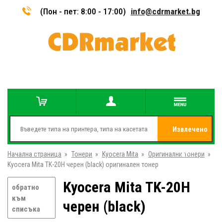
(Пон - пет: 8:00 - 17:00)
info@cdrmarket.bg
Извлечено
Начална страница
»
Тонери
»
Kyocera Mita
»
Оригинални тонери
от
»
Kyocera Mita TK-20H черен (black) оригинален тонер
Kyocera Mita TK-20H
обратно
към
черен (black)
списъка