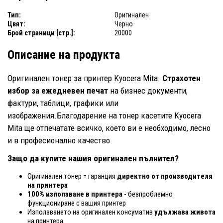
Тип:
Оригинален
Цвят:
Черно
Брой страници [стр.]:
20000
Описание на продукта
Оригинален тонер за принтер Kyocera Mita.
Страхотен
избор за ежедневен печат
на бизнес документи,
фактури, таблици, графики или
изображения.Благодарение на тонер касетите Kyocera
Mita ще отпечатате всичко, което ви е необходимо, лесно
и в професионално качество.
Защо да купите нашия оригинален пълнител?
Оригинален тонер = гаранция
директно от производителя
на принтера
100% използване в принтера
- безпроблемно
функциониране с вашия принтер
Използването на оригинален консуматив
удължава живота
на принтера