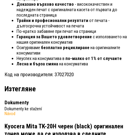
Доказано върхово качество
- висококачествен и
надежден печат с оригиналната касета от първата до
последната страница
Трайни и професионални резултати
от печата -
дългосрочна устойчивост на печата
По-кратко забавяне при печат на страници
Гаранция за Вашето удовлетворение
с използването на
нашия оригинален консуматив
Осигуряваме
безплатно рециклиране
на оригиналните
консумативи
Неуспех на консуматива в
по-малко от 1% от случаите
Лесна и бърза смяна
на консуматива
Код на производителя: 37027020
Изтегляне
Dokumenty
Dokumenty ke stažení
Návod
Kyocera Mita TK-20H черен (black) оригинален
тонер
може да се използва в следните