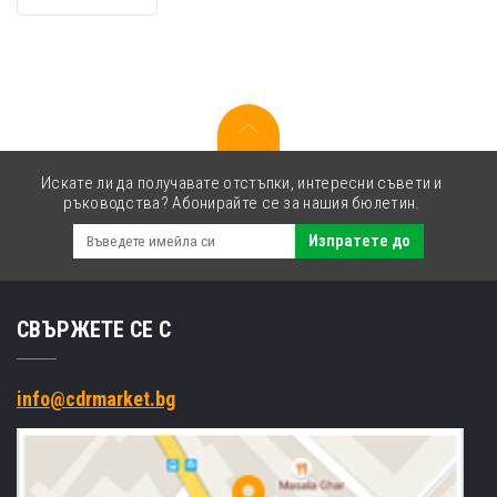
черен
(black)
оригинален
тонер
Искате ли да получавате отстъпки, интересни съвети и
ръководства? Абонирайте се за нашия бюлетин.
Изпратете до
СВЪРЖЕТЕ СЕ С
info@cdrmarket.bg