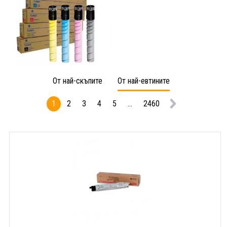
От най-скъпите
От най-евтините
1
2
3
4
5
...
2460