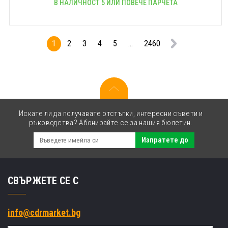
В НАЛИЧНОСТ 5 ИЛИ ПОВЕЧЕ ПАРЧЕТА
1
2
3
4
5
...
2460
Искате ли да получавате отстъпки, интересни съвети и
ръководства? Абонирайте се за нашия бюлетин.
Изпратете до
СВЪРЖЕТЕ СЕ С
info@cdrmarket.bg