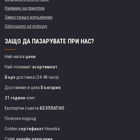
Наемане на принтери
Заместващо изпълнение
Odstoupení od smlouvy
ЗАЩО ДА ПАЗАРУВАТЕ ПРИ НАС?
Най-ниска
цени
Най-големият
асортимент
Бърз
доставка (24-48 часа)
Доставяме в цяла
България
21 години
опит
Експертни съвети
БЕЗПЛАТНО
Полезен подход
Golden
сертификат
Heureka
Сейф
онлайн плащания