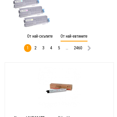
От най-скъпите
От най-евтините
1
2
3
4
5
...
2460