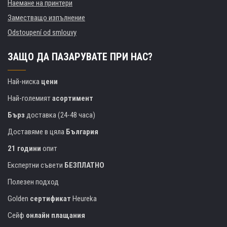
Наемане на принтери
Заместващо изпълнение
Odstoupení od smlouvy
ЗАЩО ДА ПАЗАРУВАТЕ ПРИ НАС?
Най-ниска
цени
Най-големият
асортимент
Бърз
доставка (24-48 часа)
Доставяме в цяла
България
21 години
опит
Експертни съвети
БЕЗПЛАТНО
Полезен подход
Golden
сертификат
Heureka
Сейф
онлайн плащания