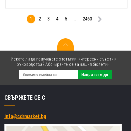
1
2
3
4
5
...
2460
Искате ли да получавате отстъпки, интересни съвети и
ръководства? Абонирайте се за нашия бюлетин.
Изпратете до
СВЪРЖЕТЕ СЕ С
info@cdrmarket.bg