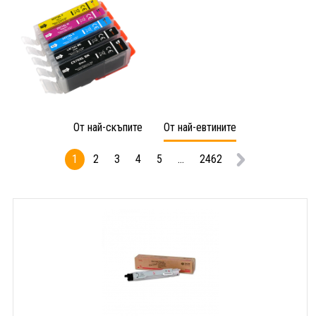
От най-скъпите
От най-евтините
1
2
3
4
5
...
2462