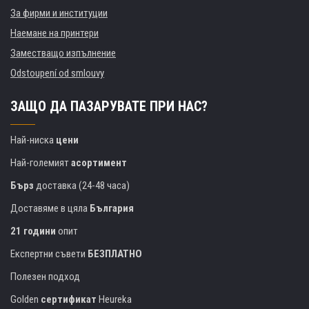
За фирми и институции
Наемане на принтери
Заместващо изпълнение
Odstoupení od smlouvy
ЗАЩО ДА ПАЗАРУВАТЕ ПРИ НАС?
Най-ниска
цени
Най-големият
асортимент
Бърз
доставка (24-48 часа)
Доставяме в цяла
България
21 години
опит
Експертни съвети
БЕЗПЛАТНО
Полезен подход
Golden
сертификат
Heureka