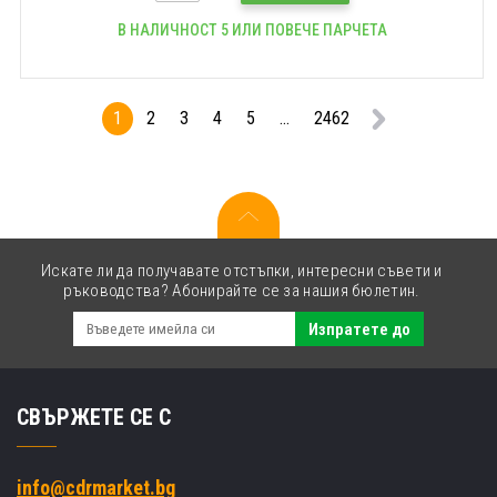
В НАЛИЧНОСТ 5 ИЛИ ПОВЕЧЕ ПАРЧЕТА
1
2
3
4
5
...
2462
Искате ли да получавате отстъпки, интересни съвети и
ръководства? Абонирайте се за нашия бюлетин.
Изпратете до
СВЪРЖЕТЕ СЕ С
info@cdrmarket.bg