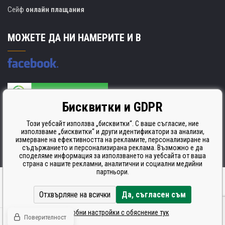
Сейф
онлайн плащания
МОЖЕТЕ ДА НИ НАМЕРИТЕ И В
Бисквитки и GDPR
Производителят на касети е сертифициран
ISO 9001. ISO 14001 и STMC.
Този уебсайт използва „бисквитки“. С ваше съгласие, ние
използваме „бисквитки“ и други идентификатори за анализи,
измерване на ефективността на рекламите, персонализиране на
съдържанието и персонализирана реклама. Възможно е да
споделяме информация за използването на уебсайта от ваша
страна с нашите рекламни, аналитични и социални медийни
партньори.
Ecommerce solutions
BINARGON.cz
Отхвърляне на всички
Да, съгласен съм
Подробни настройки с обяснение тук
Поверителност
© Всички права запазени CDRmarket.cz -
тонери и касети