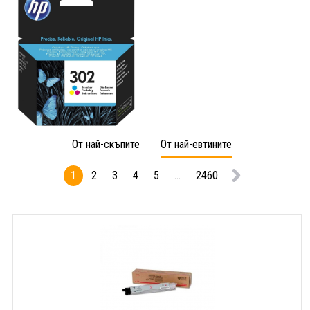
От най-скъпите
От най-евтините
1
2
3
4
5
...
2460