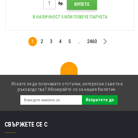
бр.
КУПЕТЕ
В НАЛИЧНОСТ 5 ИЛИ ПОВЕЧЕ ПАРЧЕТА
1
2
3
4
5
...
2460
Искате ли да получавате отстъпки, интересни съвети и
ръководства? Абонирайте се за нашия бюлетин.
Изпратете до
СВЪРЖЕТЕ СЕ С