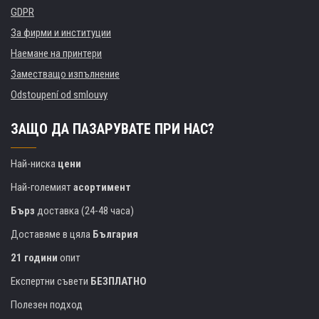
GDPR
За фирми и институции
Наемане на принтери
Заместващо изпълнение
Odstoupení od smlouvy
ЗАЩО ДА ПАЗАРУВАТЕ ПРИ НАС?
Най-ниска
цени
Най-големият
асортимент
Бърз
доставка (24-48 часа)
Доставяме в цяла
България
21 години
опит
Експертни съвети
БЕЗПЛАТНО
Полезен подход