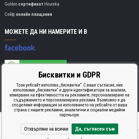
Golden
сертификат
Heureka
Сейф
онлайн плащания
МОЖЕТЕ ДА НИ НАМЕРИТЕ И В
Бисквитки и GDPR
Производителят на касети е сертифициран
ISO 9001. ISO 14001 и STMC.
Този уебсайт използва „бисквитки“. С ваше съгласие, ние
използваме „бисквитки“ и други идентификатори за анализи,
измерване на ефективността на рекламите, персонализиране на
съдържанието и персонализирана реклама. Възможно е да
споделяме информация за използването на уебсайта от ваша
страна с нашите рекламни, аналитични и социални медийни
партньори.
Ecommerce solutions
BINARGON.cz
Отхвърляне на всички
Да, съгласен съм