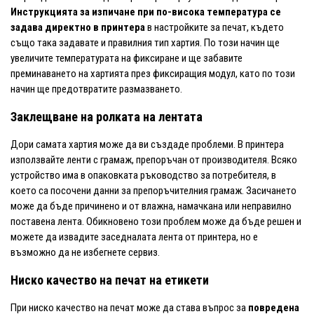
Инструкцията за изпичане при по-висока температура се
задава директно в принтера
в настройките за печат, където
също така задавате и правилния тип хартия. По този начин ще
увеличите температурата на фиксиране и ще забавите
преминаването на хартията през фиксиращия модул, като по този
начин ще предотвратите размазването.
Заклещване на ролката на лентата
Дори самата хартия може да ви създаде проблеми. В принтера
използвайте ленти с грамаж, препоръчан от производителя. Всяко
устройство има в опаковката ръководство за потребителя, в
което са посочени данни за препоръчителния грамаж. Засичането
може да бъде причинено и от влажна, намачкана или неправилно
поставена лента. Обикновено този проблем може да бъде решен и
можете да извадите заседналата лента от принтера, но е
възможно да не избегнете сервиз.
Ниско качество на печат на етикети
При ниско качество на печат може да става въпрос за
повредена