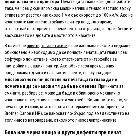
неизползване на принтера
. Печатащата глава всъщност работи
така, че чрез дюзи впръсква малки капчици течило мастило върху
етикета от разстояние около 1 мм със скорост до 100 км/ч. Ако не
използвате мастиленоструйния принтер по-дълго време,
отпечатвайте от време на време тестова страница, за да избегнете
засъхването на дюзите и мастилото в касетите.
В случай че
принтерът за етикети
не се използва няколко седмици,
обикновено е необходимо да се почисти печатащата глава чрез
софтуерно почистване, което стартирате от интерфейса за
настройки на вашия принтер. Ако обаче тези прекъсвания
продължават дълго и са наистина чести, се случва дори
многократното почистване на печатащата глава да не
помогне и да се наложи тя да бъде сменена
. Причината за
смяната, разбира се, може да бъде и обикновено механично
износване вследствие на самата употреба. Всъщност е вярно, че
печатащите глави, които печатат по термичен метод (принтери
Brother, Canon и HP), се износват по-бързо под въздействието на
топлинното натоварване, отколкото пиезоелектрическите.
Бяла или черна ивица и други дефекти при печат