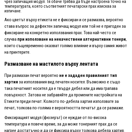
чрез запичащия модул. Тя обаче трябва да бъде настроена точно на
температурата, която съответният печатарски прах изисква за
изпичане.
Ако цветът върху етикета не е фиксиран и се размазва, вероятно
става въпрос за дефектен запичащ модул или той не е пригоден за
фиксиране на конкретно използвания прах. Това най-често се
случва
при използване на некачествени алтернативни тонери
,
които същевременно оказват голямо влияние и върху самия живот
на принтерите.
Размазване на мастилото върху лентата
При размазан печат вероятно
не е зададен правилният тип
хартия
за използвания вид печатен носител. Възможно е също
така печатният носител да е твърде дебел или да има грапава
повърхност. Затова не забравяйте да промените настройката на
Етикети преди печат. Колкото по-дебела хартия използвате за
печат, толкова по-голяма е вероятността печатът да се размаже.
Фиксиращият модул (фюзерът) се нуждае от по-висока
температура и повече време, за да може тонерният прах да се
нагрее достатъчно и да се фиксира върху толкова дебела хартия.