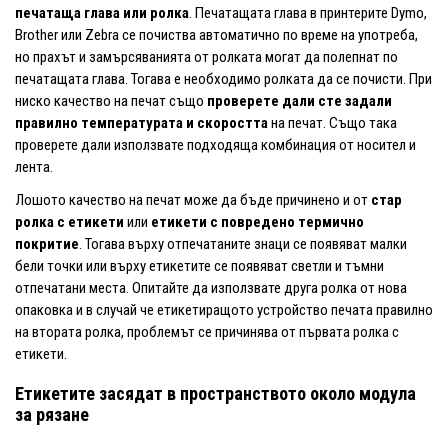
печатаща глава или ролка
. Печатащата глава в принтерите Dymo,
Brother или Zebra се почиства автоматично по време на употреба,
но прахът и замърсяванията от ролката могат да полепнат по
печатащата глава. Тогава е необходимо ролката да се почисти. При
ниско качество на печат също
проверете дали сте задали
правилно температурата и скоростта
на печат. Също така
проверете дали използвате подходяща комбинация от носител и
лента.
Лошото качество на печат може да бъде причинено и от
стар
ролка с етикети
или
етикети с повредено термично
покритие
. Тогава върху отпечатаните знаци се появяват малки
бели точки или върху етикетите се появяват светли и тъмни
отпечатани места. Опитайте да използвате друга ролка от нова
опаковка и в случай че етикетиращото устройство печата правилно
на втората ролка, проблемът се причинява от първата ролка с
етикети.
Етикетите засядат в пространството около модула
за рязане