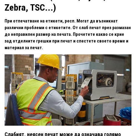
Zebra, TSC...)
При отпечатване на етикети, респ. Могат да възникнат
различни проблеми с етикетите. От слаб печат през размазан
до неправилен размер на печата. Прочетете какво се крие
зад отделните грешки при печат и спестете своето време и
материал за печат.
Слабият, неясен печат може да означава голямо