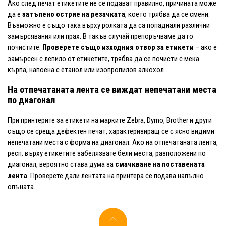
Ако след печат етикетите не се подават правилно, причината може
да е
затъпено острие на резачката
, което трябва да се смени.
Възможно е също така върху ролката да са попаднали различни
замърсявания или прах. В такъв случай препоръчваме да го
почистите.
Проверете също изходния отвор за етикети
– ако е
замърсен с лепило от етикетите, трябва да се почисти с мека
кърпа, напоена с етанол или изопропилов алкохол.
На отпечатаната лента се виждат непечатани места
по диагонал
При принтерите за етикети на марките Zebra, Dymo, Brother и други
също се среща дефектен печат, характеризиращ се с ясно видими
непечатани места с форма на диагонал. Ако на отпечатаната лента,
респ. върху етикетите забелязвате бели места, разположени по
диагонал, вероятно става дума за
смачкване на поставената
лента
. Проверете дали лентата на принтера се подава напълно
опъната.