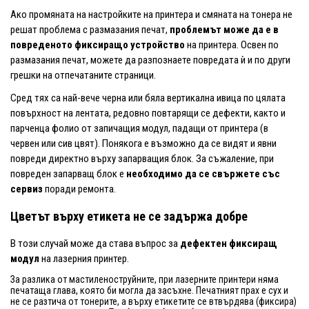
Ако промяната на настройките на принтера и смяната на тонера не
решат проблема с размазания печат,
проблемът може да е в
повреденото фиксиращо устройство
на принтера. Освен по
размазания печат, можете да разпознаете повредата ѝ и по други
грешки на отпечатаните страници.
Сред тях са най-вече черна или бяла вертикална ивица по цялата
повърхност на лентата, редовно повтарящи се дефекти, както и
парченца фолио от запичащия модул, падащи от принтера (в
червен или сив цвят). Понякога е възможно да се видят и явни
повреди директно върху запарващия блок. За съжаление, при
повреден запарващ блок е
необходимо да се свържете със
сервиз
поради ремонта.
Цветът върху етикета не се задържа добре
В този случай може да става въпрос за
дефектен фиксиращ
модул
на лазерния принтер.
За разлика от мастиленоструйните, при лазерните принтери няма
печатаща глава, която би могла да засъхне. Печатният прах е сух и
не се разтича от тонерите, а върху етикетите се втвърдява (фиксира)