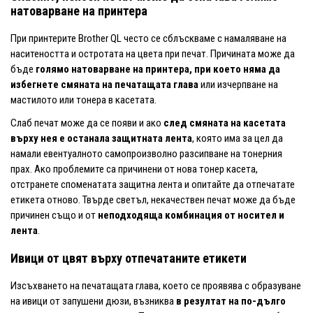
натоварване на принтера
При принтерите Brother QL често се сблъскваме с намаляване на
наситеността и остротата на цвета при печат. Причината може да
бъде
голямо натоварване на принтера, при което няма да
избегнете смяната на печатащата глава
или изчерпване на
мастилото или тонера в касетата.
Слаб печат може да се появи и ако
след смяната на касетата
върху нея е останала защитната лента
, която има за цел да
намали евентуалното самопроизволно разсипване на тонерния
прах. Ако проблемите са причинени от нова тонер касета,
отстранете споменатата защитна лента и опитайте да отпечатате
етикета отново. Твърде светъл, некачествен печат може да бъде
причинен също и от
неподходяща комбинация от носител и
лента
.
Ивици от цвят върху отпечатаните етикети
Изсъхването на печатащата глава, което се проявява с образуване
на ивици от запушени дюзи, възниква
в резултат на по-дълго