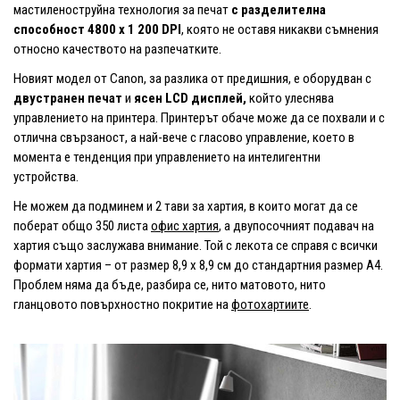
мастиленоструйна технология за печат
с разделителна
способност 4800 x 1 200 DPI
, която не оставя никакви съмнения
относно качеството на разпечатките.
Новият модел от Canon, за разлика от предишния, е оборудван с
двустранен печат
и
ясен LCD дисплей,
който улеснява
управлението на принтера. Принтерът обаче може да се похвали и с
отлична свързаност, а най-вече с гласово управление, което в
момента е тенденция при управлението на интелигентни
устройства.
Не можем да подминем и 2 тави за хартия, в които могат да се
поберат общо 350 листа
офис хартия
, а двупосочният подавач на
хартия също заслужава внимание. Той с лекота се справя с всички
формати хартия – от размер 8,9 x 8,9 см до стандартния размер A4.
Проблем няма да бъде, разбира се, нито матовото, нито
гланцовото повърхностно покритие на
фотохартиите
.