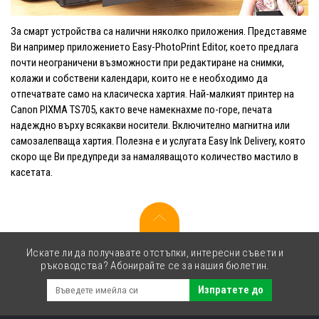
За смарт устройства са налични няколко приложения. Представяме
Ви например приложението Easy-PhotoPrint Editor, което предлага
почти неограничени възможности при редактиране на снимки,
колажи и собствени календари, които не е необходимо да
отпечатвате само на класическа хартия. Най-малкият принтер на
Canon PIXMA TS705, както вече намекнахме по-горе, печата
надеждно върху всякакви носители. Включително магнитна или
самозалепваща хартия. Полезна е и услугата Easy Ink Delivery, която
скоро ще Ви предупреди за намаляващото количество мастило в
касетата.
Искате ли да получавате отстъпки, интересни съвети и
ръководства? Абонирайте се за нашия бюлетин.
Изпратете до