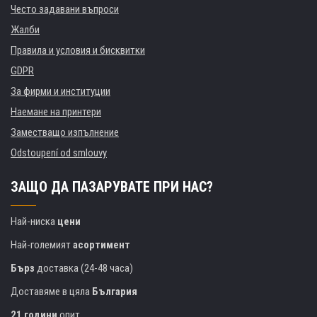
Често задавани въпроси
Жалби
Правила и условия и бисквитки
GDPR
За фирми и институции
Наемане на принтери
Заместващо изпълнение
Odstoupení od smlouvy
ЗАЩО ДА ПАЗАРУВАТЕ ПРИ НАС?
Най-ниска
цени
Най-големият
асортимент
Бърз
доставка (24-48 часа)
Доставяме в цяла
България
21 години
опит