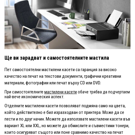
Ще ви зарадват и самостоятелните мастила
Пет самостоятелни мастилени касети са гаранция за високо
качество на печат на текстови документи, графични креативни
материали, фотографии или печат върху CD или DVD.
При самостоятелните
мастилени касети
обаче трябва да подчертаем
най-вече икономическия аспект.
Отделните мастилени касети позволяват подмяна само на цвета,
който действително е бил изразходван от принтера. Може да се
пести и по друг начин. Можете да използвате мастилени касети във
вариант XL или XXL, но можете да обмислите и съвместими тонери,
които осигуряват същото или поне сравнимо качество на печат