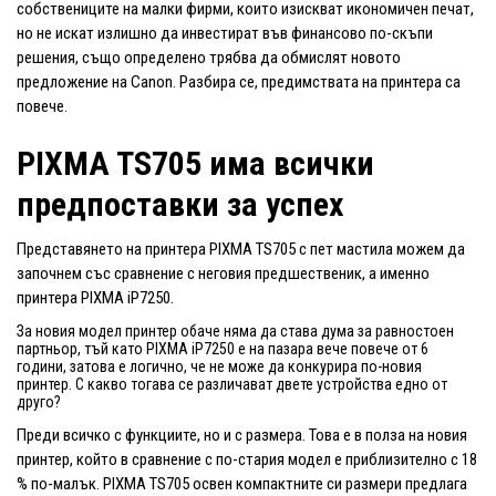
собствениците на малки фирми, които изискват икономичен печат,
но не искат излишно да инвестират във финансово по-скъпи
решения, също определено трябва да обмислят новото
предложение на Canon. Разбира се, предимствата на принтера са
повече.
PIXMA TS705 има всички
предпоставки за успех
Представянето на принтера PIXMA TS705 с пет мастила можем да
започнем със сравнение с неговия предшественик, а именно
принтера PIXMA iP7250.
За новия модел принтер обаче няма да става дума за равностоен
партньор, тъй като PIXMA iP7250 е на пазара вече повече от 6
години, затова е логично, че не може да конкурира по-новия
принтер. С какво тогава се различават двете устройства едно от
друго?
Преди всичко с функциите, но и с размера. Това е в полза на новия
принтер, който в сравнение с по-стария модел е приблизително с 18
% по-малък. PIXMA TS705 освен компактните си размери предлага