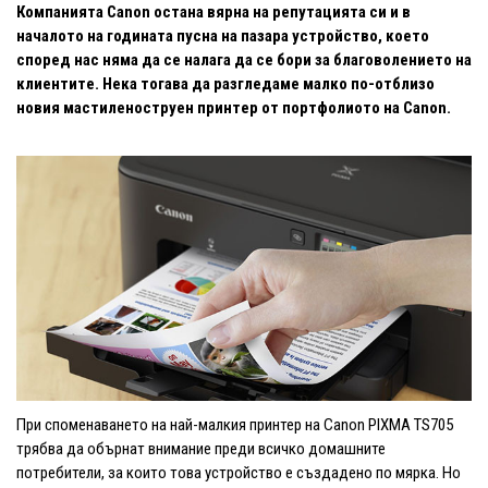
Компанията Canon остана вярна на репутацията си и в
началото на годината пусна на пазара устройство, което
според нас няма да се налага да се бори за благоволението на
клиентите. Нека тогава да разгледаме малко по-отблизо
новия мастиленоструен принтер от портфолиото на Canon.
При споменаването на най-малкия принтер на Canon PIXMA TS705
трябва да обърнат внимание преди всичко домашните
потребители, за които това устройство е създадено по мярка. Но