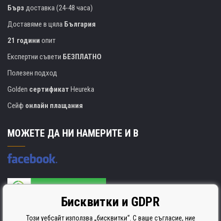
Бърз
доставка (24-48 часа)
Доставяме в цяла
България
21 години
опит
Експертни съвети
БЕЗПЛАТНО
Полезен подход
Golden
сертификат
Heureka
Сейф
онлайн плащания
МОЖЕТЕ ДА НИ НАМЕРИТЕ И В
Бисквитки и GDPR
Производителят на касети е сертифициран
ISO 9001. ISO 14001 и STMC.
Този уебсайт използва „бисквитки“. С ваше съгласие, ние