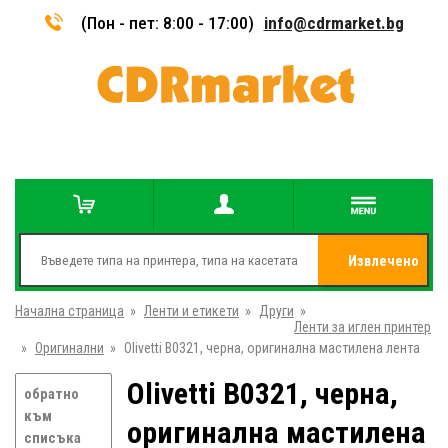
(Пон - пет: 8:00 - 17:00)
info@cdrmarket.bg
Извлечено
Начална страница
»
Ленти и етикети
»
Други
»
от
Ленти за иглен принтер
»
Оригинални
»
Olivetti B0321, черна, оригинална мастилена лента
Olivetti B0321, черна,
обратно
към
оригинална мастилена
списъка