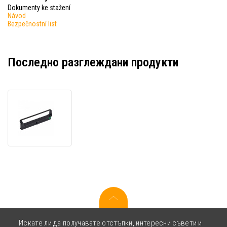
Dokumenty ke stažení
Návod
Bezpečnostní list
Последно разглеждани продукти
Olivetti
B0321,
черна,
оригинална
мастилена
лента
Искате ли да получавате отстъпки, интересни съвети и