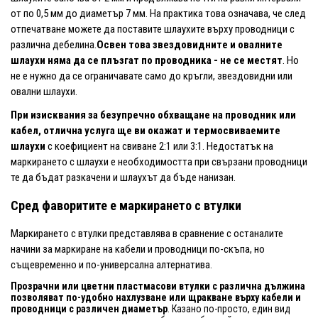
от по 0,5 мм до диаметър 7 мм. На практика това означава, че след
отпечатване можете да поставите шлаухите върху проводници с
различна дебелина.
Освен това звездовидните и овалните
шлаухи няма да се плъзгат по проводника - не се местят
. Но
не е нужно да се ограничавате само до кръгли, звездовидни или
овални шлаухи.
При изисквания за безупречно обхващане на проводник или
кабел, отлична услуга ще ви окажат и термосвиваемите
шлаухи
с коефициент на свиване 2:1 или 3:1. Недостатък на
маркирането с шлаухи е необходимостта при свързани проводници
те да бъдат разкачени и шлаухът да бъде нанизан.
Сред фаворитите е маркирането с втулки
Маркирането с втулки представлява в сравнение с останалите
начини за маркиране на кабели и проводници по-скъпа, но
същевременно и по-универсална алтернатива.
Прозрачни или цветни пластмасови втулки с различна дължина
позволяват по-удобно нахлузване или щракване върху кабели и
проводници с различен диаметър
. Казано по-просто, един вид