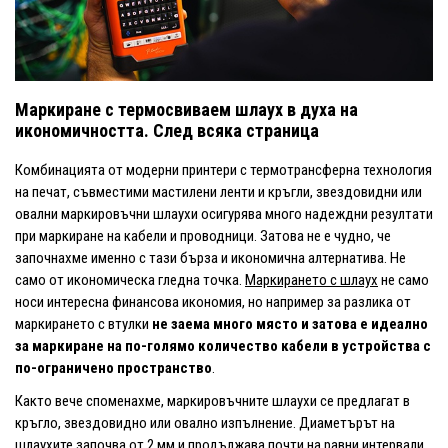
Маркиране с термосвиваем шлаух в духа на
икономичността. След всяка страница
Комбинацията от модерни принтери с термотрансферна технология
на печат, съвместими мастилени ленти и кръгли, звездовидни или
овални маркировъчни шлаухи осигурява много надеждни резултати
при маркиране на кабели и проводници. Затова не е чудно, че
започнахме именно с тази бърза и икономична алтернатива. Не
само от икономическа гледна точка.
Маркирането с шлаух
не само
носи интересна финансова икономия, но например за разлика от
маркирането с втулки
не заема много място и затова е идеално
за маркиране на по-голямо количество кабели в устройства с
по-ограничено пространство
.
Както вече споменахме, маркировъчните шлаухи се предлагат в
кръгло, звездовидно или овално изпълнение. Диаметърът на
шлаухите започва от 2 мм и продължава почти на равни интервали