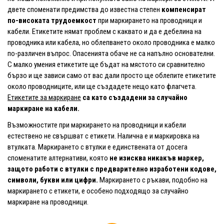
двете споменати предимства до известна степен
компенсират
по-високата трудоемкост
при маркирането на проводници и
кабели. Етикетите нямат проблем с каквато и да е дебелина на
проводника или кабела, но облепването около проводника е малко
по-различен въпрос. Опасенията обаче не са напълно основателни.
С малко умения етикетите ще бъдат на мястото си сравнително
бързо и ще зависи само от вас дали просто ще облепите етикетите
около проводниците, или ще създадете нещо като флагчета.
Етикетите за маркиране
са като създадени за случайно
маркиране на кабели.
Възможностите при маркирането на проводници и кабели
естествено не свършват с етикети. Налична е и маркировка на
втулката. Маркирането с втулки е единствената от досега
споменатите алтернативи, която
не изисква никакъв маркер,
защото работи с втулки с предварително изработени кодове,
символи, букви или цифри.
Маркирането с ръкави, подобно на
маркирането с етикети, е особено подходящо за случайно
маркиране на проводници.