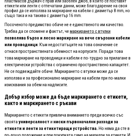
пластмасов държач с прав или заоблен джоб, в който се поставят
етикети или ленти с отпечатани данни, може благодарение на своя
профил да се използва за маркиране на кабели с диаметър 8 mm, но
също така и на такива с диаметър 16 mm.
Посоченото предимство обаче не е единственото им качество.
Трябва да се спомене и фактът, че
маркирането с втулки
позволява бързо и лесно маркиране на вече свързани кабели
или проводници
. Към недостатъците на това означение се
отнася пространствената обемност на корпусите. Поради това
това маркиране на проводници и кабели е по-трудно за прилагане в
електрически устройства с ограничено пространствено капацитет.
Не се подвеждайте обаче. Маркирането с втулки може да се
използва и за професионално маркиране на кабели при по-малки
изисквания за обем на надписите.
Добър избор може да бъде маркирането с етикети,
както и маркирането с ръкави
Маркирането с етикети привлича вниманието преди всичко със
своята
универсалност
и
ниски първоначални разходи за
етикети и ленти за етикетиращи устройства.
Но няма да сте в
по-лошо положение и при покупката само на маркери за етикети. И