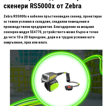
скенери RS5000x от Zebra
Zebra RS5000x е кабелен пръстеновиден скенер, проектиран
за тежки условия в складове, хладилни помещения и
производствени предприятия. Благодарение на мощния
сензорен модул SE4770, устройството може бързо и точно
да чете 1D и 2D баркодове, дори и в трудни условия като
замръзване, прах или влага.