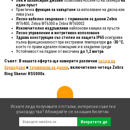
Лек и балансиран дизайн
позволява носенето на скенера
на
един пръст
Практична
функция за завъртане
за използване на дясна или
лява ръка
Лесно кабелно свързване
с
терминали за данни Zebra
WT6400, Zebra WT6300 и Zebra WT60002
Изключително издръжливи
найлонови каишки за пръсти
Лесно управление и интуитивно използване
Здрава конструкция
със степен на защита
IP65
осигурява
пълна функционалност при екстремни температури
до -30 °C
,
което го прави идеален помощник и в хладилни среди
Устойчивост на падане от височина
до 1,2 метра
Съвет: В нашата оферта ще намерите различни
четци на
баркодове
и
терминали за данни
, включително четеца Zebra
Ring Skener RS5000x.
Искате ли да получавате отстъпки, интересни съвети и
ръководства? Абонирайте се за нашия бюлетин.
Изпратете до