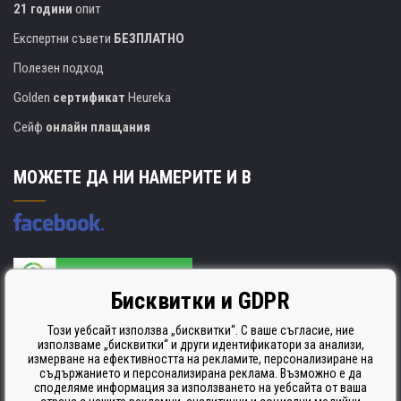
21 години
опит
Експертни съвети
БЕЗПЛАТНО
Полезен подход
Golden
сертификат
Heureka
Сейф
онлайн плащания
МОЖЕТЕ ДА НИ НАМЕРИТЕ И В
Бисквитки и GDPR
Производителят на касети е сертифициран
ISO 9001. ISO 14001 и STMC.
Този уебсайт използва „бисквитки“. С ваше съгласие, ние
използваме „бисквитки“ и други идентификатори за анализи,
измерване на ефективността на рекламите, персонализиране на
съдържанието и персонализирана реклама. Възможно е да
споделяме информация за използването на уебсайта от ваша