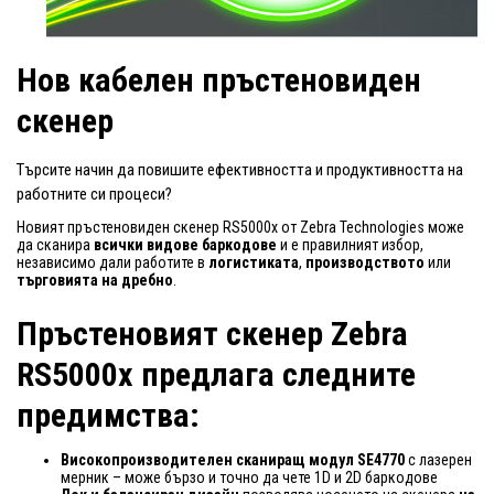
Нов кабелен пръстеновиден
скенер
Търсите начин да повишите ефективността и продуктивността на
работните си процеси?
Новият пръстеновиден скенер RS5000x от Zebra Technologies може
да сканира
всички видове баркодове
и е правилният избор,
независимо дали работите в
логистиката
,
производството
или
търговията на дребно
.
Пръстеновият скенер Zebra
RS5000x предлага следните
предимства:
Високопроизводителен сканиращ модул
SE4770
с лазерен
мерник – може бързо и точно да чете 1D и 2D баркодове