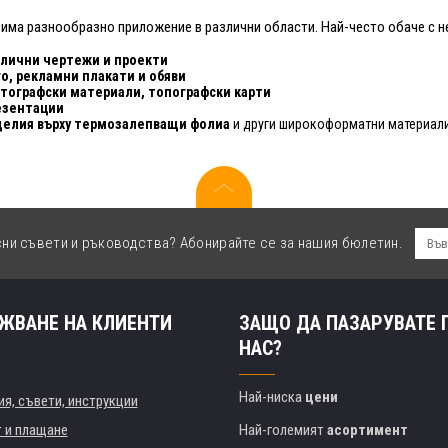
има разнообразно приложение в различни области. Най-често обаче с не
злични чертежи и проекти
о, рекламни плакати и обяви
ртографски материали, топографски карти
езентации
делия върху термозалепващи фолиа
и други широкоформатни материал
сни съвети и ръководства? Абонирайте се за нашия бюлетин.
ЖВАНЕ НА КЛИЕНТИ
ЗАЩО ДА ПАЗАРУВАТЕ 
НАС?
Най-ниска
цени
я, съвети, инструкции
т и плащане
Най-големият
асортимент