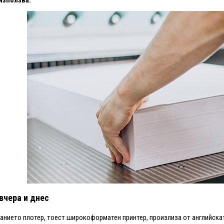
вчера и днес
нието плотер, тоест широкоформатен принтер, произлиза от английската