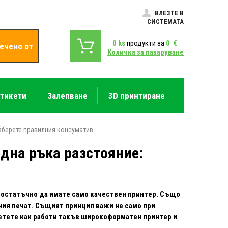
ВЛЕЗТЕ В
СИСТЕМАТА
0
ks
продукти за
0
€
ечено от
Количка за пазаруване
етикети
Залепване
3D принтиране
зберете правилния консуматив
дна ръка разстояние:
 достатъчно да имате само качествен принтер. Също
ния печат. Същият принцип важи не само при
четете как работи такъв широкоформатен принтер и