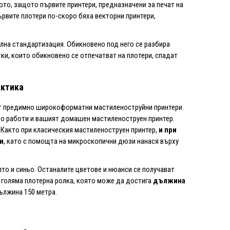
ото, защото първите принтери, предназначени за печат на
Първите плотери по-скоро бяха векторни принтери,
лна стандартизация. Обикновено под него се разбира
и, които обикновено се отпечатват на плотери, спадат
актика
ват предимно широкоформатни мастиленоструйни принтери.
йто работи и вашият домашен мастиленоструен принтер.
 Както при класическия мастиленоструен принтер,
и при
и
, като с помощта на микроскопични дюзи нанася върху
ълто и синьо. Останалите цветове и нюанси се получават
на голяма плотерна ролка, която може да достига
дължина
ължина 150 метра.