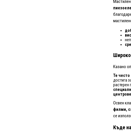
Мастилен
пиезоел
благодаре
мастилен
до
ви
неп
ср
Широкоф
Казано оп
Те често
достига за
растерен 
специалн
центров
Освен кла
филми, с
се използ
Къде на