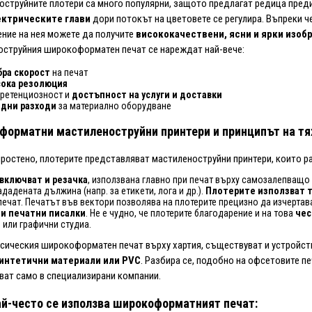
оструйните плотери са много популярни, защото предлагат редица пре
ектрическите глави
дори потокът на цветовете се регулира. Въпреки ч
ние на нея можете да получите
висококачествени, ясни и ярки изоб
оструйния широкоформатен печат се нареждат най-вече:
бра скорост
на печат
сока резолюция
ретенциозност и
достъпност на услуги и доставки
едни разходи
за материално оборудване
орматни мастиленоструйни принтери и принципът на тя
ростено, плотерите представляват мастиленоструйни принтери, които ра
 включват и резачка
, използвана главно при печат върху самозалепващо 
дадената дължина (напр. за етикети, лога и др.).
Плотерите използват т
печат. Печатът във вектори позволява на плотерите прецизно да изчертава
и печатни писалки
. Не е чудно, че плотерите благодарение и на това
чес
е
или графични студиа.
сическия широкоформатен печат върху хартия, съществуват и устройст
интетични материали или PVC
. Разбира се, подобно на офсетовите п
ват само в специализирани компании.
й-често се използва широкоформатният печат: