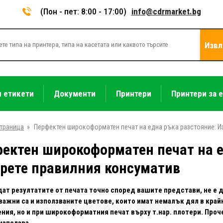
(Пон - пет: 8:00 - 17:00)
info@cdrmarket.bg
Извл
и етикети
Документи
Принтери
Принтери за 
страница
»
Перфектен широкоформатен печат на една ръка разстояние: И
ектен широкоформатен печат на е
рете правилния консуматив
дат резултатите от печата точно според вашите представи, не е
важни са и използваните цветове, които имат немалък дял в край
ния, но и при широкоформатния печат върху т.нар. плотери. Про
използва.