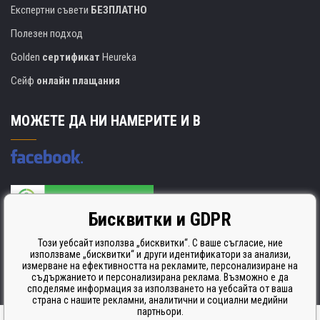
Експертни съвети
БЕЗПЛАТНО
Полезен подход
Golden
сертификат
Heureka
Сейф
онлайн плащания
МОЖЕТЕ ДА НИ НАМЕРИТЕ И В
Бисквитки и GDPR
Производителят на касети е сертифициран
ISO 9001. ISO 14001 и STMC.
Този уебсайт използва „бисквитки“. С ваше съгласие, ние
използваме „бисквитки“ и други идентификатори за анализи,
измерване на ефективността на рекламите, персонализиране на
съдържанието и персонализирана реклама. Възможно е да
споделяме информация за използването на уебсайта от ваша
страна с нашите рекламни, аналитични и социални медийни
партньори.