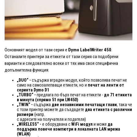
Основният модел от тази серия е
Dymo LabelWriter 450
.
Останалите принтери за етикети от тази серия са подобрени
варианти и следователно всеки от тях има своя специфична
допълнителна функция.
„DUO“ -
съдържа вграден модул, който позволява печат не
само на самозалепващи етикети, но и
печат на ленти от
серията Dymo D1
„TURBO“ -
предлага по-бърз печат на етикети -
до 71 етикета
в минута (спрямо 51 при LW450)
„TWIN“ -
съдържа
две независими печатащи глави
, така че
с този принтер можете да създадете
два етикета с различни
размери
(напр.
с адресите на получателя и подателя)
„WIRELESS“ -
е оборудвана с
WiFi модул
и може
да
поддържа повече компютри в локалната LAN мрежа
(WLAN)