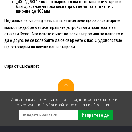
„4XL“/„5XL“ -
има по-широка глава от останалите модели и
благодарение на това
може да отпечатва етикети с
ширина до 105 мм
Надяваме се, че след тази наша статия вече ще се ориентирате
малко по-добре в етикетиращите устройства и принтерите за
етикети Dymo. Ако искате съвет по този въпрос или по каквото и
да е друго, не се колебайте да се свържете с нас. С удоволствие
ще отговорим на всички ваши въпроси.
Сара от CDRmarket
Искате ли да получавате отстъпки, интересни съвети и
ръководства? Абонирайте се за нашия бюлетин.
Изпратете до