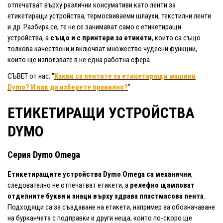
отпечатват върху различни консумативи като ленти за
етикетиращи устройства, термосвиваеми шлаухи, текстилни ленти
и др. Разбира се, те не се занимават само с етикетиращи
устройства, а
също и с принтери за етикети
, които са също
толкова качествени и включват множество чудесни функции,
които ще използвате в не една работна сфера.
СЪВЕТ от нас: "
Какви са лентите за етикетиращи машини
Dymo? И как да изберете правилно?
"
ЕТИКЕТИРАЩИ УСТРОЙСТВА
DYMO
Серия Dymo Omega
Етикетиращите устройства Dymo Omega са механични
,
следователно не отпечатват етикети, а
релефно щамповат
отделните букви и знаци върху здрава пластмасова лента
.
Подходящи са за създаване на етикети, например за обозначаване
на бурканчета с подправки и други неща, които по-скоро ще