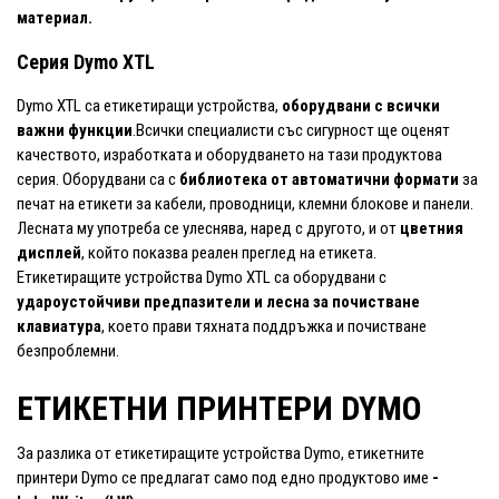
материал.
Серия Dymo XTL
Dymo XTL са етикетиращи устройства,
оборудвани с всички
важни функции
.Всички специалисти със сигурност ще оценят
качеството, изработката и оборудването на тази продуктова
серия. Оборудвани са с
библиотека от автоматични формати
за
печат на етикети за кабели, проводници, клемни блокове и панели.
Лесната му употреба се улеснява, наред с другото, и от
цветния
дисплей
, който показва реален преглед на етикета.
Етикетиращите устройства Dymo XTL са оборудвани с
удароустойчиви предпазители и лесна за почистване
клавиатура
, което прави тяхната поддръжка и почистване
безпроблемни.
ЕТИКЕТНИ ПРИНТЕРИ DYMO
За разлика от етикетиращите устройства Dymo, етикетните
принтери Dymo се предлагат само под едно продуктово име
-