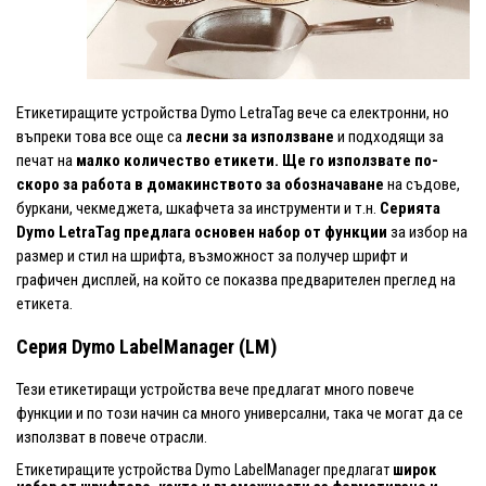
Етикетиращите устройства Dymo LetraTag вече са електронни, но
въпреки това все още са
лесни за използване
и подходящи за
печат на
малко количество етикети. Ще го използвате по-
скоро за работа
в домакинството за обозначаване
на съдове,
буркани, чекмеджета, шкафчета за инструменти и т.н.
Серията
Dymo LetraTag предлага основен набор от функции
за избор на
размер и стил на шрифта, възможност за получер шрифт и
графичен дисплей, на който се показва предварителен преглед на
етикета.
Серия Dymo LabelManager (LM)
Тези етикетиращи устройства вече предлагат много повече
функции и по този начин са много универсални, така че могат да се
използват в повече отрасли.
Етикетиращите устройства Dymo LabelManager предлагат
широк