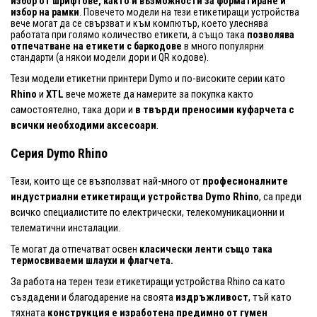
избор от шрифтове, както и възможности за форматиране и
избор на рамки
. Повечето модели на тези етикетиращи устройства
вече могат да се свързват и към компютър, което улеснява
работата при голямо количество етикети, а също така
позволява
отпечатване на етикети с баркодове
в много популярни
стандарти (а някои модели дори и QR кодове).
Тези модели етикетни принтери Dymo и по-високите серии като
Rhino
и
XTL
вече можете да намерите за покупка както
самостоятелно, така дори и
в твърди преносими куфарчета
с
всички необходими аксесоари
.
Серия Dymo Rhino
Тези, които ще се възползват най-много от
професионалните
индустриални етикетиращи устройства Dymo Rhino
, са преди
всичко специалистите по електрически, телекомуникационни и
телематични инсталации.
Те могат да отпечатват освен
класически ленти също така
термосвиваеми шлаухи и флагчета.
За работа на терен тези етикетиращи устройства Rhino са като
създадени и благодарение на своята
издръжливост
, тъй като
тяхната
конструкция е изработена предимно от гумен