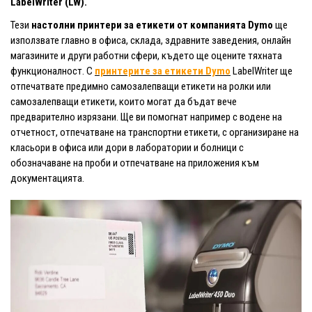
LabelWriter (LW).
Тези
настолни принтери за етикети от компанията Dymo
ще
използвате главно в офиса, склада, здравните заведения, онлайн
магазините и други работни сфери, където ще оцените тяхната
функционалност. С
принтерите за етикети Dymo
LabelWriter ще
отпечатвате предимно самозалепващи етикети на ролки или
самозалепващи етикети, които могат да бъдат вече
предварително изрязани. Ще ви помогнат например с водене на
отчетност, отпечатване на транспортни етикети, с организиране на
класьори в офиса или дори в лаборатории и болници с
обозначаване на проби и отпечатване на приложения към
документацията.