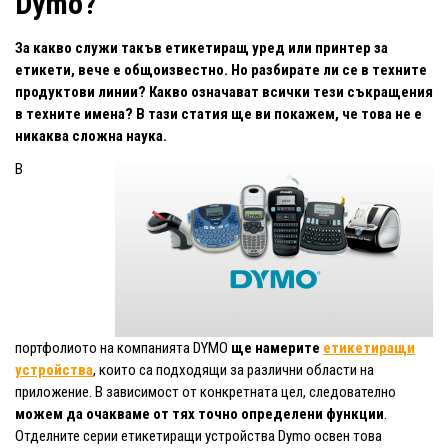
Dymo?
За какво служи такъв етикетиращ уред или принтер за
етикети, вече е общоизвестно. Но разбирате ли се в техните
продуктови линии? Какво означават всички тези съкращения
в техните имена? В тази статия ще ви покажем, че това не е
никаква сложна наук
а.
В
портфолиото на компанията DYMO
ще намерите
етикетиращи
устройства
, които са подходящи за различни области на
приложение. В зависимост от конкретната цел, следователно
можем да очакваме от тях точно определени функции
.
Отделните серии етикетиращи устройства Dymo освен това