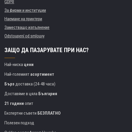
GDPR
За фирми и институции
Наемане на принтери
Заместващо изпълнение
Odstoupení od smlouvy
ЗАЩО ДА ПАЗАРУВАТЕ ПРИ НАС?
Най-ниска
цени
Най-големият
асортимент
Бърз
доставка (24-48 часа)
Доставяме в цяла
България
21 години
опит
Експертни съвети
БЕЗПЛАТНО
Полезен подход