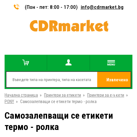
(Пон - пет: 8:00 - 17:00)
info@cdrmarket.bg
Извлечено
Начална страница
»
Принтери за етикети
»
Принтери за етикети
от
»
PONY
»
Самозалепващи се етикети термо - ролка
Самозалепващи се етикети
термо - ролка