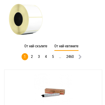
От най-скъпите
От най-евтините
1
2
3
4
5
...
2460