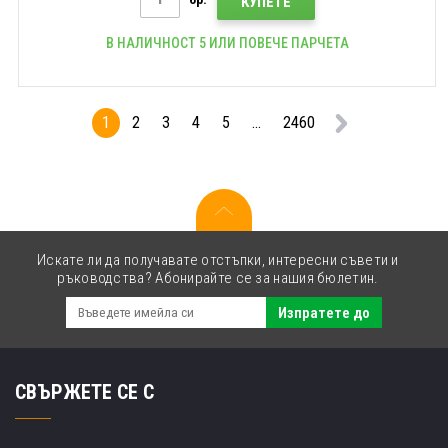
КУПЕТЕ
В НАЛИЧНОСТ 5 ИЛИ ПОВЕЧЕ ПАРЧЕТА
1
2
3
4
5
...
2460
Искате ли да получавате отстъпки, интересни съвети и
ръководства? Абонирайте се за нашия бюлетин.
Изпратете до
СВЪРЖЕТЕ СЕ С