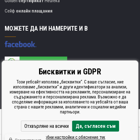
Golden
сертификат
Heureka
Сейф
онлайн плащания
МОЖЕТЕ ДА НИ НАМЕРИТЕ И В
Бисквитки и GDPR
Производителят на касети е сертифициран
ISO 9001. ISO 14001 и STMC.
Този уебсайт използва „бисквитки“. С ваше съгласие, ние
използваме „бисквитки“ и други идентификатори за анализи,
измерване на ефективността на рекламите, персонализиране на
съдържанието и персонализирана реклама. Възможно е да
споделяме информация за използването на уебсайта от ваша
страна с нашите рекламни, аналитични и социални медийни
партньори.
Ecommerce solutions
BINARGON.cz
Отхвърляне на всички
Да, съгласен съм
Подробни настройки с обяснение тук