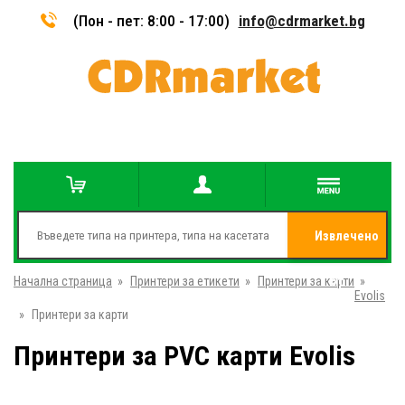
(Пон - пет: 8:00 - 17:00)
info@cdrmarket.bg
Извлечено
Начална страница
»
Принтери за етикети
»
Принтери за карти
от
»
Evolis
»
Принтери за карти
Принтери за PVC карти Evolis