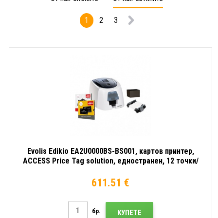
12
точки/
Price
точки/
мм
Tag
1
2
3
мм
(600
soluti
(300
dpi),
еднос
dpi),
USB,
12
USB
Ethernet,
точки
дисплей
мм
(300
dpi),
USB
Evolis Edikio EA2U0000BS-BS001, картов принтер,
ACCESS Price Tag solution, едностранен, 12 точки/
мм (300 dpi), USB
611.51 €
бр.
КУПЕТЕ