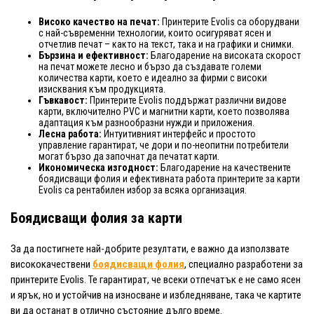
Високо качество на печат:
Принтерите Evolis са оборудвани
с най-съвременни технологии, които осигуряват ясен и
отчетлив печат – както на текст, така и на графики и снимки.
Бързина и ефективност:
Благодарение на високата скорост
на печат можете лесно и бързо да създавате големи
количества карти, което е идеално за фирми с високи
изисквания към продукцията.
Гъвкавост:
Принтерите Evolis поддържат различни видове
карти, включително PVC и магнитни карти, което позволява
адаптация към разнообразни нужди и приложения.
Лесна работа:
Интуитивният интерфейс и простото
управление гарантират, че дори и по-неопитни потребители
могат бързо да започнат да печатат карти.
Икономическа изгодност:
Благодарение на качествените
боядисващи фолия и ефективната работа принтерите за карти
Evolis са рентабилен избор за всяка организация.
Боядисващи фолия за карти
За да постигнете най-добрите резултати, е важно да използвате
висококачествени
боядисващи фолия
, специално разработени за
принтерите Evolis. Те гарантират, че всеки отпечатък е не само ясен
и ярък, но и устойчив на износване и избледняване, така че картите
ви да останат в отлично състояние дълго време.