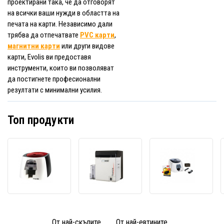
проектирани така, че да отговорят
на всички ваши нужди в областта на
печата на карти. Независимо дали
трябва да отпечатвате
PVC карти
,
магнитни карти
или други видове
карти, Evolis ви предоставя
инструменти, които ви позволяват
да постигнете професионални
резултати с минимални усилия.
Топ продукти
Evolis
Evolis
Evolis
Badgy200
Avansia
Edikio
B22U0000RS,
AV1H0000BD,
EA2U0
принтер
картов
BS001
за
принтер,
карто
карти,
двустранен,
принт
едностранен,
24
ACCE
От най-скъпите
От най-евтините