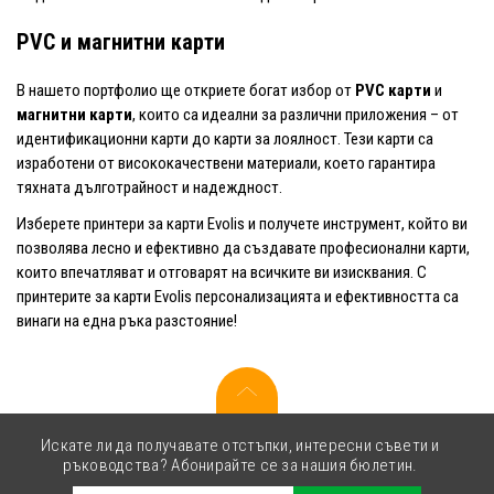
PVC и магнитни карти
В нашето портфолио ще откриете богат избор от
PVC карти
и
магнитни карти
, които са идеални за различни приложения – от
идентификационни карти до карти за лоялност. Тези карти са
изработени от висококачествени материали, което гарантира
тяхната дълготрайност и надеждност.
Изберете принтери за карти Evolis и получете инструмент, който ви
позволява лесно и ефективно да създавате професионални карти,
които впечатляват и отговарят на всичките ви изисквания. С
принтерите за карти Evolis персонализацията и ефективността са
винаги на една ръка разстояние!
Искате ли да получавате отстъпки, интересни съвети и
ръководства? Абонирайте се за нашия бюлетин.