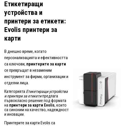
Етикетиращи
устройства и
принтери за етикети:
Evolis принтери за
карти
В днешно време, когато
персонализацията и ефективността
са ключови,
принтерите за карти
се превръщат в незаменим
инструмент за фирми, организации и
отделни лица.
Категорията
Етикетиращи устройства
и принтери за етикети
предлага
първокласно решение под формата
на
принтери за карти Evolis
, които
са синоним на качество, надеждност
и иновации.
Принтерите за карти Evolis са