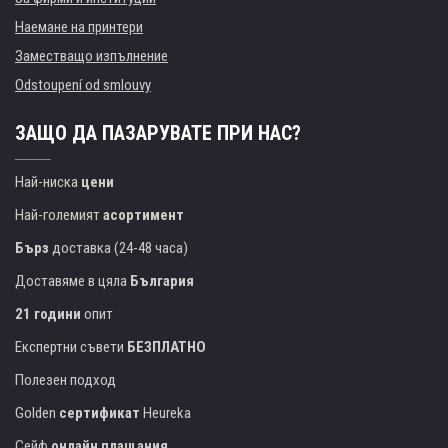
Наемане на принтери
Заместващо изпълнение
Odstoupení od smlouvy
ЗАЩО ДА ПАЗАРУВАТЕ ПРИ НАС?
Най-ниска
цени
Най-големият
асортимент
Бърз
доставка (24-48 часа)
Доставяме в цяла
България
21 години
опит
Експертни съвети
БЕЗПЛАТНО
Полезен подход
Golden
сертификат
Heureka
Сейф
онлайн плащания