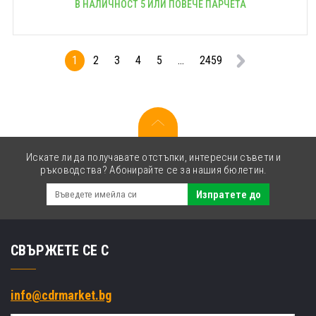
В НАЛИЧНОСТ 5 ИЛИ ПОВЕЧЕ ПАРЧЕТА
1
2
3
4
5
...
2459
Искате ли да получавате отстъпки, интересни съвети и
ръководства? Абонирайте се за нашия бюлетин.
Изпратете до
СВЪРЖЕТЕ СЕ С
info@cdrmarket.bg