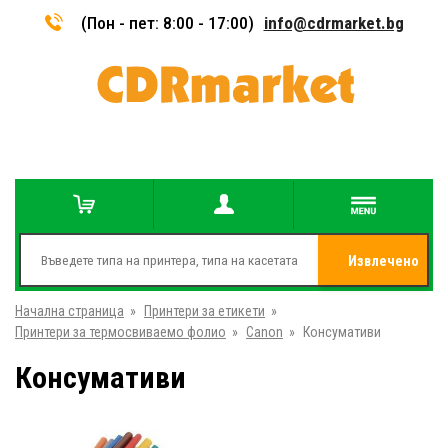
(Пон - пет: 8:00 - 17:00)
info@cdrmarket.bg
Извлечено
Начална страница
»
Принтери за етикети
»
от
Принтери за термосвиваемо фолио
»
Canon
»
Консумативи
Консумативи