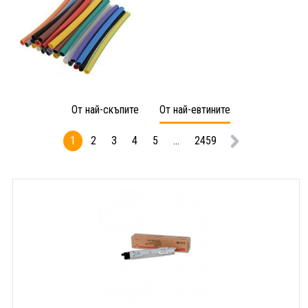
От най-скъпите
От най-евтините
1
2
3
4
5
...
2459