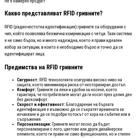
Не е намерен продукт
Какво представляват RFID гривните?
RFID (радиочестотна идентификация) гривните са оборудвани с
чип, който позволява безжична комуникация с четци. Тази система
е не само бърза, но и много надеждна, което я прави идеален
избор за ситуации, в които е необходимо бързо и точно да се
идентифицират лица.
Предимства на RFID гривните
Сигурност:
RFID технологията осигурява високо ниво на
защита, което минимизира риска от неоторизиран достъп.
Комфорт:
Гривните са леки и удобни за носене, което
гарантира, че потребителите могат да ги носят през целия ден
без дискомфорт.
Скорост и ефективност:
Благодарение на бързата
идентификация е възможно да се съкратят времената за
изчакване и да се подобри потокът от хора на събития или в
съоръжения.
Персонализация:
Гривните могат лесно да бъдат
персонализирани с лого, цветове или други дизайнерски
елементи, което ги прави не само функционален, но и стилен