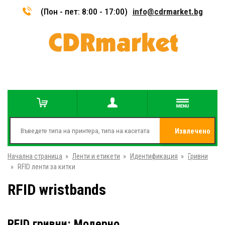
(Пон - пет: 8:00 - 17:00)
info@cdrmarket.bg
Извлечено
Начална страница
»
Ленти и етикети
»
Идентификация
»
от
Гривни
»
RFID ленти за китки
RFID wristbands
RFID гривни: Модерно