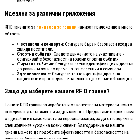
аксесоар.
Идеални за различни приложения
RFID гривните за
принтери за гривни
намират приложение в много
области:
Фестивали и концерти:
Осигурете бърз и безопасен вход за
хиляди посетители.
Спортни събития:
Следете движението на участниците и
осигурявайте безопасност на големи спортни събития.
Фирмени събития:
Осигурете лесна идентификация и достъп
до различни зони по време на конференции и семинари.
Здравеопазване:
Осигурете точно идентифициране на
пациентите и проследяване на тяхното движение в болниците.
Защо да изберете нашите RFID гривни?
Нашите RFID гривни са изработени от качествени материали, които
осигуряват дълъг живот и издръжливост. Предлагаме широка гама
от дизайни и възможности за персонализация, за да отговорим на
специфичните нужди на всеки клиент. Благодарение на нашите
гривни можете да подобрите ефективността и безопасността на
вашите събития или съоръжения.