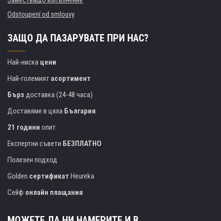
Заместващо изпълнение
Odstoupení od smlouvy
ЗАЩО ДА ПАЗАРУВАТЕ ПРИ НАС?
Най-ниска
цени
Най-големият
асортимент
Бърз
доставка (24-48 часа)
Доставяме в цяла
България
21 години
опит
Експертни съвети
БЕЗПЛАТНО
Полезен подход
Golden
сертификат
Heureka
Сейф
онлайн плащания
МОЖЕТЕ ДА НИ НАМЕРИТЕ И В