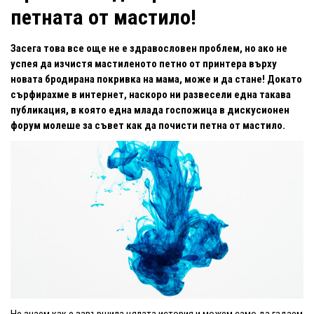
петната от мастило!
Засега
това все още не е здравословен проблем, но ако не
успея да изчистя мастиленото петно от принтера върху
новата бродирана покривка на мама, може и да стане! Докато
сърфирахме в интернет, наскоро ни развесели една такава
публикация, в която една млада госпожица в дискусионен
форум молеше за съвет как да почисти петна от мастило.