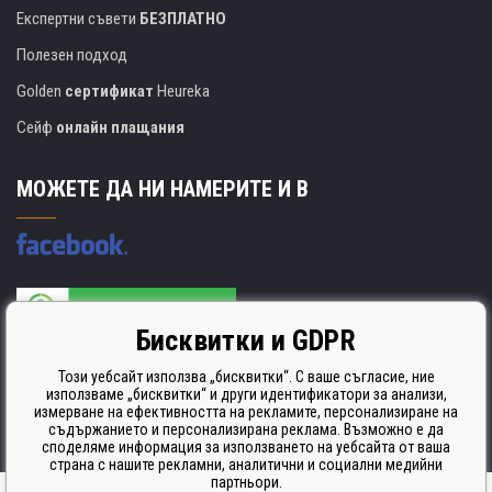
Експертни съвети
БЕЗПЛАТНО
Полезен подход
Golden
сертификат
Heureka
Сейф
онлайн плащания
МОЖЕТЕ ДА НИ НАМЕРИТЕ И В
Бисквитки и GDPR
Производителят на касети е сертифициран
ISO 9001. ISO 14001 и STMC.
Този уебсайт използва „бисквитки“. С ваше съгласие, ние
използваме „бисквитки“ и други идентификатори за анализи,
измерване на ефективността на рекламите, персонализиране на
съдържанието и персонализирана реклама. Възможно е да
споделяме информация за използването на уебсайта от ваша
страна с нашите рекламни, аналитични и социални медийни
партньори.