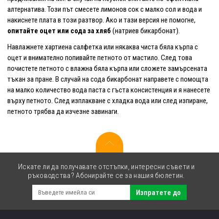
алтернатива. Този път смесете лимонов сок с малко сол и вода и
накиснете плата в този разтвор. Ако и тази версия не помогне,
опитайте оцет или сода за хляб
(натриев бикарбонат).
Навлажнете хартиена салфетка или някаква чиста бяла кърпа с
оцет и внимателно попивайте петното от мастило. След това
почистете петното с влажна бяла кърпа или сложете замърсената
тъкан за пране. В случай на сода бикарбонат направете с помощта
на малко количество вода паста с гъста консистенция и я нанесете
върху петното. След изплакване с хладка вода или след изпиране,
петното трябва да изчезне завинаги.
Искате ли да получавате отстъпки, интересни съвети и
ръководства? Абонирайте се за нашия бюлетин.
Изпратете до