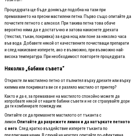
Процедурата ще бъде донякъде подобна на тази при
премахването на пресни мастилени петна. Първо също опитайте да
почистите петното с алкохол. При такива петна това обаче
вероятно няма да е достатъчно и затова накиснете дрехата
(текстил, тъкан, покривка) за една нощ или поне за няколко часа
във вода. Добавете някой от качествените почистващи препарати
и след накисване изперете, ако е възможно, при възможно най-
висока температура. При необходимост повторете процедурата.
Няколко „бабини съвета“
Открихте ли мастилено петно от пълнител върху дрехите или върху
килима или покривката ви се е разляло мастило от принтер?
Както и да е, за премахване на мастилото спокойно можете да
изпробвате някой от нашите бабини съвети и не се страхувайте дори
да ги комбинирате помежду им.
Опитайте се да премахнете мастилото от тъканта с
лимон.
Опитайте да разрежете лимон и да натъркате петното
с него
. След кратко въздействие изперете тъканта по
предписания начин. В случай на неуспех опитайте по-ефективна