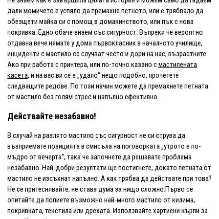
Не знаем как е завършила цялата история и можем само да гадаем
дали момичето е успяло да премахне петното, или е трябвало да
обезщети майка си с помощ в домакинството, или пък с нова
покривка. Едно обаче знаем със сигурност. Въпреки че вероятно
отдавна вече нямате у дома първокласник в началното училище,
инциденти с мастило се случват често и дори на нас, възрастните.
Ако при работа с принтера, или по-точно казано с
мастилената
касета
, и на вас ви се е „удало“ нещо подобно, прочетете
следващите редове. По този начин можете да премахнете петната
от мастило без голям стрес и напълно ефективно.
Действайте незабавно!
В случай на разлято мастило със сигурност не си струва да
възприемате позицията в смисъла на поговорката „утрото е по-
мъдро от вечерта“, така че започнете да решавате проблема
незабавно. Най-добри резултати ще постигнете, докато петната от
мастило не изсъхнат напълно. А как трябва да действате при това?
Не се притеснявайте, не става дума за нищо сложно.Първо се
опитайте да попиете възможно най-много мастило от килима,
покривката, текстила или дрехата. Използвайте хартиени кърпи за