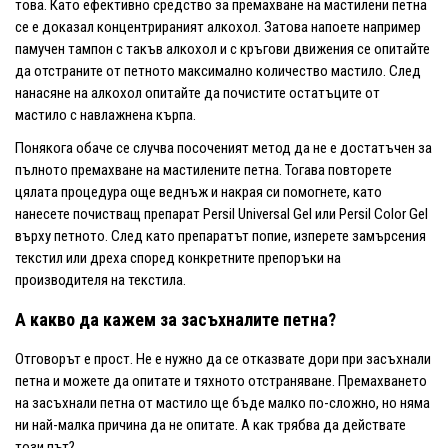
това. Като ефективно средство за премахване на мастилени петна
се е доказал концентрираният алкохол. Затова напоете например
памучен тампон с такъв алкохол и с кръгови движения се опитайте
да отстраните от петното максимално количество мастило. След
нанасяне на алкохол опитайте да почистите остатъците от
мастило с навлажнена кърпа.
Понякога обаче се случва посоченият метод да не е достатъчен за
пълното премахване на мастилените петна. Тогава повторете
цялата процедура още веднъж и накрая си помогнете, като
нанесете почистващ препарат Persil Universal Gel или Persil Color Gel
върху петното. След като препаратът попие, изперете замърсения
текстил или дреха според конкретните препоръки на
производителя на текстила.
А какво да кажем за засъхналите петна?
Отговорът е прост. Не е нужно да се отказвате дори при засъхнали
петна и можете да опитате и тяхното отстраняване. Премахването
на засъхнали петна от мастило ще бъде малко по-сложно, но няма
ни най-малка причина да не опитате. А как трябва да действате
този път?