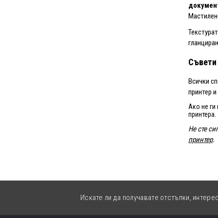
документ
Мастилено
Текстурат
гланциран
Съвети
Всички сп
принтер и
Ако не ги
принтера.
Не сте с
принтер
.
Искате ли да получавате отстъпки, интере