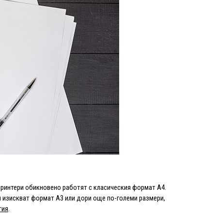
принтери обикновено работят с класическия формат A4.
ри изискват формат A3 или дори още по-големи размери,
тия
.