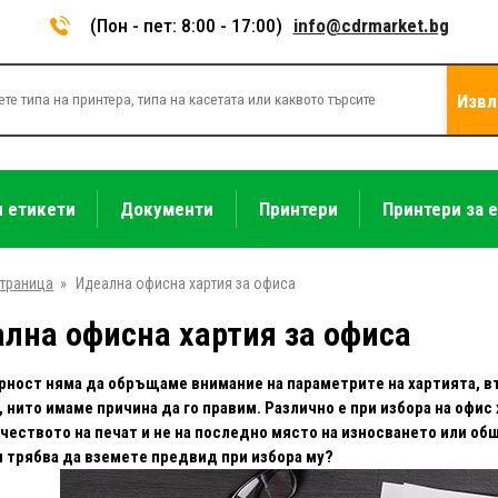
(Пон - пет: 8:00 - 17:00)
info@cdrmarket.bg
Извл
и етикети
Документи
Принтери
Принтери за 
страница
»
Идеална офисна хартия за офиса
лна офисна хартия за офиса
рност няма да обръщаме внимание на параметрите на хартията, в
 нито имаме причина да го правим. Различно е при избора на офис
ачеството на печат и не на последно място на износването или об
 трябва да вземете предвид при избора му?