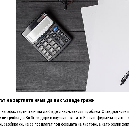
т на хартията няма да ви създаде грижи
на офис хартията няма да бъде и най-малкият проблем. Стандартните 
и не трябва да Ви боли дори в случаите, когато Вашите фирмени принте
е, разбира се, не се предлагат под формата на листове, а като
ролки хар