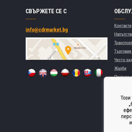
СВЪРЖЕТЕ СЕ С
ОБСЛУ
Контакти
info@cdrmarket.bg
Напътстви
Транспор
Търговия 
Често за
Жалби
Правила и
GDPR
За фирми 
Този
Наемане 
„
ефе
Замества
перс
Odstoupen
и