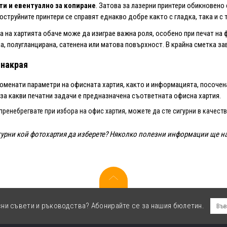
и и евентуално за копиране
. Затова за лазерни принтери обикновено
струйните принтери се справят еднакво добре както с гладка, така и с 
а на хартията обаче може да изиграе важна роля, особено при печат н
а, полугланцирана, сатенена или матова повърхност. В крайна сметка за
 накрая
оменати параметри на офисната хартия, както и информацията, посочена
 за какви печатни задачи е предназначена съответната офисна хартия.
 пренебрегвате при избора на офис хартия, можете да сте сигурни в качест
игурни кой фотохартия да изберете? Няколко полезни информации ще н
сни съвети и ръководства? Абонирайте се за нашия бюлетин.