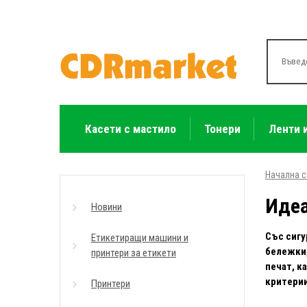
Касети с мастило
Тонери
Ленти 
Начална 
Идеа
Новини
Със сигу
Етикетиращи машини и
бележки,
принтери за етикети
печат, к
критерии
Принтери