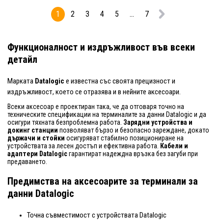
1
2
3
4
5
...
7
Функционалност и издръжливост във всеки
детайл
Марката
Datalogic
е известна със своята прецизност и
издръжливост, което се отразява и в нейните аксесоари.
Всеки аксесоар е проектиран така, че да отговаря точно на
техническите спецификации на терминалите за данни Datalogic и да
осигури тяхната безпроблемна работа.
Зарядни устройства и
докинг станции
позволяват бързо и безопасно зареждане, докато
държачи и стойки
осигуряват стабилно позициониране на
устройствата за лесен достъп и ефективна работа.
Кабели и
адаптери Datalogic
гарантират надеждна връзка без загуби при
предаването.
Предимства на аксесоарите за терминали за
данни Datalogic
Точна съвместимост с устройствата Datalogic