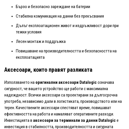
Бързо и безопасно зареждане на батерии
Стабилна комуникация на данни без прекъсвания
Дълъг експлоатационен живот и издръжливост дори при
тежки условия
Лесен монтаж и поддръжка
Повишаване на производителността и безопасността на
експлоатацията
Аксесоари, които правят разликата
Използването на
оригинални аксесоари Datalogic
означава
сигурност, че вашето устройство ще работи с максимална
надеждност. Всички аксесоари са проектирани за дългосрочна
употреба, независимо дали в логистиката, производството или на
терен. Качествените аксесоари спестяват време, повишават
ефективността на работа и намаляват оперативните разходи.
Инвестицията в
аксесоари за терминали за данни Datalogic
е
инвестиция в стабилността, производителността и сигурната