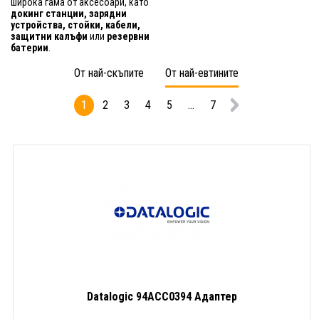
широка гама от аксесоари, като
докинг станции, зарядни
устройства, стойки, кабели,
защитни калъфи
или
резервни
батерии
.
От най-скъпите
От най-евтините
1
2
3
4
5
...
7
Datalogic 94ACC0394 Адаптер