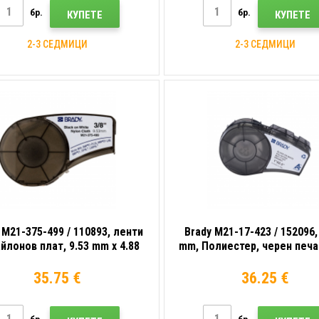
бр.
бр.
КУПЕТЕ
КУПЕТЕ
2-3 СЕДМИЦИ
2-3 СЕДМИЦИ
 M21-375-499 / 110893, ленти
Brady M21-17-423 / 152096,
айлонов плат, 9.53 mm x 4.88
mm, Полиестер, черен печа
m
фон
35.75 €
36.25 €