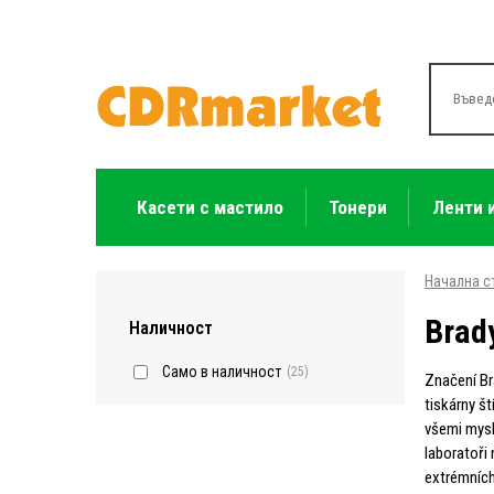
Касети с мастило
Тонери
Ленти 
Начална с
Brad
Наличност
Само в наличност
(25)
Značení Br
tiskárny št
všemi mysli
laboratoři
extrémních