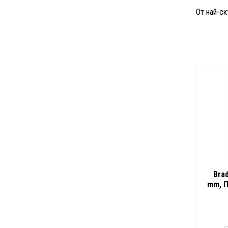
От най-ск
Brad
mm, П