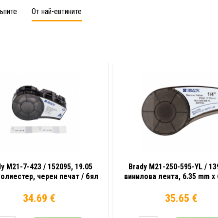
ъпите
От най-евтините
y M21-7-423 / 152095, 19.05
Brady M21-250-595-YL / 13
олиестер, черен печат / бял
винилова лента, 6.35 mm x 
фон
34.69 €
35.65 €