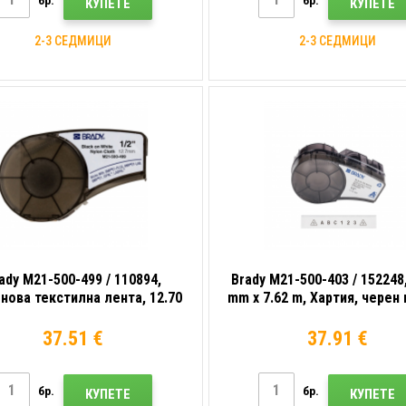
бр.
бр.
КУПЕТЕ
КУПЕТЕ
2-3 СЕДМИЦИ
2-3 СЕДМИЦИ
ady M21-500-499 / 110894,
Brady M21-500-403 / 152248,
нова текстилна лента, 12.70
mm x 7.62 m, Хартия, черен 
mm x 4.88 m
бял фон
37.51 €
37.91 €
бр.
бр.
КУПЕТЕ
КУПЕТЕ