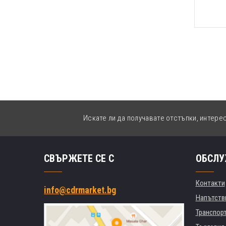
Искате ли да получавате отстъпки, интере
СВЪРЖЕТЕ СЕ С
ОБСЛУ
Контакти
info@cdrmarket.bg
Напътстви
Транспор