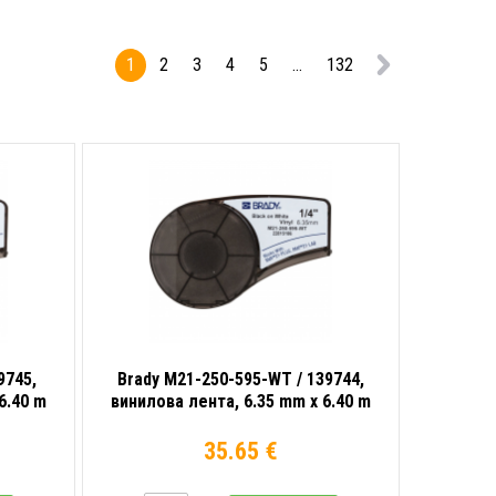
1
2
3
4
5
...
132
9745,
Brady M21-250-595-WT / 139744,
6.40 m
винилова лента, 6.35 mm x 6.40 m
35.65 €