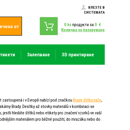
ВЛЕЗТЕ В
СИСТЕМАТА
0
ks
продукти за
0
€
ечено от
Количка за пазаруване
етикети
Залепване
3D принтиране
t zastoupená i v Evropě nabízí pod značkou
Brady štítkovače
,
tiskárny Brady. Desítky až stovky materiálů v kombinaci se
, jestli hledáte štítků nebo etikety pro značení vzorků ve vaší
jvhodnějším materiálem pro běžné použití, do mrazáku nebo do