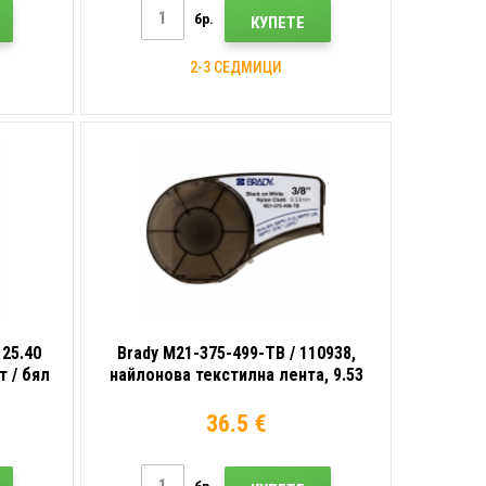
бр.
КУПЕТЕ
2-3 СЕДМИЦИ
 25.40
Brady M21-375-499-TB / 110938,
т / бял
найлонова текстилна лента, 9.53
mm x 4.90 m
36.5 €