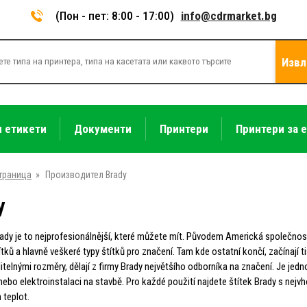
(Пон - пет: 8:00 - 17:00)
info@cdrmarket.bg
Извл
и етикети
Документи
Принтери
Принтери за 
траница
»
Производител Brady
y
ady je to nejprofesionálnější, které můžete mít. Původem Americká společnos
ítků a hlavně veškeré typy štítků pro značení. Tam kde ostatní končí, začínají 
telnými rozměry, dělají z firmy Brady největšího odborníka na značení. Je jedno
 nebo elektroinstalaci na stavbě. Pro každé použití najdete štítek Brady s ne
 teplot.