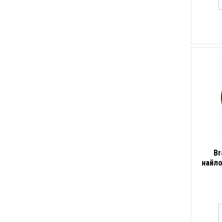
Br
найло