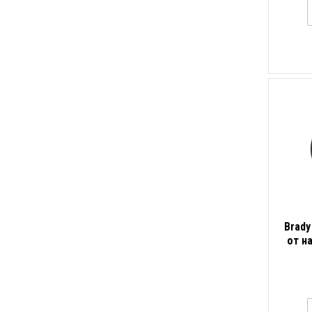
Brady
от н