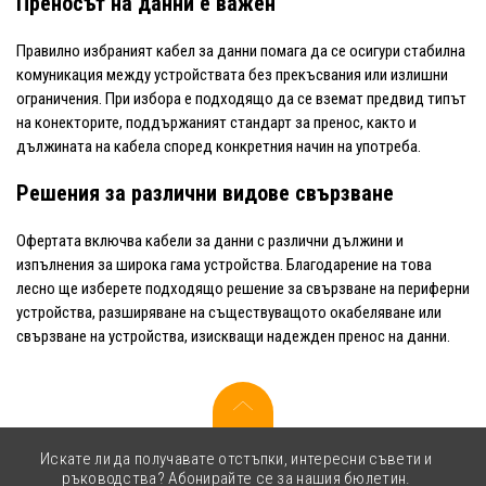
Преносът на данни е важен
Правилно избраният кабел за данни помага да се осигури стабилна
комуникация между устройствата без прекъсвания или излишни
ограничения. При избора е подходящо да се вземат предвид типът
на конекторите, поддържаният стандарт за пренос, както и
дължината на кабела според конкретния начин на употреба.
Решения за различни видове свързване
Офертата включва кабели за данни с различни дължини и
изпълнения за широка гама устройства. Благодарение на това
лесно ще изберете подходящо решение за свързване на периферни
устройства, разширяване на съществуващото окабеляване или
свързване на устройства, изискващи надежден пренос на данни.
Искате ли да получавате отстъпки, интересни съвети и
ръководства? Абонирайте се за нашия бюлетин.