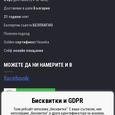
Доставяме в цяла
България
21 години
опит
Експертни съвети
БЕЗПЛАТНО
Полезен подход
Golden
сертификат
Heureka
Сейф
онлайн плащания
МОЖЕТЕ ДА НИ НАМЕРИТЕ И В
Бисквитки и GDPR
Производителят на касети е сертифициран
ISO 9001. ISO 14001 и STMC.
Този уебсайт използва „бисквитки“. С ваше съгласие, ние
използваме „бисквитки“ и други идентификатори за анализи,