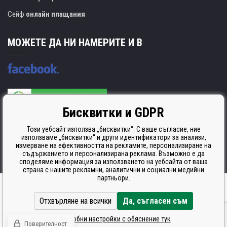
Сейф
онлайн плащания
МОЖЕТЕ ДА НИ НАМЕРИТЕ И В
Бисквитки и GDPR
Производителят на касети е сертифициран
ISO 9001. ISO 14001 и STMC.
Този уебсайт използва „бисквитки“. С ваше съгласие, ние
използваме „бисквитки“ и други идентификатори за анализи,
измерване на ефективността на рекламите, персонализиране на
съдържанието и персонализирана реклама. Възможно е да
споделяме информация за използването на уебсайта от ваша
страна с нашите рекламни, аналитични и социални медийни
партньори.
Ecommerce solutions
BINARGON.cz
Отхвърляне на всички
Да, съгласен съм
Подробни настройки с обяснение тук
Поверителност