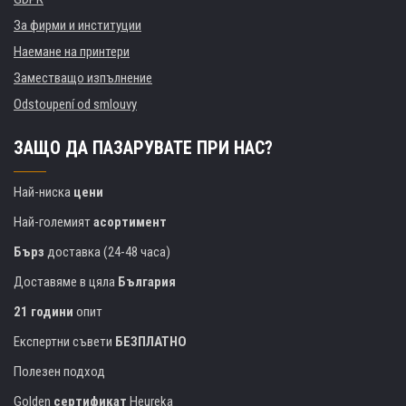
За фирми и институции
Наемане на принтери
Заместващо изпълнение
Odstoupení od smlouvy
ЗАЩО ДА ПАЗАРУВАТЕ ПРИ НАС?
Най-ниска
цени
Най-големият
асортимент
Бърз
доставка (24-48 часа)
Доставяме в цяла
България
21 години
опит
Експертни съвети
БЕЗПЛАТНО
Полезен подход
Golden
сертификат
Heureka