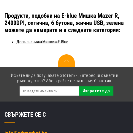
Продукти, подобни на E-blue Мишка Mazer R,
2400DPI, оптична, 6 бутона, жична USB, зелена
можете да намерите и в следните категории:
Допълнения
Мишки
E-Blue
Искате ли да получавате отстъпки, интересни съвети и
ръководства? Абонирайте се за нашия бюлетин.
Изпратете до
СВЪРЖЕТЕ СЕ С