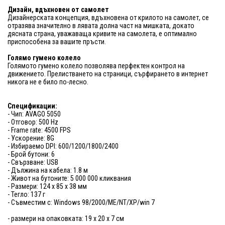
Дизайн, вдъхновен от самолет
Дизайнерската концепция, вдъхновена от крилото на самолет, се
отразява значително в лявата долна част на мишката, докато
дясната страна, уважаваща кривите на самолета, е оптимално
приспособена за вашите пръсти.
Голямо гумено колело
Голямото гумено колело позволява перфектен контрол на
движението. Прелистването на страници, сърфирането в интернет
никога не е било по-лесно.
Спецификации:
- Чип: AVAGO 5050
- Отговор: 500 Hz
- Frame rate: 4500 FPS
- Ускорение: 8G
- Избираемо DPI: 600/1200/1800/2400
- Брой бутони: 6
- Свързване: USB
- Дължина на кабела: 1.8 м
- Живот на бутоните: 5 000 000 кликвания
- Размери: 124 x 85 x 38 мм
- Тегло: 137 г
- Съвместим с: Windows 98/2000/ME/NT/XP/win 7
- размери на опаковката: 19 x 20 x 7 см