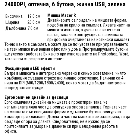
2400DPI, оптична, 6 бутона, жична USB, зелена
Мишка Mazer R
Височина
19.0 см
Дизайнерите са придали на мишката форма,
Ширина
20.0 см
подобна на крило на самолет. Лявата част на
Дълбочина
7.0 см
мишката изпъква, а дясната е изтеглена
навън, така че конструкцията на мишката
придобива очертанията на истински самолет.
Точно както в самолет, можете да се почувствате при управлението
на тази мишка във вашия офис или у дома. Програмируемите бутони
ще улеснят работата Ви както при използването на Photoshop, Word,
така и при сърфиране в интернет.
Фасциниращи LED ефекти
Вътре в мишката е интегрирано червено и синьо осветление, чиято
комбинация създава страхотно лилаво осветление. Налични са 4
нива на DPI (600/1200/1800/2400), които могат да бъдат настроени
според вашите нужди.
Ергономичен дизайн за десняци
Ергономичният дизайн на мишката е проектиран така, че
изпъкналата лява част да осигурява опора за палеца. Горната част
на мишката със специална форма и удължени бутони осигурява
комфорт при кликване. Долната част на мишката се разширява, за да
създаде опора за дланта. Следователно, не е нужно да се
притеснявате за умора на дланите си при целодневна работа в
офиса.