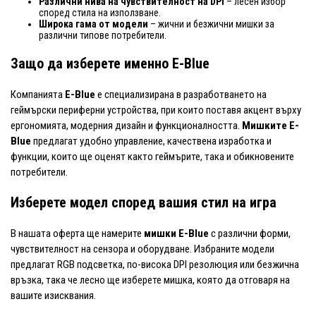
Различни нива на чувствителност на DPI
– лесен избор
според стила на използване.
Широка гама от модели
– жични и безжични мишки за
различни типове потребители.
Защо да изберете именно E-Blue
Компанията
E-Blue
е специализирана в разработването на
геймърски периферни устройства, при които поставя акцент върху
ергономията, модерния дизайн и функционалността.
Мишките E-
Blue
предлагат удобно управление, качествена изработка и
функции, които ще оценят както геймърите, така и обикновените
потребители.
Изберете модел според вашия стил на игра
В нашата оферта ще намерите
мишки E-Blue
с различни форми,
чувствителност на сензора и оборудване. Избраните модели
предлагат RGB подсветка, по-висока DPI резолюция или безжична
връзка, така че лесно ще изберете мишка, която да отговаря на
вашите изисквания.