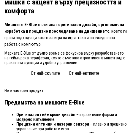
мишки с акцент върху прецизността и
комфорта
Мишките E-Blue
съчетават
оригинален дизайн, ергономична
изработка и прецизно проследяване на движението
, което ги
прави подходящи както за игра на игри, така и за ежедневна
работа с компютър.
Марката E-Blue от дълго време се фокусира върху разработването
на геймърска периферия, която съчетава атрактивен външен вид с
практични функции и удобно управление.
От най-скъпите
От най-евтините
Не е намерен продукт
Предимства на мишките E-Blue
Оригинален геймърски дизайн
– изразителни форми и
модерно изпълнение.
Прецизни оптични и лазерни сензори
– плавно и прецизно
управление при работа и игра.