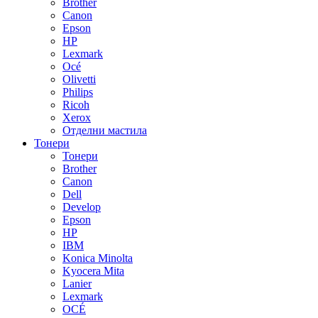
Brother
Canon
Epson
HP
Lexmark
Océ
Olivetti
Philips
Ricoh
Xerox
Отделни мастила
Тонери
Тонери
Brother
Canon
Dell
Develop
Epson
HP
IBM
Konica Minolta
Kyocera Mita
Lanier
Lexmark
OCÉ