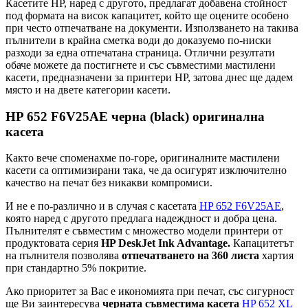
Касетите HP, наред с другото, предлагат добавена стойност
под формата на висок капацитет, който ще оцените особено
при често отпечатване на документи. Използването на такива
пълнители в крайна сметка води до доказуемо по-ниски
разходи за една отпечатана страница. Отлични резултати
обаче можете да постигнете и със съвместими мастилени
касети, предназначени за принтери HP, затова днес ще дадем
място и на двете категории касети.
HP 652 F6V25AE черна (black) оригинална
касета
Както вече споменахме по-горе, оригиналните мастилени
касети са оптимизирани така, че да осигурят изключително
качество на печат без никакви компромиси.
И не е по-различно и в случая с касетата
HP 652 F6V25AE
,
която наред с другото предлага надеждност и добра цена.
Пълнителят е съвместим с множество модели принтери от
продуктовата серия
HP DeskJet Ink Advantage.
Капацитетът
на пълнителя позволява
отпечатването на 360 листа
хартия
при стандартно 5% покритие.
Ако приоритет за Вас е икономията при печат, със сигурност
ще Ви заинтересува
черната съвместима касета
HP 652 XL