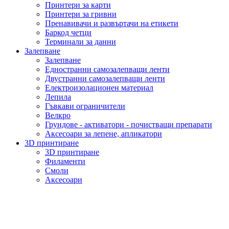
Принтери за карти
Принтери за гривни
Пренавивачи и развъртачи на етикети
Баркод четци
Терминали за данни
Залепване
Залепване
Едностранни самозалепващи ленти
Двустранни самозалепващи ленти
Електроизолационен материал
Лепила
Гъвкави ограничители
Велкро
Грундове - активатори - почистващи препарати
Аксесоари за лепене, апликатори
3D принтиране
3D принтиране
Филаменти
Смоли
Аксесоари