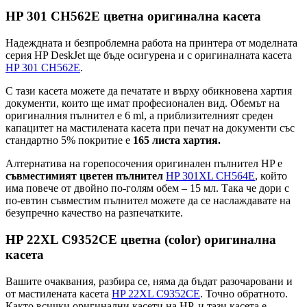
HP 301 CH562E цветна оригинална касета
Надеждната и безпроблемна работа на принтера от моделната
серия HP DeskJet ще бъде осигурена и с оригиналната касета
HP 301 CH562E
.
С тази касета можете да печатате и върху обикновена хартия
документи, които ще имат професионален вид. Обемът на
оригиналния пълнител е 6 ml, а приблизителният среден
капацитет на мастилената касета при печат на документи със
стандартно 5% покритие е
165 листа хартия.
Алтернатива на горепосочения оригинален пълнител HP е
съвместимият цветен пълнител
HP 301XL CH564E
, който
има повече от двойно по-голям обем – 15 мл. Така че дори с
по-евтин съвместим пълнител можете да се наслаждавате на
безупречно качество на разпечатките.
HP 22XL C9352CE цветна (color) оригинална
касета
Вашите очаквания, разбира се, няма да бъдат разочаровани и
от мастилената касета
HP 22XL C9352CE
. Точно обратното.
Както всички оригинални касети на HP, и тази касета е