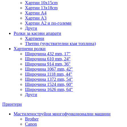
Хартии 10x15cm
Хартии 13x18cm
Хартии A4
Хартии A3
Хартии A2 и по-големи
Други
Ролки за касови апарати
Хартиени
Thermo (чувствителни към топлина)
Хартиени ролки
Широчина 432 mm, 17"
Широчина 610 mm, 24"
Широчина 914 mm, 36"
Широчина 1067 mm, 42"
Широчина 1118 mm, 44"
Широчина 1372 mm, 54"
Широчина 1524 mm, 60"
Широчина 1626 mm, 64"
Други
Принтери
Мастиленоструйни многофункционални машини
Brother
Canon