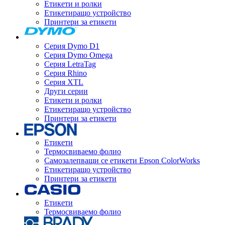
Етикети и ролки
Етикетиращо устройство
Принтери за етикети
Серия Dymo D1
Серия Dymo Omega
Серия LetraTag
Серия Rhino
Серия XTL
Други серии
Етикети и ролки
Етикетиращо устройство
Принтери за етикети
Eтикети
Термосвиваемо фолио
Самозалепващи се етикети Epson ColorWorks
Етикетиращо устройство
Принтери за етикети
Eтикети
Термосвиваемо фолио