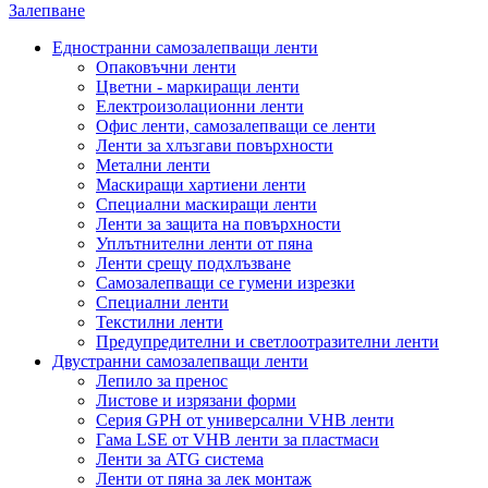
Залепване
Едностранни самозалепващи ленти
Опаковъчни ленти
Цветни - маркиращи ленти
Електроизолационни ленти
Офис ленти, самозалепващи се ленти
Ленти за хлъзгави повърхности
Метални ленти
Маскиращи хартиени ленти
Специални маскиращи ленти
Ленти за защита на повърхности
Уплътнителни ленти от пяна
Ленти срещу подхлъзване
Самозалепващи се гумени изрезки
Специални ленти
Текстилни ленти
Предупредителни и светлоотразителни ленти
Двустранни самозалепващи ленти
Лепило за пренос
Листове и изрязани форми
Серия GPH от универсални VHB ленти
Гама LSE от VHB ленти за пластмаси
Ленти за ATG система
Ленти от пяна за лек монтаж