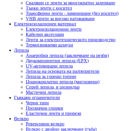
Свалящи се ленти за многократно залепване
Тънки ленти с носител
Трансферни ленти - ламиниране (без носител)
VHB ленти за високо натоварване
Електроизолационен материал
Електроизолационни ленти
Кабелни аксесоари
Ленти за електротехническото производство
Термосвиваеми шлаухи
Лепила
Анаеробни лепила (заключване на резби)
Двукомпонентни лепила (EPX)
UV-активирани лепила
Лепила на основата на разтворители
Лепила за горещо топене
Цианокрилатни лепила (мигновени)
Спрей лепила, в цилиндър
Мастични лепила
Гъвкави ограничители
Черни тапи
Прозрачни спирки
Еластични ленти и прорези
Велкро
Реверсивни велкро
Велкро с двойно заключване (гъба)