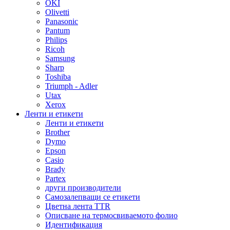
OKI
Olivetti
Panasonic
Pantum
Philips
Ricoh
Samsung
Sharp
Toshiba
Triumph - Adler
Utax
Xerox
Ленти и етикети
Ленти и етикети
Brother
Dymo
Epson
Casio
Brady
Partex
други производители
Самозалепващи се етикети
Цветна лента TTR
Описване на термосвиваемото фолио
Идентификация