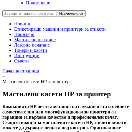
Почистване
Извлечено от
Новини
Етикетиращи машини и принтери за етикети
Принтери
Мастилено печатане
Лазерно печатане
Тонери и касети
Инструкции
Съвети
Начална страница
»
Мастилени касети HP за принтер
Мастилени касети HP за принтер
Компанията HP не оставя нищо на случайността и нейните
самостоятелни или многофункционални принтери са
гаранция за върхово качество и професионален печат.
Същото важи и за мастилените касети HP, с които винаги
можете да държите нещата под контрол. Оригиналните