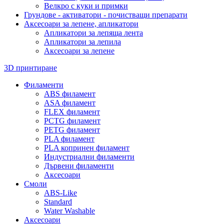
Велкро с куки и примки
Грундове - активатори - почистващи препарати
Аксесоари за лепене, апликатори
Апликатори за лепяща лента
Апликатори за лепила
Аксесоари за лепене
3D принтиране
Филаменти
ABS филамент
ASA филамент
FLEX филамент
PCTG филамент
PETG филамент
PLA филамент
PLA копринен филамент
Индустриални филаменти
Дървени филаменти
Аксесоари
Смоли
ABS-Like
Standard
Water Washable
Аксесоари