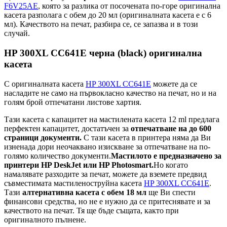
F6V25AE
, която за разлика от посочената по-горе оригинална
касета разполага с обем до 20 мл (оригиналната касета е с 6
мл). Качеството на печат, разбира се, се запазва и в този
случай.
HP 300XL CC641E черна (black) оригинална
касета
С оригиналната касета
HP 300XL CC641E
можете да се
насладите не само на първокласно качество на печат, но и на
голям брой отпечатани листове хартия.
Тази касета с капацитет на мастилената касета 12 ml предлага
перфектен капацитет, достатъчен за
отпечатване на до 600
страници документи.
С тази касета в принтера няма да Ви
изненада дори неочаквано изискване за отпечатване на по-
голямо количество документи.
Мастилото е предназначено за
принтери HP DeskJet или HP Photosmart.
Но когато
намалявате разходите за печат, можете да вземете предвид
съвместимата мастиленоструйна касета
HP 300XL CC641E
.
Тази
алтернативна касета с обем 18 мл
ще Ви спести
финансови средства, но не е нужно да се притеснявате и за
качеството на печат. Тя ще бъде същата, както при
оригиналното пълнене.