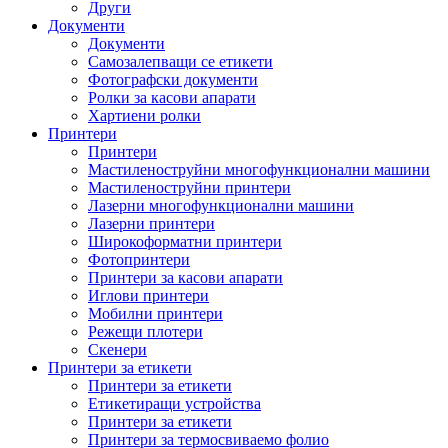
Други
Документи
Документи
Самозалепващи се етикети
Фотографски документи
Ролки за касови апарати
Хартиени ролки
Принтери
Принтери
Мастиленоструйни многофункционални машини
Мастиленоструйни принтери
Лазерни многофункционални машини
Лазерни принтери
Широкоформатни принтери
Фотопринтери
Принтери за касови апарати
Иглови принтери
Мобилни принтери
Режещи плотери
Скенери
Принтери за етикети
Принтери за етикети
Етикетиращи устройства
Принтери за етикети
Принтери за термосвиваемо фолио