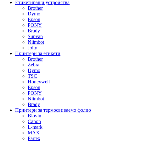
Етикетиращи устройства
Brother
Dymo
Epson
PONY
Brady
Supvan
Niimbot
Jolly
Принтери за етикети
Brother
Zebra
Dymo
TSC
Honeywell
Epson
PONY
Niimbot
Brady
Принтери за термосвиваемо фолио
Biovin
Canon
L-mark
MAX
Partex