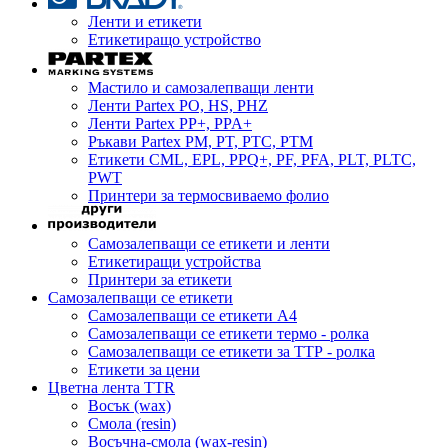
Ленти и етикети
Етикетиращо устройство
Мастило и самозалепващи ленти
Ленти Partex PO, HS, PHZ
Ленти Partex PP+, PPA+
Ръкави Partex PM, PT, PTC, PTM
Етикети CML, EPL, PPQ+, PF, PFA, PLT, PLTC,
PWT
Принтери за термосвиваемо фолио
Самозалепващи се етикети и ленти
Етикетиращи устройства
Принтери за етикети
Самозалепващи се етикети
Самозалепващи се етикети A4
Самозалепващи се етикети термо - ролка
Самозалепващи се етикети за ТТР - ролка
Етикети за цени
Цветна лента TTR
Восък (wax)
Смола (resin)
Восъчна-смола (wax-resin)