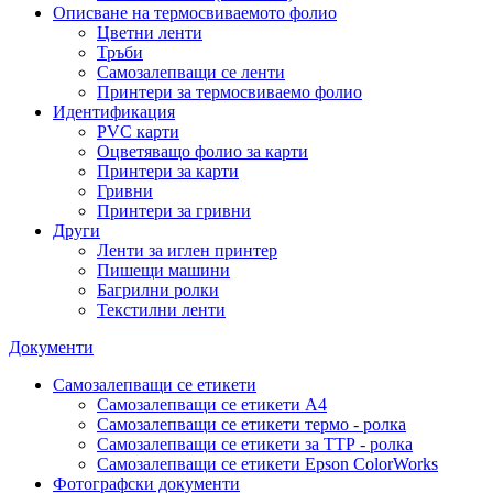
Описване на термосвиваемото фолио
Цветни ленти
Тръби
Самозалепващи се ленти
Принтери за термосвиваемо фолио
Идентификация
PVC карти
Оцветяващо фолио за карти
Принтери за карти
Гривни
Принтери за гривни
Други
Ленти за иглен принтер
Пишещи машини
Багрилни ролки
Текстилни ленти
Документи
Самозалепващи се етикети
Самозалепващи се етикети A4
Самозалепващи се етикети термо - ролка
Самозалепващи се етикети за ТТР - ролка
Самозалепващи се етикети Epson ColorWorks
Фотографски документи