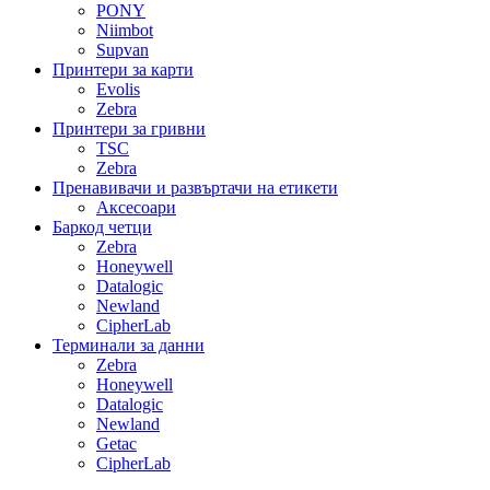
PONY
Niimbot
Supvan
Принтери за карти
Evolis
Zebra
Принтери за гривни
TSC
Zebra
Пренавивачи и развъртачи на етикети
Аксесоари
Баркод четци
Zebra
Honeywell
Datalogic
Newland
CipherLab
Терминали за данни
Zebra
Honeywell
Datalogic
Newland
Getac
CipherLab