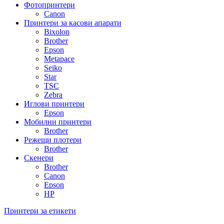
Фотопринтери
Canon
Принтери за касови апарати
Bixolon
Brother
Epson
Metapace
Seiko
Star
TSC
Zebra
Иглови принтери
Epson
Мобилни принтери
Brother
Режещи плотери
Brother
Скенери
Brother
Canon
Epson
HP
Принтери за етикети