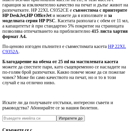
гаранция за изключително качество на печат и дълъг живот на
разпечатките. HP 22XL C9352CE е
съвместима с принтерите
HP DeskJet,
HP OfficeJet
и можете да я използвате и
за
моделната серия HP PSC
. Касетата разполага с обем от 11 мл,
а капацитетът ѝ при стандартно 5% покритие на страницата
позволява отпечатването на приблизително
415 листа хартия
формат A4.
По-ценово изгоден пълнител е съвместимата касета
HP 22XL
C9352A
.
Благодарение на обема от 25 ml на мастилената касета
можете да спестите пари, като същевременно се насладите на
по-голям брой разпечатки. Какво повече може да си пожелае
човек? Може би само качеството на печат, но и то в този
случай е на отлично ниво.
Искате ли да получавате отстъпки, интересни съвети и
ръководства? Абонирайте се за нашия бюлетин.
Изпратете до
Свържете се с