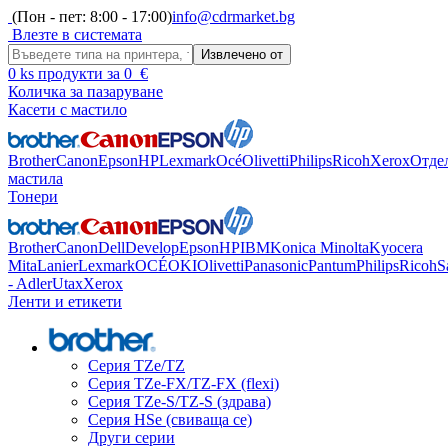
(Пон - пет: 8:00 - 17:00)
info@cdrmarket.bg
Влезте в системата
Извлечено от
0
ks
продукти за
0
€
Количка за пазаруване
Касети с мастило
Brother
Canon
Epson
HP
Lexmark
Océ
Olivetti
Philips
Ricoh
Xerox
Отде
мастила
Тонери
Brother
Canon
Dell
Develop
Epson
HP
IBM
Konica Minolta
Kyocera
Mita
Lanier
Lexmark
OCÉ
OKI
Olivetti
Panasonic
Pantum
Philips
Ricoh
S
- Adler
Utax
Xerox
Ленти и етикети
Серия TZe/TZ
Серия TZe-FX/TZ-FX (flexi)
Серия TZe-S/TZ-S (здрава)
Серия HSe (свиваща се)
Други серии