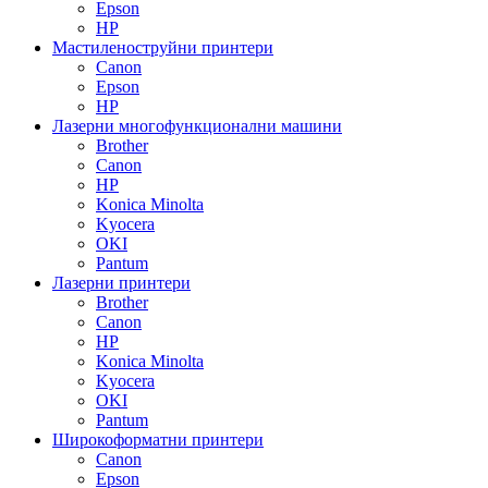
Epson
HP
Мастиленоструйни принтери
Canon
Epson
HP
Лазерни многофункционални машини
Brother
Canon
HP
Konica Minolta
Kyocera
OKI
Pantum
Лазерни принтери
Brother
Canon
HP
Konica Minolta
Kyocera
OKI
Pantum
Широкоформатни принтери
Canon
Epson