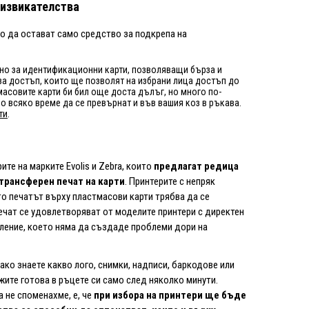
дизвикателства
но да остават само средство за подкрепа на
лно за идентификационни карти, позволяващи бърза и
 за достъп, които ще позволят на избрани лица достъп до
совите карти би бил още доста дълъг, но много по-
о всяко време да се превърнат и във вашия коз в ръкава.
ти
.
те на марките Evolis и Zebra, които
предлагат редица
трансферен печат на карти
. Принтерите с непряк
то печатът върху пластмасови карти трябва да се
чат се удовлетворяват от моделите принтери с директен
авление, което няма да създаде проблеми дори на
ако знаете какво лого, снимки, надписи, баркодове или
жите готова в ръцете си само след няколко минути.
а не споменахме, е, че
при избора на принтери ще бъде