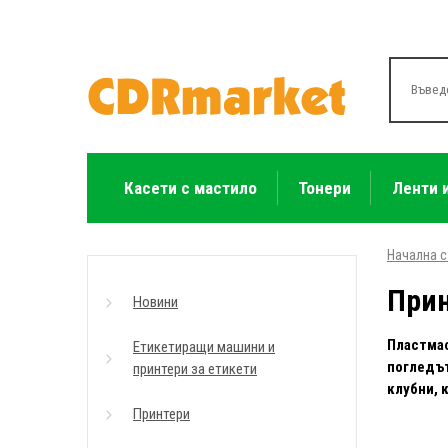
Касети с мастило
Тонери
Ленти 
Начална 
Прин
Новини
Пластмас
Етикетиращи машини и
погледът
принтери за етикети
клубни, 
Принтери