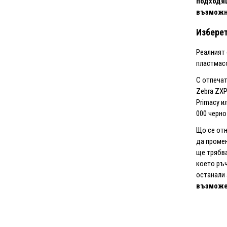
подходящ
възможно
Изберет
Реалният 
пластмасо
С отпечат
Zebra ZXP
Primacy и
000 черно
Що се отн
да промен
ще трябва
което ръч
останали 
възможе