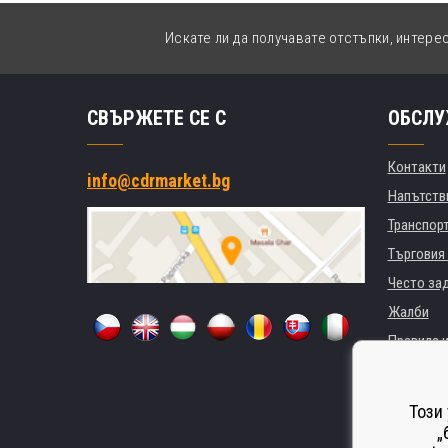
Искате ли да получавате отстъпки, интере
СВЪРЖЕТЕ СЕ С
ОБСЛУ
Контакти
info@cdrmarket.bg
Напътстви
Транспор
Търговия 
Често за
Жалби
Правила и
GDPR
За фирми 
Този
Наемане 
„