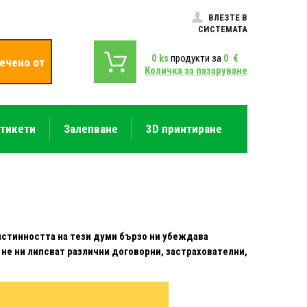
ВЛЕЗТЕ В
СИСТЕМАТА
0
ks
продукти за
0
€
ечено от
Количка за пазаруване
етикети
Залепване
3D принтиране
истинността на тези думи бързо ни убеждава
 не ни липсват различни договорни, застрахователни,