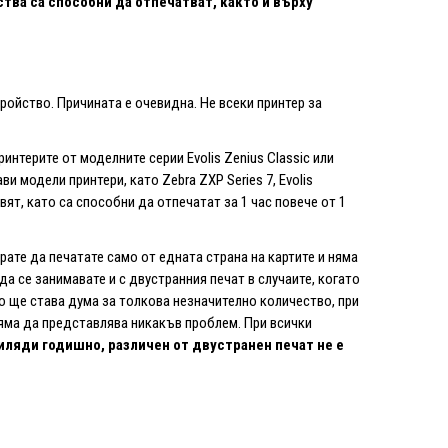
тва са способни да отпечатват, както и върху
ройство. Причината е очевидна. Не всеки принтер за
интерите от моделните серии Evolis Zenius Classic или
ви модели принтери, като Zebra ZXP Series 7, Evolis
свят, като са способни да отпечатат за 1 час повече от 1
ирате да печатате само от едната страна на картите и няма
а се занимавате и с двустранния печат в случаите, когато
о ще става дума за толкова незначително количество, при
няма да представлява никакъв проблем. При всички
хиляди годишно, различен от двустранен печат не е