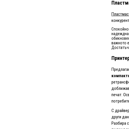
Пластма
Пластмас
конкурен
Спокойно 
надеждна 
обикновен
важното е
Достатъч
Принтер
Предлаган
компактн
ретрансфе
доближава
печат. Ос
потребите
С драйвер
други дан
Разбира с