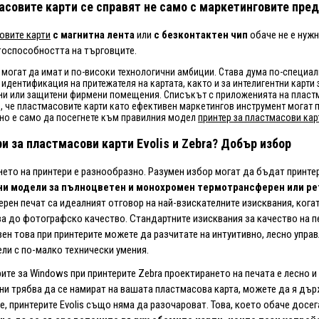
совите карти се справят не само с маркетинговите пре
овите карти
с магнитна лента
или
с безконтактен чип
обаче не е нуж
тоспособността на търговците.
могат да имат и по-високи технологични амбиции. Става дума по-специа
идентификация на притежателя на картата, както и за интелигентни карти
и или защитени фирмени помещения. Списъкът с приложенията на пластма
, че пластмасовите карти като ефективен маркетингов инструмент могат п
но е само да посегнете към правилния модел
принтер за пластмасови кар
и за пластмасови карти Evolis и Zebra? Добър избор
ето на принтери е разнообразно. Разумен избор могат да бъдат принтери
и модели за пълноцветен и монохромен термотрансферен или ре
рен печат са идеалният отговор на най-взискателните изисквания, кога
 до фотографско качество. Стандартните изисквания за качество на пе
вен това при принтерите можете да разчитате на интуитивно, лесно упр
ли с по-малко технически умения.
ите за Windows при принтерите Zebra проектирането на печата е лесно и 
ни трябва да се намират на вашата пластмасова карта, можете да я дър
е, принтерите Evolis също няма да разочароват. Това, което обаче досег