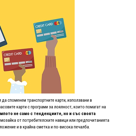
 да споменем транспортните карти, използвани в
асовите карти с програми за лоялност, които помагат на
пото не само с тенденциите, но и със своята
 мозайка от потребителските навици или предпочитанията
ложение и в крайна сметка и по-висока печалба.