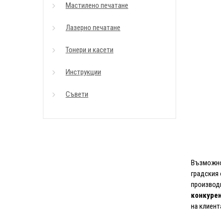
Мастилено печатане
Лазерно печатане
Тонери и касети
Инструкции
Съвети
Възможнос
градския 
производи
конкуре
на клиент