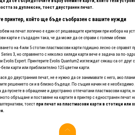
о да се съсредоточите върху обемите карти, които тези устройс
стта за дуплексен, тоест двустранен печат.
е принтер, който ще бъде съобразен с вашите нужди
обем на печат логично е един от решаващите критерии при избора на уст
ви карти е създаден така, че да може да се справи с големи обеми.
ването на 4 или 5 стотин пластмасови карти годишно лесно се справят пр
 Series 3, но справянето с няколко хиляди карти вече е задача за по-здра
ли Evolis Expert. Принтерите Evolis Quantum2 изглеждат сякаш са от друг 
-бели карти или приблизително 125 цветни карти.
ася до двустранния печат, не е нужно да се занимавате с него, ако план
ите решението си и в близко бъдеще. По същия начин не е необходимо д
 да пуснете в обращение и двустранно отпечатани пластмасови карти, н
ното обръщане и поставяне на картите в принтер с едностранен печат 
алтернативи, тоест
при печат на пластмасови карти в стотици или 
н.