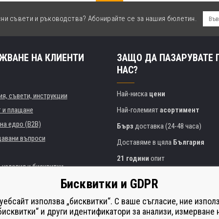
сни съвети и ръководства? Абонирайте се за нашия бюлетин.
ЖВАНЕ НА КЛИЕНТИ
ЗАЩО ДА ПАЗАРУВАТЕ 
НАС?
Най-ниска
цени
я, съвети, инструкции
т и плащане
Най-големият
асортимент
на едро (B2B)
Бърз
доставка (24-48 часа)
давани въпроси
Доставяме в цяла
България
21 години
опит
 условия и бисквитки
Експертни съвети
БЕЗПЛАТНО
Бисквитки и GDPR
Полезен подход
и институции
 уебсайт използва „бисквитки“. С ваше съгласие, ние изпол
Golden
сертификат
Heureka
на принтери
бисквитки“ и други идентификатори за анализи, измерване 