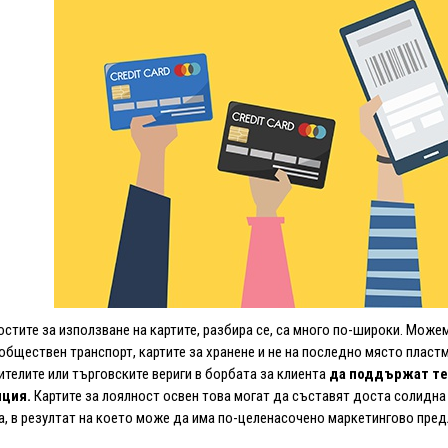
тите за използване на картите, разбира се, са много по-широки. Можем
обществен транспорт, картите за хранене и не на последно място пластм
телите или търговските вериги в борбата за клиента
да поддържат тем
нция.
Картите за лоялност освен това могат да съставят доста солидна
а, в резултат на което може да има по-целенасочено маркетингово пред