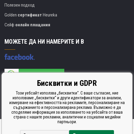
Полезен подход
Golden
сертификат
Heureka
Сейф
онлайн плащания
МОЖЕТЕ ДА НИ НАМЕРИТЕ И В
Бисквитки и GDPR
Производителят на касети е сертифициран
ISO 9001. ISO 14001 и STMC.
Този уебсайт използва „бисквитки“. С ваше съгласие, ние
използваме „бисквитки“ и други идентификатори за анализи,
измерване на ефективността на рекламите, персонализиране на
съдържанието и персонализирана реклама. Възможно е да
споделяме информация за използването на уебсайта от ваша
страна с нашите рекламни, аналитични и социални медийни
партньори.
Ecommerce solutions
BINARGON.cz