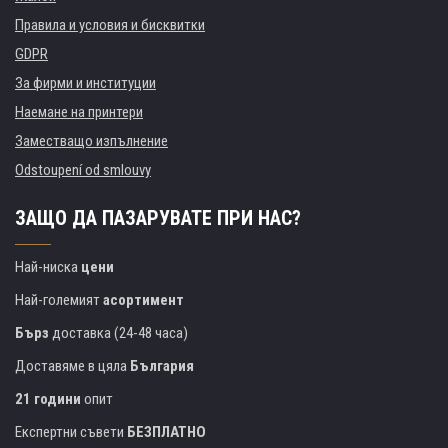
Правила и условия и бисквитки
GDPR
За фирми и институции
Наемане на принтери
Заместващо изпълнение
Odstoupení od smlouvy
ЗАЩО ДА ПАЗАРУВАТЕ ПРИ НАС?
Най-ниска
цени
Най-големият
асортимент
Бърз
доставка (24-48 часа)
Доставяме в цяла
България
21 години
опит
Експертни съвети
БЕЗПЛАТНО