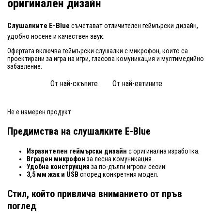
оригинален дизайн
Слушалките E-Blue
съчетават отличителен геймърски дизайн,
удобно носене и качествен звук.
Офертата включва геймърски слушалки с микрофон, които са
проектирани за игра на игри, гласова комуникация и мултимедийно
забавление.
От най-скъпите
От най-евтините
Не е намерен продукт
Предимства на слушалките E-Blue
Изразителен геймърски дизайн
с оригинална изработка.
Вграден микрофон
за лесна комуникация.
Удобна конструкция
за по-дълги игрови сесии.
3,5 мм жак и USB
според конкретния модел.
Стил, който привлича вниманието от пръв
поглед