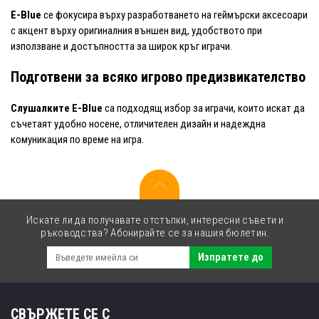
E-Blue
се фокусира върху разработването на геймърски аксесоари
с акцент върху оригиналния външен вид, удобството при
използване и достъпността за широк кръг играчи.
Подготвени за всяко игрово предизвикателство
Слушалките E-Blue
са подходящ избор за играчи, които искат да
съчетаят удобно носене, отличителен дизайн и надеждна
комуникация по време на игра.
Искате ли да получавате отстъпки, интересни съвети и
ръководства? Абонирайте се за нашия бюлетин.
Изпратете до
СВЪРЖЕТЕ СЕ С