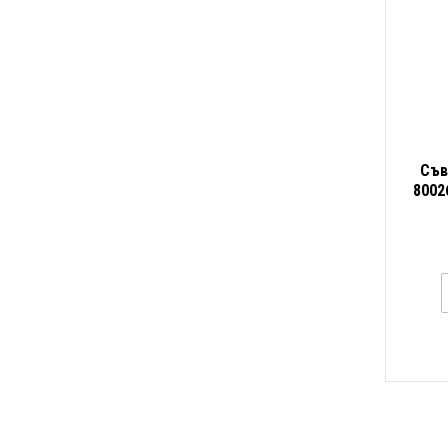
Съв
8002
mm, 