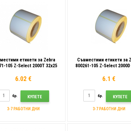
местими етикети за Zebra
Съвместими етикети за 
71-105 Z-Select 2000T 32x25
800261-105 Z-Select 2000D
2580бр, хартия за TTR, роля
mm, 2580компютри термо,
6.02 €
6.1 €
бр.
бр.
КУПЕТЕ
КУПЕТЕ
3-7 РАБОТНИ ДНИ
3-7 РАБОТНИ ДНИ