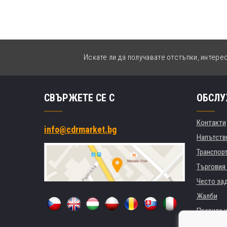
Искате ли да получавате отстъпки, интере
СВЪРЖЕТЕ СЕ С
ОБСЛУ
Контакти
info@cdrmarket.bg
Напътстви
Транспор
Търговия 
Често за
Жалби
Правила и
GDPR