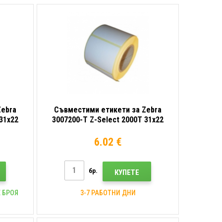
Zebra
Съвместими етикети за Zebra
31x22
3007200-T Z-Select 2000T 31x22
 роля
mm, 2890бр, хартия за TTR, роля
6.02 €
бр.
КУПЕТЕ
 БРОЯ
3-7 РАБОТНИ ДНИ