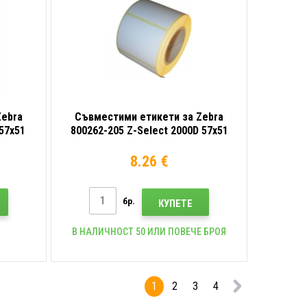
Zebra
Съвместими етикети за Zebra
57x51
800262-205 Z-Select 2000D 57x51
, роля
mm, 1370компютри термо, роля
8.26 €
бр.
КУПЕТЕ
В НАЛИЧНОСТ 50 ИЛИ ПОВЕЧЕ БРОЯ
1
2
3
4