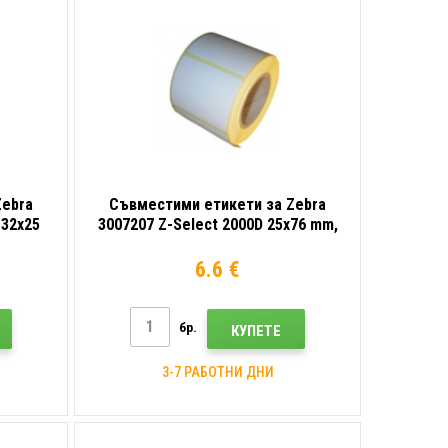
Zebra
Съвместими етикети за Zebra
 32x25
3007207 Z-Select 2000D 25x76 mm,
 роля
930бр, термо, роля
6.6 €
бр.
КУПЕТЕ
3-7 РАБОТНИ ДНИ