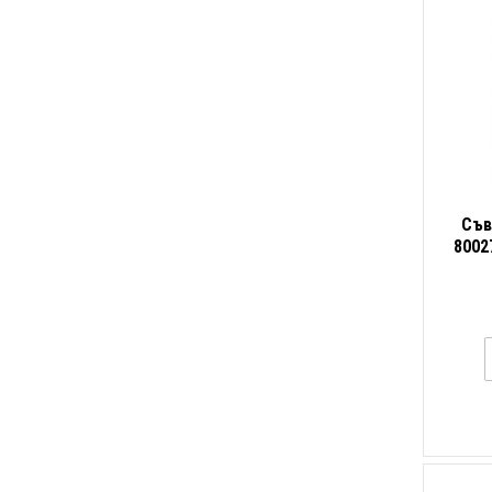
Съв
8002
mm, 