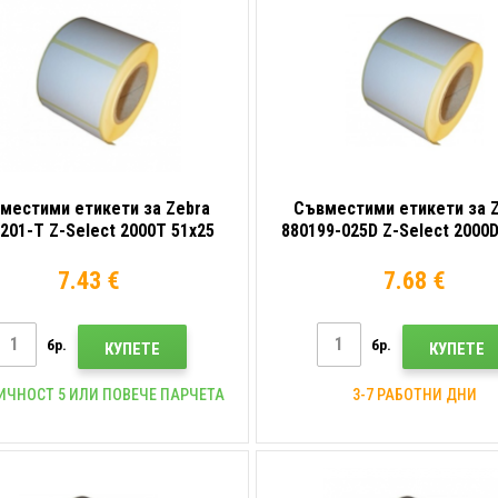
местими етикети за Zebra
Съвместими етикети за 
201-T Z-Select 2000T 51x25
880199-025D Z-Select 2000D
2580бр, хартия за TTR, роля
mm, 2580компютри термо,
7.43 €
7.68 €
бр.
бр.
КУПЕТЕ
КУПЕТЕ
ИЧНОСТ 5 ИЛИ ПОВЕЧЕ ПАРЧЕТА
3-7 РАБОТНИ ДНИ