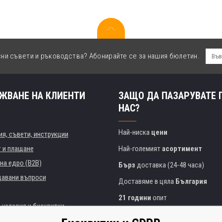
сни съвети и ръководства? Абонирайте се за нашия бюлетин.
ЖВАНЕ НА КЛИЕНТИ
ЗАЩО ДА ПАЗАРУВАТЕ 
НАС?
Най-ниска
цени
я, съвети, инструкции
т и плащане
Най-големият
асортимент
на едро (B2B)
Бърз
доставка (24-48 часа)
давани въпроси
Доставяме в цяла
България
21 години
опит
 условия и бисквитки
Експертни съвети
БЕЗПЛАТНО