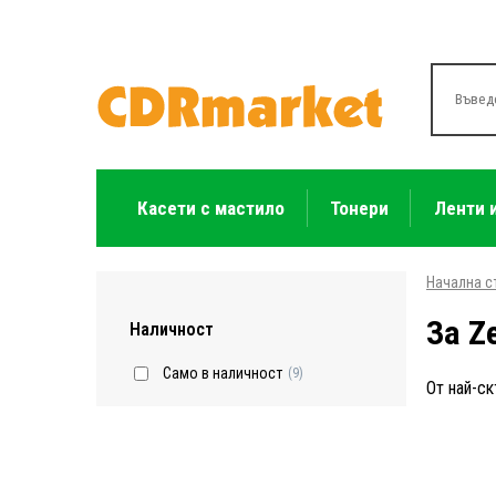
Касети с мастило
Тонери
Ленти 
Начална с
За Z
Наличност
Само в наличност
(9)
От най-ск