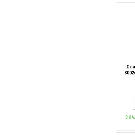
Съв
8002
mm, 
В НА