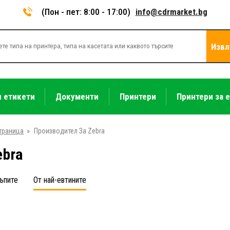
(Пон - пет: 8:00 - 17:00)
info@cdrmarket.bg
Извл
и етикети
Документи
Принтери
Принтери за 
траница
»
Производител За Zebra
ebra
ъпите
От най-евтините