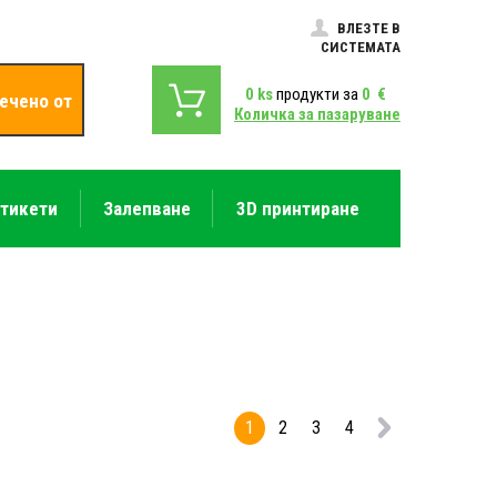
ВЛЕЗТЕ В
СИСТЕМАТА
0
ks
продукти за
0
€
ечено от
Количка за пазаруване
етикети
Залепване
3D принтиране
1
2
3
4