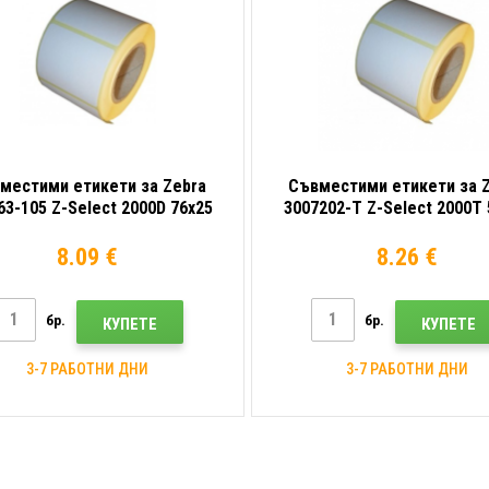
местими етикети за Zebra
Съвместими етикети за 
63-105 Z-Select 2000D 76x25
3007202-T Z-Select 2000T 
2580компютри термо, роля
mm, 1370бр, хартия за TTR
8.09 €
8.26 €
бр.
бр.
КУПЕТЕ
КУПЕТЕ
3-7 РАБОТНИ ДНИ
3-7 РАБОТНИ ДНИ