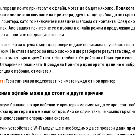
е, поради които
принтерът
е офлайн, могат да бъдат няколко
.
Понякога
зключване и включване на принтера,
друг път ще трябва да потърси
 принтера, като го изключите и извадите щепсела от контакта. След око
пак. Ако вашият принтер не се е върнал в онлайн режим и продължава д
вен да опитате следващите стъпки.
а стъпка си струва също да проверите дали по някаква случайност наст
жим. Не става въпрос за нищо сложно и ще разберете резултата след 
на компютъра върху Старт > Настройки > Устройства > Принтери и скене
 Отваряне на опашката.
В раздела Принтер проверете дали не е изб
опция е избрана, отменете я.
ет:
Тези сигнали ви подсказват, че имате нужда от нов принтер
има офлайн може да стоят и други причини
вучи банално, но при кабелните принтери има смисъл да се проверят ка
 към принтера и към компютъра.
Ако се случи така, че компютърът н
в използваната операционна система.
чни устройства с Wi‑Fi модул ще е необходимо да се провери
дали при
 или компютъра
. Във вграденото меню на принтера обикновено винаги 