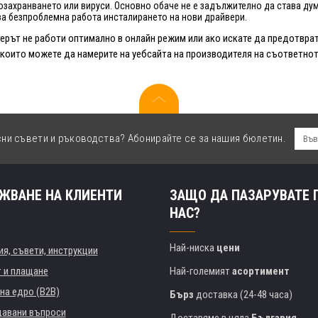
озахранването или вируси. Основно обаче не е задължително да става ду
за безпроблемна работа инсталирането на нови драйвери.
ерът не работи оптимално в онлайн режим или ако искате да предотврат
 които можете да намерите на уебсайта на производителя на съответното
сни съвети и ръководства? Абонирайте се за нашия бюлетин.
ЖВАНЕ НА КЛИЕНТИ
ЗАЩО ДА ПАЗАРУВАТЕ 
НАС?
Най-ниска
цени
я, съвети, инструкции
т и плащане
Най-големият
асортимент
на едро (B2B)
Бърз
доставка (24-48 часа)
давани въпроси
Доставяме в цяла
България