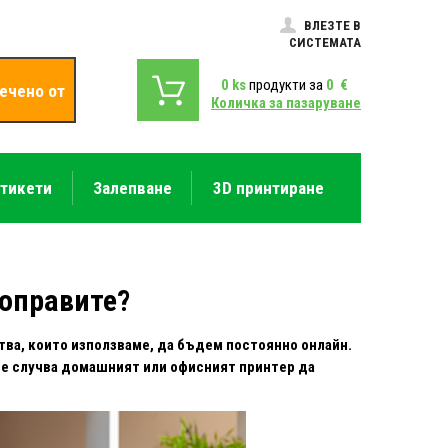
ВЛЕЗТЕ В
СИСТЕМАТА
0
ks
продукти за
0
€
ечено от
Количка за пазаруване
етикети
Залепване
3D принтиране
поправите?
тва, които използваме, да бъдем постоянно онлайн.
 се случва домашният или офисният принтер да