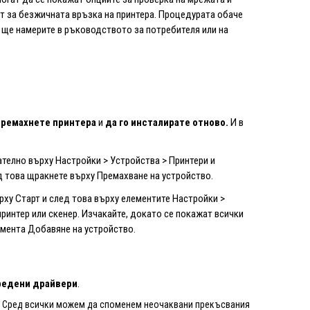
ст за безжичната връзка на принтера. Процедурата обаче
о ще намерите в ръководството за потребителя или на
премахнете принтера
и
да го инсталирате отново.
И в
ателно върху Настройки > Устройства > Принтери и
ед това щракнете върху Премахване на устройство.
ху Старт и след това върху елементите Настройки >
ринтер или скенер. Изчакайте, докато се покажат всички
емента Добавяне на устройство.
редени драйвери
.
и. Сред всички можем да споменем неочаквани прекъсвания