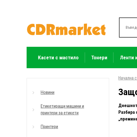
Касети с мастило
Тонери
Ленти 
Начална 
Защо
Новини
Днешното
Етикетиращи машини и
Разбира 
принтери за етикети
„премине
Принтери