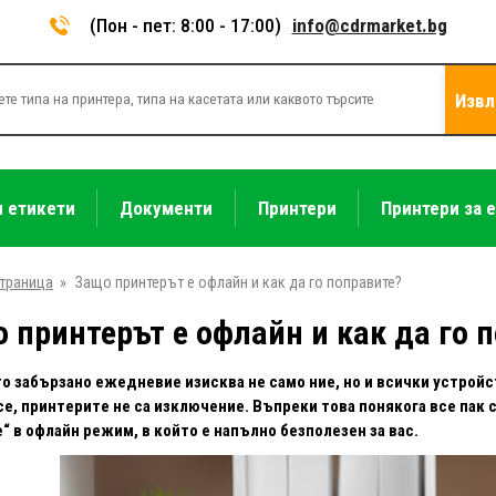
(Пон - пет: 8:00 - 17:00)
info@cdrmarket.bg
Извл
и етикети
Документи
Принтери
Принтери за 
страница
»
Защо принтерът е офлайн и как да го поправите?
 принтерът е офлайн и как да го 
 забързано ежедневие изисква не само ние, но и всички устройс
се, принтерите не са изключение. Въпреки това понякога все пак
“ в офлайн режим, в който е напълно безполезен за вас.