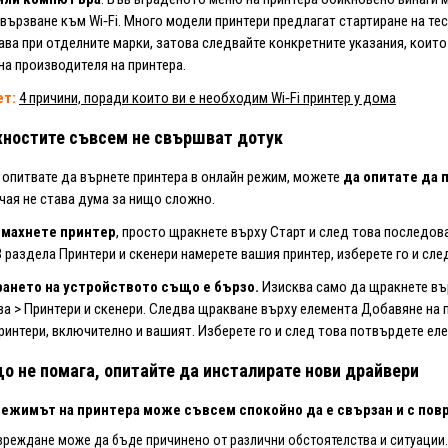
вързване към Wi‑Fi. Много модели принтери предлагат стартиране на те
ава при отделните марки, затова следвайте конкретните указания, коит
на производителя на принтера.
ет:
4 причини, поради които ви е необходим Wi‑Fi принтер у дома
ностите съвсем не свършват дотук
 опитвате да върнете принтера в онлайн режим, можете
да опитате да 
чая не става дума за нищо сложно.
емахнете принтер
, просто щракнете върху Старт и след това последов
В раздела Принтери и скенери намерете вашия принтер, изберете го и сл
ането на устройството също е бързо.
Изисква само да щракнете вър
а > Принтери и скенери. Следва щракване върху елемента Добавяне на п
ринтери, включително и вашият. Изберете го и след това потвърдете ел
о не помага, опитайте да инсталирате нови драйвери
ежимът на принтера може съвсем спокойно да е свързан и с пов
вреждане може да бъде причинено от различни обстоятелства и ситуаци