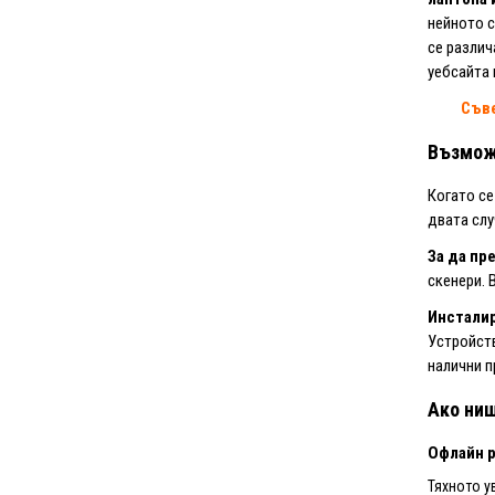
нейното с
се различ
уебсайта 
Съв
Възмож
Когато се
двата слу
За да пр
скенери. 
Инсталир
Устройств
налични п
Ако нищ
Офлайн р
Тяхното у