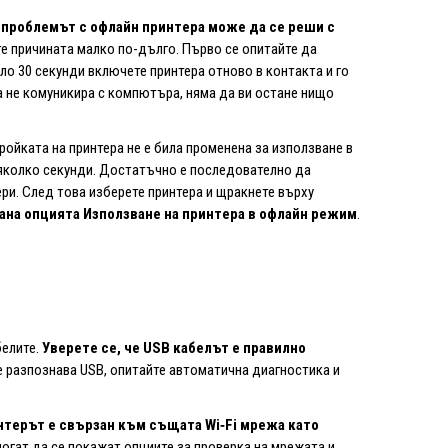
 проблемът с офлайн принтера може да се реши с
те причината малко по-дълго. Първо се опитайте да
ло 30 секунди включете принтера отново в контакта и го
а не комуникира с компютъра, няма да ви остане нищо
ройката на принтера не е била променена за използване в
няколко секунди. Достатъчно е последователно да
ри. След това изберете принтера и щракнете върху
рана опцията Използване на принтера в офлайн режим
.
белите.
Уверете се, че USB кабелът е правилно
е разпознава USB, опитайте автоматична диагностика и
нтерът е свързан към същата Wi‑Fi мрежа като
могат да се покажат опциите за проверка на мрежата и