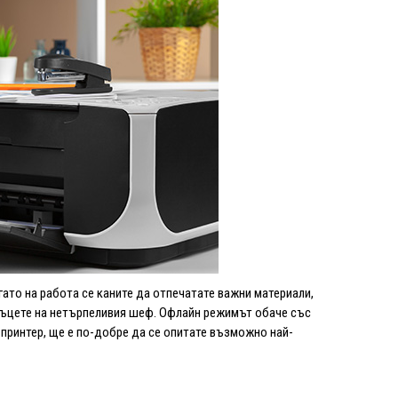
гато на работа се каните да отпечатате важни материали,
 ръцете на нетърпеливия шеф. Офлайн режимът обаче със
я принтер, ще е по-добре да се опитате възможно най-