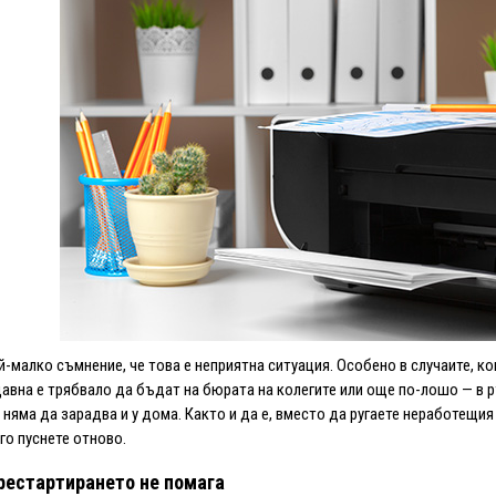
й-малко съмнение, че това е неприятна ситуация. Особено в случаите, ко
авна е трябвало да бъдат на бюрата на колегите или още по-лошо — в
 няма да зарадва и у дома. Както и да е, вместо да ругаете неработещи
го пуснете отново.
рестартирането не помага