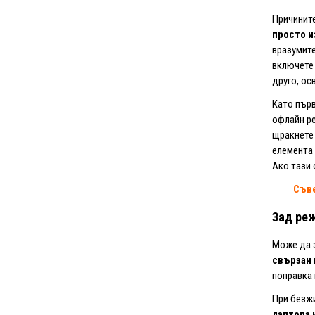
Причинит
просто и
вразумите
включете 
друго, ос
Като първ
офлайн ре
щракнете 
елемента
Ако тази 
Съв
Зад реж
Може да з
свързан
поправка 
При безжи
лаптопа