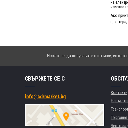
на електр
изискват 
Ако принт
принтера,
Искате ли да получавате отстъпки, интере
СВЪРЖЕТЕ СЕ С
ОБСЛУ
Контакти
info@cdrmarket.bg
Напътстви
Транспор
Търговия 
Често за