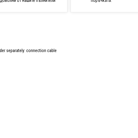
поръчката.
доволни от нашите пълнители
rder separately: connection cable