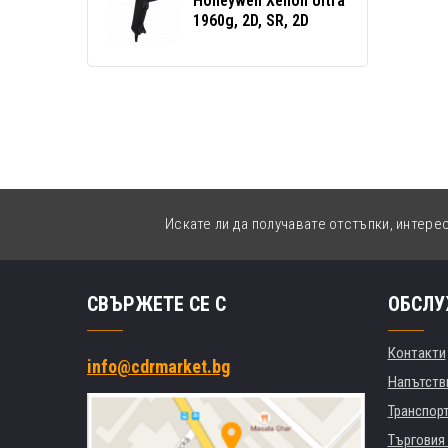
Honeywell Xenon Ultra
1960g, 2D, SR, 2D
Искате ли да получавате отстъпки, интере
СВЪРЖЕТЕ СЕ С
ОБСЛУ
Контакти
info@cdrmarket.bg
Напътстви
Транспор
Търговия 