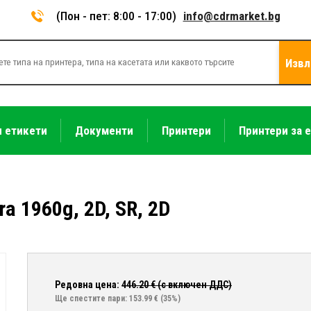
(Пон - пет: 8:00 - 17:00)
info@cdrmarket.bg
Извл
и етикети
Документи
Принтери
Принтери за 
ra 1960g, 2D, SR, 2D
Редовна цена:
446.20
€ (с включен ДДС)
Ще спестите пари: 153.99 €
(35%)