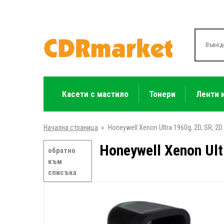
Касети с мастило
Тонери
Ленти 
Начална страница
»
Honeywell Xenon Ultra 1960g, 2D, SR, 2D
Honeywell Xenon Ult
обратно
към
списъка