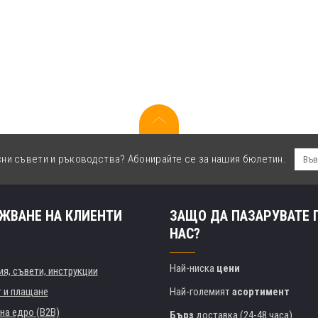
сни съвети и ръководства? Абонирайте се за нашия бюлетин.
ЖВАНЕ НА КЛИЕНТИ
ЗАЩО ДА ПАЗАРУВАТЕ 
НАС?
Най-ниска
цени
я, съвети, инструкции
т и плащане
Най-големият
асортимент
на едро (B2B)
Бърз
доставка (24-48 часа)