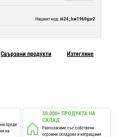
Нашият код:
i624_hw1960gsr2
Свързани продукти
Изтегляне
50.000+ ПРОДУКТА НА
СКЛАД
ани преди
Разполагаме със собствени
еня на
огромни складове и изпращаме