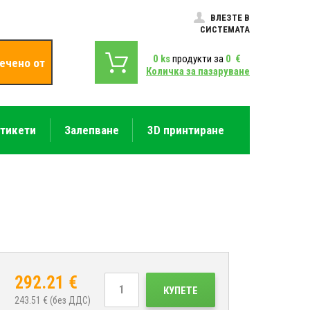
ВЛЕЗТЕ В
СИСТЕМАТА
0
ks
продукти за
0
€
ечено от
Количка за пазаруване
етикети
Залепване
3D принтиране
292.21
€
КУПЕТЕ
243.51
€ (без ДДС)