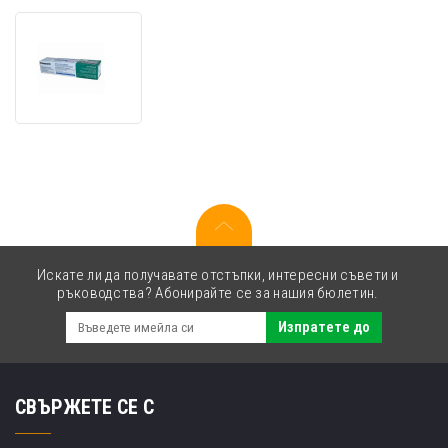
Panasonic
KX-
FA55X,
2*150стр.,
оригинален
факс
фолио
Искате ли да получавате отстъпки, интересни съвети и
ръководства? Абонирайте се за нашия бюлетин.
Изпратете до
СВЪРЖЕТЕ СЕ С