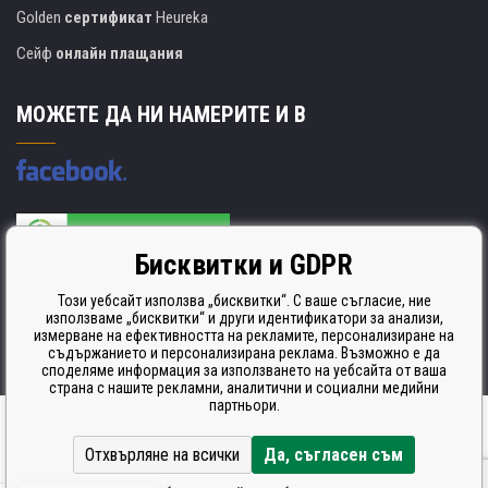
Golden
сертификат
Heureka
Сейф
онлайн плащания
МОЖЕТЕ ДА НИ НАМЕРИТЕ И В
Бисквитки и GDPR
Производителят на касети е сертифициран
ISO 9001. ISO 14001 и STMC.
Този уебсайт използва „бисквитки“. С ваше съгласие, ние
използваме „бисквитки“ и други идентификатори за анализи,
измерване на ефективността на рекламите, персонализиране на
съдържанието и персонализирана реклама. Възможно е да
споделяме информация за използването на уебсайта от ваша
страна с нашите рекламни, аналитични и социални медийни
партньори.
Ecommerce solutions
BINARGON.cz
Отхвърляне на всички
Да, съгласен съм