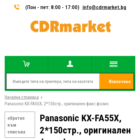
(Пон - пет: 8:00 - 17:00)
info@cdrmarket.bg
Извлечено
Начална страница
»
от
Panasonic KX-FA55X, 2*150стр., оригинален факс фолио
Panasonic KX-FA55X,
обратно
към
2*150стр., оригинален
списъка