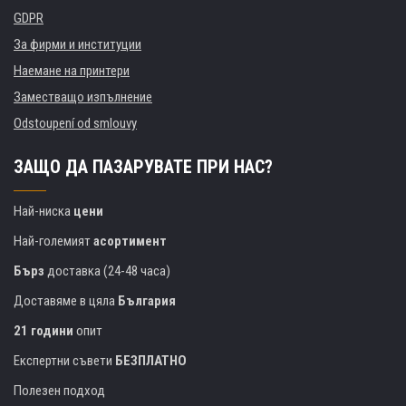
GDPR
За фирми и институции
Наемане на принтери
Заместващо изпълнение
Odstoupení od smlouvy
ЗАЩО ДА ПАЗАРУВАТЕ ПРИ НАС?
Най-ниска
цени
Най-големият
асортимент
Бърз
доставка (24-48 часа)
Доставяме в цяла
България
21 години
опит
Експертни съвети
БЕЗПЛАТНО
Полезен подход