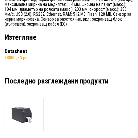
максимална ширина на медията): 114 мм, ширина на печат (макс.):
104 мм, диаметър на ролката (макс.): 203 мм, скорост (макс.): 356
мм/с, USB (2.0), RS232, Ethernet, RAM: 512 MB, Flash: 128 MB, Сензор за
черна маркировка, Сензор за разстояние, вкл.: захранващ блок
(вътрешен), захранващ кабел (ЕС)
Изтегляне
Datasheet
T8000_EN.pdf
Последно разглеждани продукти
Printronix
T82X4,
ODV-
2D,
8