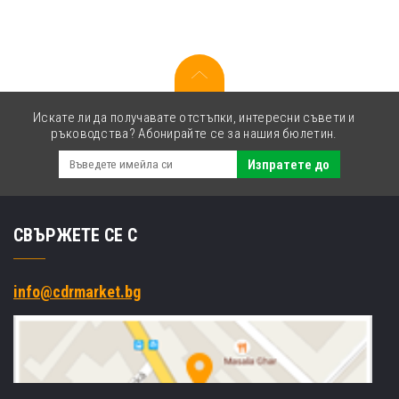
точки/
мм
(203
dpi),
USB,
RS232,
Ethernet
Искате ли да получавате отстъпки, интересни съвети и
ръководства? Абонирайте се за нашия бюлетин.
Изпратете до
СВЪРЖЕТЕ СЕ С
info@cdrmarket.bg