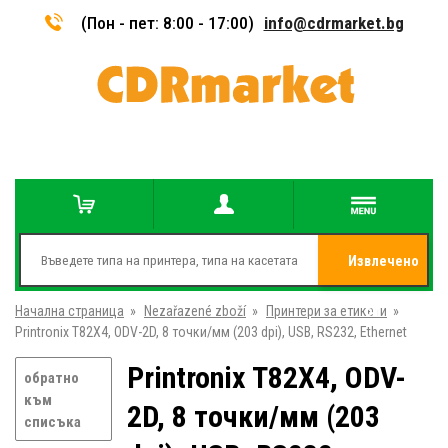
(Пон - пет: 8:00 - 17:00)
info@cdrmarket.bg
Извлечено
Начална страница
»
Nezařazené zboží
»
Принтери за етикети
от
»
Printronix T82X4, ODV-2D, 8 точки/мм (203 dpi), USB, RS232, Ethernet
Printronix T82X4, ODV-
обратно
към
2D, 8 точки/мм (203
списъка