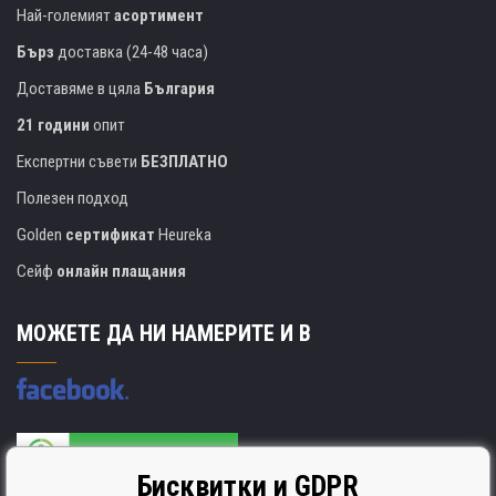
Най-големият
асортимент
Бърз
доставка (24-48 часа)
Доставяме в цяла
България
21 години
опит
Експертни съвети
БЕЗПЛАТНО
Полезен подход
Golden
сертификат
Heureka
Сейф
онлайн плащания
МОЖЕТЕ ДА НИ НАМЕРИТЕ И В
Бисквитки и GDPR
Производителят на касети е сертифициран