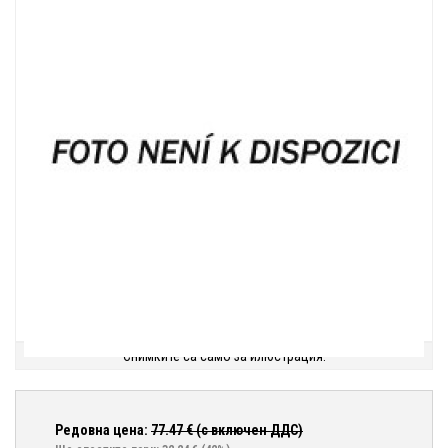
Снимките са само за илюстрация.
Редовна цена:
77.47
€ (с включен ДДС)