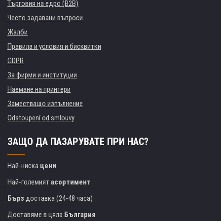
Търговия на едро (B2B)
Често задавани въпроси
Жалби
Правила и условия и бисквитки
GDPR
За фирми и институции
Наемане на принтери
Заместващо изпълнение
Odstoupení od smlouvy
ЗАЩО ДА ПАЗАРУВАТЕ ПРИ НАС?
Най-ниска
цени
Най-големият
асортимент
Бърз
доставка (24-48 часа)
Доставяме в цяла
България