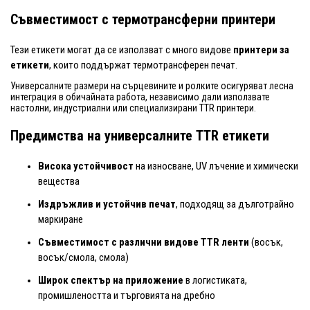
Съвместимост с термотрансферни принтери
Тези етикети могат да се използват с много видове
принтери за
етикети
, които поддържат термотрансферен печат.
Универсалните размери на сърцевините и ролките осигуряват лесна
интеграция в обичайната работа, независимо дали използвате
настолни, индустриални или специализирани TTR принтери.
Предимства на универсалните TTR етикети
Висока устойчивост
на износване, UV лъчение и химически
вещества
Издръжлив и устойчив печат
, подходящ за дълготрайно
маркиране
Съвместимост с различни видове TTR ленти
(восък,
восък/смола, смола)
Широк спектър на приложение
в логистиката,
промишлеността и търговията на дребно