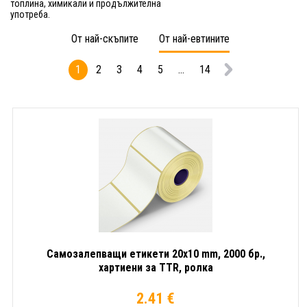
топлина, химикали и продължителна
употреба.
От най-скъпите
От най-евтините
1
2
3
4
5
...
14
Самозалепващи етикети 20x10 mm, 2000 бр.,
хартиени за TTR, ролка
2.41 €