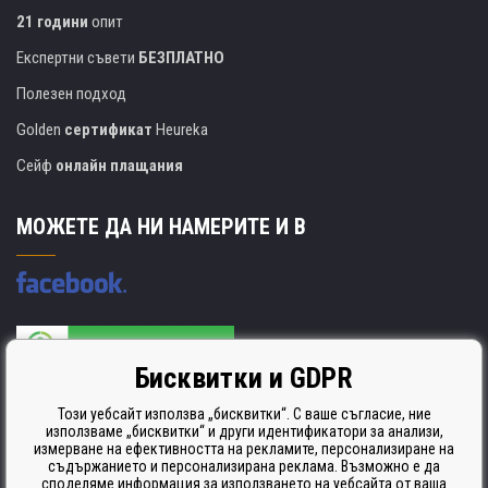
21 години
опит
Експертни съвети
БЕЗПЛАТНО
Полезен подход
Golden
сертификат
Heureka
Сейф
онлайн плащания
МОЖЕТЕ ДА НИ НАМЕРИТЕ И В
Бисквитки и GDPR
Производителят на касети е сертифициран
ISO 9001. ISO 14001 и STMC.
Този уебсайт използва „бисквитки“. С ваше съгласие, ние
използваме „бисквитки“ и други идентификатори за анализи,
измерване на ефективността на рекламите, персонализиране на
съдържанието и персонализирана реклама. Възможно е да
споделяме информация за използването на уебсайта от ваша