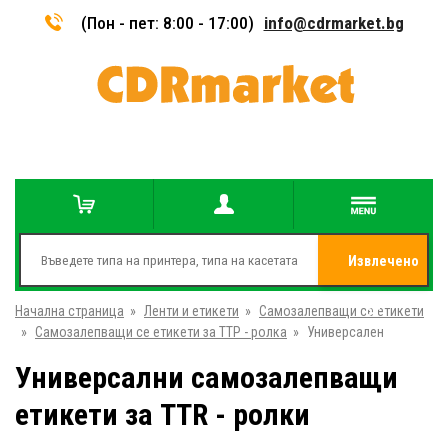
(Пон - пет: 8:00 - 17:00)
info@cdrmarket.bg
Извлечено
Начална страница
»
Ленти и етикети
»
Самозалепващи се етикети
от
»
Самозалепващи се етикети за ТТР - ролка
»
Универсален
Универсални самозалепващи
етикети за TTR - ролки