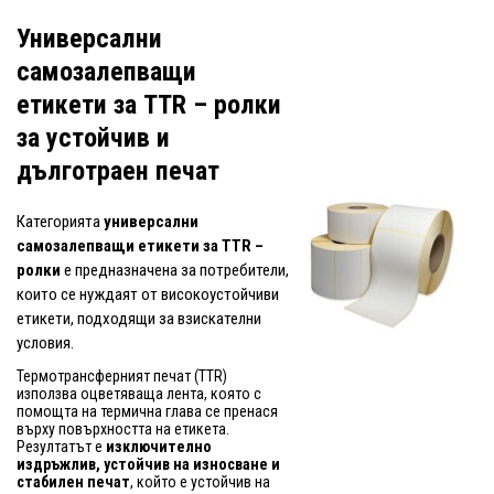
Универсални
самозалепващи
етикети за TTR – ролки
за устойчив и
дълготраен печат
Категорията
универсални
самозалепващи етикети за TTR –
ролки
е предназначена за потребители,
които се нуждаят от високоустойчиви
етикети, подходящи за взискателни
условия.
Термотрансферният печат (TTR)
използва оцветяваща лента, която с
помощта на термична глава се пренася
върху повърхността на етикета.
Резултатът е
изключително
издръжлив, устойчив на износване и
стабилен печат
, който е устойчив на