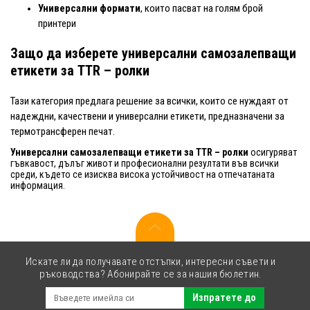
Универсални формати
, които пасват на голям брой
принтери
Защо да изберете универсални самозалепващи
етикети за TTR – ролки
Тази категория предлага решение за всички, които се нуждаят от
надеждни, качествени и универсални етикети, предназначени за
термотрансферен печат.
Универсални самозалепващи етикети за TTR – ролки
осигуряват
гъвкавост, дълъг живот и професионални резултати във всички
среди, където се изисква висока устойчивост на отпечатаната
информация.
Искате ли да получавате отстъпки, интересни съвети и
ръководства? Абонирайте се за нашия бюлетин.
Изпратете до