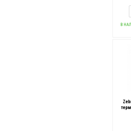
В НА
Zeb
терм