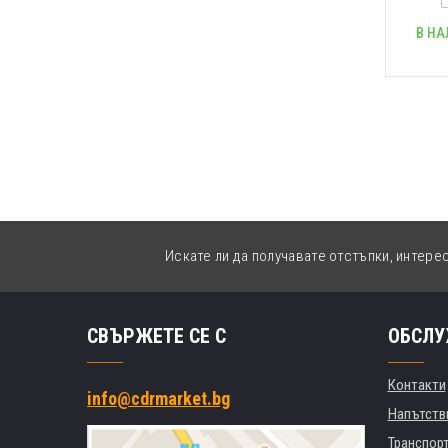
В НА
Искате ли да получавате отстъпки, интере
СВЪРЖЕТЕ СЕ С
ОБСЛУ
Контакти
info@cdrmarket.bg
Напътстви
Транспор