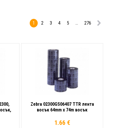
1
2
3
4
5
...
276
2300,
Zebra 02300GS06407 TTR лента
восък,
восък 64mm x 74m восък
1.66 €