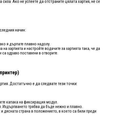
 сила. Ако не успеете да отстраните цялата хартия, не се
 следния начин:
 ако я дърпате плавно надолу.
на хартията и настройте водачите за хартията така, че да
 са здраво поставени в отворите.
 принтер)
ртия. Достатъчно е да следвате тези точки:
нете капака на фиксиращия модул.
. Издърпването трябва да бъде нежно и плавно.
 и дясната страна в положението, в което са били преди