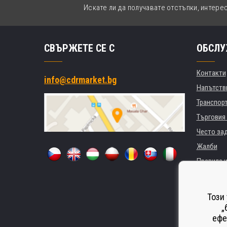
Искате ли да получавате отстъпки, интере
СВЪРЖЕТЕ СЕ С
ОБСЛУ
Контакти
info@cdrmarket.bg
Напътстви
Транспор
Търговия 
Често за
Жалби
Правила и
GDPR
За фирми 
Този
Наемане 
„
ефе
Замества