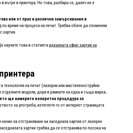
 вътре в принтера. Но това, разбира се, далеч не е
ава или от прах и различни замърсявания в
я
по време на процеса на печат. Трябва обаче да споменем
с хартия.
Ще научите това в статията
идеалната офис хартия за
 принтера
а технология на печат (лазерни или мастиленоструйни
и отделните модели, дори в рамките на една и съща марка
.
дето ще намерите конкретна процедура за
ството за употреба, изтеглете го от интернет страницата
 начин за отстраняване на заседнала хартия от лазерен
заседналата хартия трябва да се отстранява по посока на