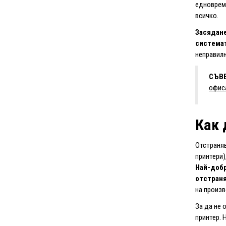
едновреме
всичко.
Засядане
системат
неправилн
СЪВ
офис
Как 
Отстраняв
принтери)
Най-добр
отстраня
на произв
За да не 
принтер. 