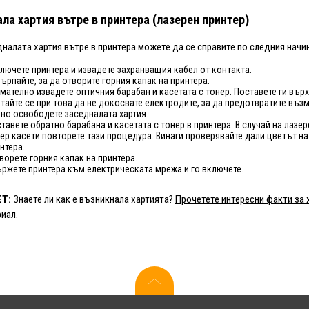
ла хартия вътре в принтера (лазерен принтер)
налата хартия вътре в принтера можете да се справите по следния начин
лючете принтера и извадете захранващия кабел от контакта.
ърпайте, за да отворите горния капак на принтера.
мателно извадете оптичния барабан и касетата с тонер. Поставете ги върх
тайте се при това да не докосвате електродите, за да предотвратите въз
но освободете заседналата хартия.
тавете обратно барабана и касетата с тонер в принтера. В случай на лаз
ер касети повторете тази процедура. Винаги проверявайте дали цветът н
нтера.
ворете горния капак на принтера.
ржете принтера към електрическата мрежа и го включете.
Т:
Знаете ли как е възникнала хартията?
Прочетете интересни факти за 
иал.