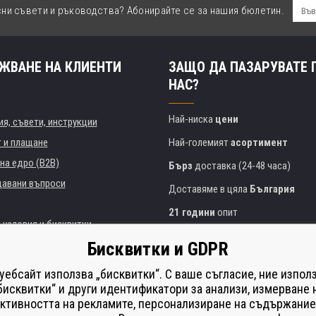
сни съвети и ръководства? Абонирайте се за нашия бюлетин.
ЖВАНЕ НА КЛИЕНТИ
ЗАЩО ДА ПАЗАРУВАТЕ 
НАС?
Най-ниска
цени
я, съвети, инструкции
т и плащане
Най-големият
асортимент
на едро (B2B)
Бърз
доставка (24-48 часа)
давани въпроси
Доставяме в цяла
България
21 години
опит
 условия и бисквитки
Експертни съвети
БЕЗПЛАТНО
Бисквитки и GDPR
Полезен подход
и институции
 уебсайт използва „бисквитки“. С ваше съгласие, ние изпол
Golden
сертификат
Heureka
на принтери
бисквитки“ и други идентификатори за анализи, измерване 
ктивността на рекламите, персонализиране на съдържание
Сейф
онлайн плащания
що изпълнение