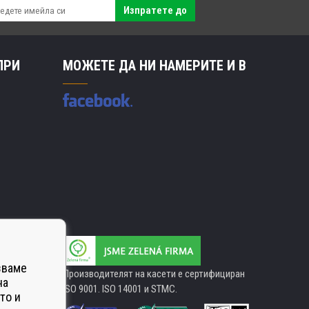
Изпратете до
ПРИ
МОЖЕТЕ ДА НИ НАМЕРИТЕ И В
зваме
Производителят на касети е сертифициран
на
ISO 9001. ISO 14001 и STMC.
то и