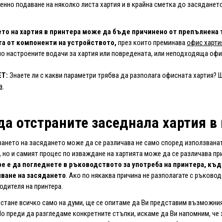
нно подаване на няколко листа хартия и в крайна сметка до засядането ѝ
то на хартия в принтера може да бъде причинено от препълнена т
а от компоненти на устройството,
през които преминава
офис харти
о настроените водачи за хартия или повредената, или неподходяща офи
ЕТ:
Знаете ли с какви параметри трябва да разполага офисната хартия? 
а
.
да отстраните заседнала хартия в
ането на засядането може да се различава не само според използванат
, но и самият процес по изваждане на хартията може да се различава пр
е е да погледнете в ръководството за употреба на принтера, къ
ване на засядането
. Ако по някаква причина не разполагате с ръковод
одителя на принтера.
остане всичко само на думи, ще се опитаме да Ви представим възможния
Но преди да разгледаме конкретните стъпки, искаме да Ви напомним, че 