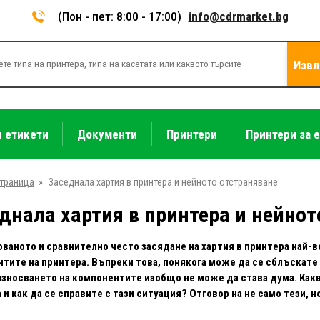
(Пон - пет: 8:00 - 17:00)
info@cdrmarket.bg
Извл
и етикети
Документи
Принтери
Принтери за 
страница
»
Заседнала хартия в принтера и нейното отстраняване
днала хартия в принтера и нейнот
ваното и сравнително често засядане на хартия в принтера най-в
тите на принтера. Въпреки това, понякога може да се сблъскате 
зносването на компонентите изобщо не може да става дума. Какв
 и как да се справите с тази ситуация? Отговор на не само тези,