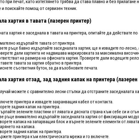
о при печат, като изтеглянето трябва да става плавно и без прилагане на
 и поискайте помощ от сервизен техник.
ла хартия в тавата (лазерен принтер)
ата хартия е заседнала в тавата на принтера, опитайте да действате по
мателно издърпайте тавата от принтера.
вете ръце бавно издърпайте заседналата хартия; ще я извадите по-лесно,
верете дали хартията не надвишава маркировката за максимална височина 
тветстват на размера на офисната хартия. Проверете дали водещите релси
тавете тавата за хартия обратно в принтера.
иснете съответния бутон, за да възобновите печата.
ла хартия отзад, зад задния капак на принтера (лазерен
случай можете с сравнително лесни стъпки да отстраните заседналата ха
лючете принтера и извадете захранващия кабел от контакта.
орете задния капак на принтера.
ърпайте зелените пластини от лявата и дясната страна към себе си и сгъ
ве ръце внимателно издърпайте заседналата хартия от фиксиращия модул
ворете капака на запарващия блок и върнете зелените елементи от лявата
арянето на капака.
ворете задния капак на принтера.
ржете принтера към електрическата мрежа и го включете.