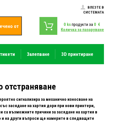
ВЛЕЗТЕ В
СИСТЕМАТА
0
ks
продукти за
0
€
ечено от
Количка за пазаруване
етикети
Залепване
3D принтиране
о отстраняване
ероятно сигнализира за механично износване на
със засядане на хартия дори при нови принтери,
и са възможните причини за засядане на хартия в
 но и на други въпроси ще намерите в следващите