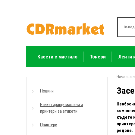
Касети с мастило
Тонери
Ленти 
Начална 
Засе
Новини
Необосно
Етикетиращи машини и
компонен
принтери за етикети
където и
принтера
Принтери
редове.