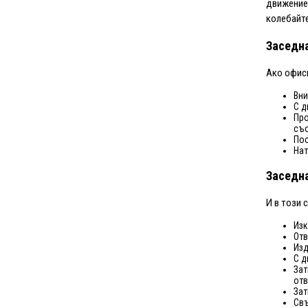
движениет
колебайте
Заседна
Ако офисн
Вни
С д
Про
съо
Пос
Нат
Заседна
И в този 
Изк
Отв
Изд
С д
Зат
отв
Зат
Свъ