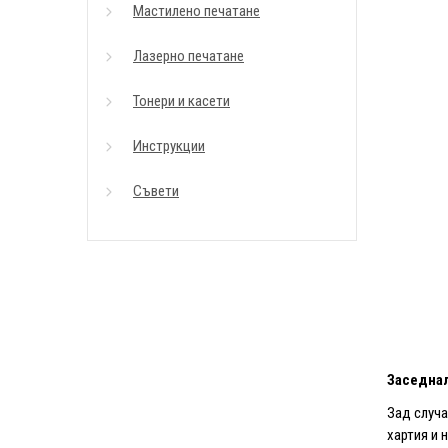
Мастилено печатане
Лазерно печатане
Тонери и касети
Инструкции
Съвети
Заседнал
Зад случа
хартия и 