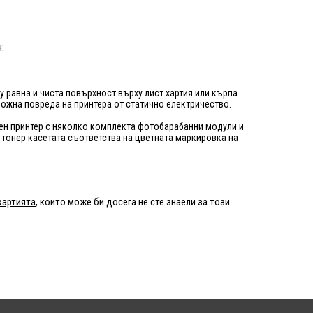
:
у равна и чиста повърхност върху лист хартия или кърпа.
можна повреда на принтера от статично електричество.
ерен принтер с няколко комплекта фотобарабанни модули и
а тонер касетата съответства на цветната маркировка на
хартията
, които може би досега не сте знаели за този