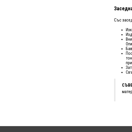
Заседна
Със засед
Изк
Изд
Вни
Опи
Бав
Пос
тон
при
Зат
Свъ
СЪВЕ
матер