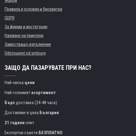
Жалби
Правила и условия и бисквитки
GDPR
За фирми и институции
Наемане на принтери
Заместващо изпълнение
Odstoupení od smlouvy
ЗАЩО ДА ПАЗАРУВАТЕ ПРИ НАС?
Най-ниска
цени
Най-големият
асортимент
Бърз
доставка (24-48 часа)
Доставяме в цяла
България
21 години
опит
Експертни съвети
БЕЗПЛАТНО