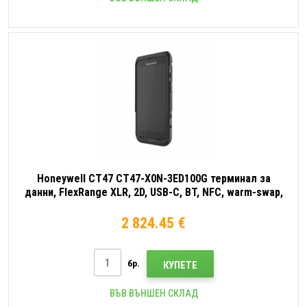
Honeywell CT47 CT47-X0N-3ED100G терминал за
данни, FlexRange XLR, 2D, USB-C, BT, NFC, warm-swap,
Android
2 824.45 €
бр.
КУПЕТЕ
ВЪВ ВЪНШЕН СКЛАД