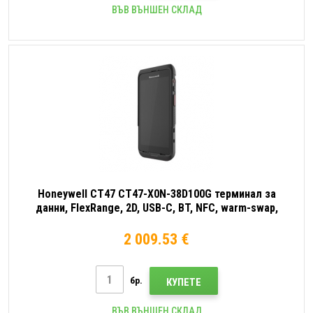
ВЪВ ВЪНШЕН СКЛАД
Honeywell CT47 CT47-X0N-38D100G терминал за
данни, FlexRange, 2D, USB-C, BT, NFC, warm-swap,
Android
2 009.53 €
бр.
КУПЕТЕ
ВЪВ ВЪНШЕН СКЛАД