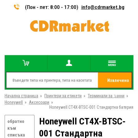
(Пон - пет: 8:00 - 17:00)
info@cdrmarket.bg
Извлечено
Начална страница
»
Принтери за етикети
»
Терминали за данни
от
»
Honeywell
»
Аксесоари
»
Honeywell CT4X-BTSC-001 Стандартна батерия
Honeywell CT4X-BTSC-
обратно
към
001 Стандартна
списъка