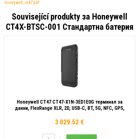
honeywell_ct47.pdf
Související produkty за
Honeywell
CT4X-BTSC-001 Стандартна батерия
Honeywell CT47 CT47-X1N-3ED1E0G терминал за
данни, FlexRange XLR, 2D, USB-C, BT, 5G, NFC, GPS,
warm-swap, Android
3 029.52 €