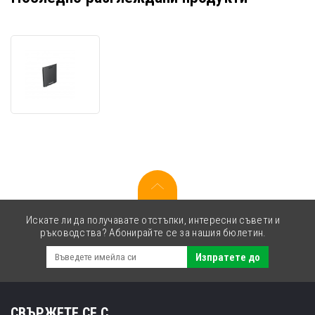
Honeywell
CT4X-
BTSC-
001
Стандартна
батерия
Искате ли да получавате отстъпки, интересни съвети и
ръководства? Абонирайте се за нашия бюлетин.
Изпратете до
СВЪРЖЕТЕ СЕ С