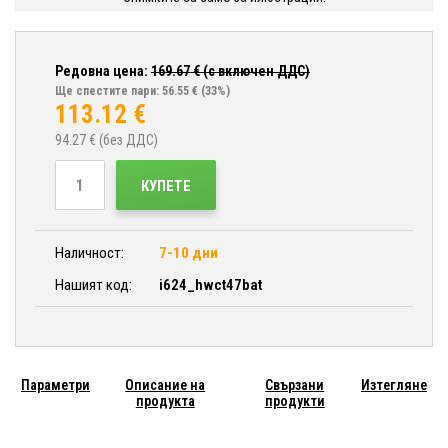
Редовна цена:
169.67
€ (с включен ДДС)
Ще спестите пари: 56.55 €
(33%)
113.12
€
94.27
€ (без ДДС)
КУПЕТЕ
Наличност:
7-10 дни
Нашият код:
i624_hwct47bat
Параметри
Описание на
Свързани
Изтегляне
продукта
продукти