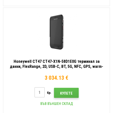
Honeywell CT47 CT47-X1N-58D1E0G терминал за
данни, FlexRange, 2D, USB-C, BT, 5G, NFC, GPS, warm-
swap, Android
3 034.13 €
бр.
КУПЕТЕ
ВЪВ ВЪНШЕН СКЛАД