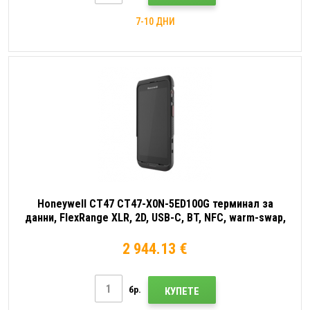
7-10 ДНИ
Honeywell CT47 CT47-X0N-5ED100G терминал за
данни, FlexRange XLR, 2D, USB-C, BT, NFC, warm-swap,
Android
2 944.13 €
бр.
КУПЕТЕ