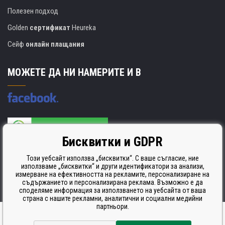
Полезен подход
Golden
сертификат
Heureka
Сейф
онлайн плащания
МОЖЕТЕ ДА НИ НАМЕРИТЕ И В
Бисквитки и GDPR
Производителят на касети е сертифициран
ISO 9001. ISO 14001 и STMC.
Този уебсайт използва „бисквитки“. С ваше съгласие, ние
използваме „бисквитки“ и други идентификатори за анализи,
измерване на ефективността на рекламите, персонализиране на
съдържанието и персонализирана реклама. Възможно е да
споделяме информация за използването на уебсайта от ваша
страна с нашите рекламни, аналитични и социални медийни
партньори.
Ecommerce solutions
BINARGON.cz