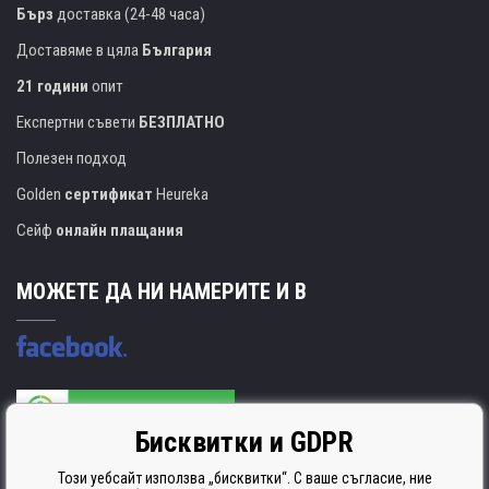
Бърз
доставка (24-48 часа)
Доставяме в цяла
България
21 години
опит
Експертни съвети
БЕЗПЛАТНО
Полезен подход
Golden
сертификат
Heureka
Сейф
онлайн плащания
МОЖЕТЕ ДА НИ НАМЕРИТЕ И В
Бисквитки и GDPR
Производителят на касети е сертифициран
ISO 9001. ISO 14001 и STMC.
Този уебсайт използва „бисквитки“. С ваше съгласие, ние