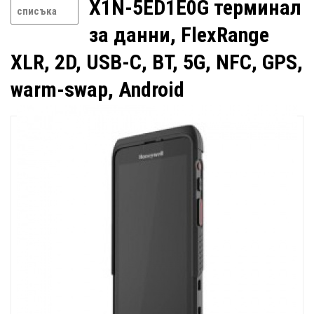
X1N-5ED1E0G терминал
списъка
за данни, FlexRange
XLR, 2D, USB-C, BT, 5G, NFC, GPS,
warm-swap, Android