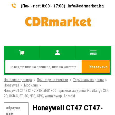
(Пон - пет: 8:00 - 17:00)
info@cdrmarket.bg
Извлечено
Начална страница
»
Принтери за етикети
»
Терминали за данни
от
»
Honeywell
»
Мобилни
»
Honeywell CT47 CT47-X1N-5ED1E0G терминал за данни, FlexRange XLR,
2D, USB-C, BT, 5G, NFC, GPS, warm-swap, Android
Honeywell CT47 CT47-
обратно
към