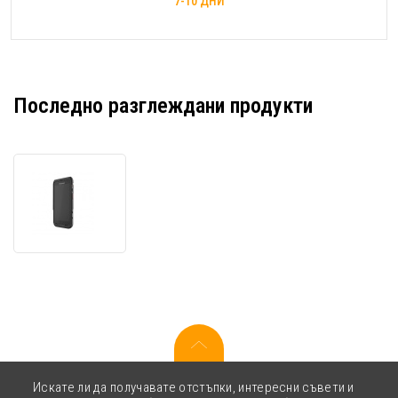
7-10 ДНИ
Последно разглеждани продукти
Honeywell
CT47
CT47-
X1N-
5ED1E0G
терминал
за
данни,
FlexRange
XLR,
2D,
USB-
Искате ли да получавате отстъпки, интересни съвети и