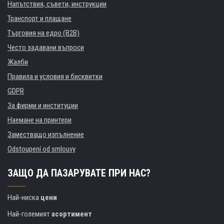
Напътствия, съвети, инструкции
Транспорт и плащане
Търговия на едро (B2B)
Често задавани въпроси
Жалби
Правила и условия и бисквитки
GDPR
За фирми и институции
Наемане на принтери
Заместващо изпълнение
Odstoupení od smlouvy
ЗАЩО ДА ПАЗАРУВАТЕ ПРИ НАС?
Най-ниска
цени
Най-големият
асортимент