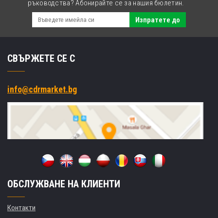
C,
ръководства? Абонирайте се за нашия бюлетин.
BT,
5G,
Изпратете до
NFC,
GPS,
warm-
СВЪРЖЕТЕ СЕ С
swap,
Android
info@cdrmarket.bg
ОБСЛУЖВАНЕ НА КЛИЕНТИ
Контакти